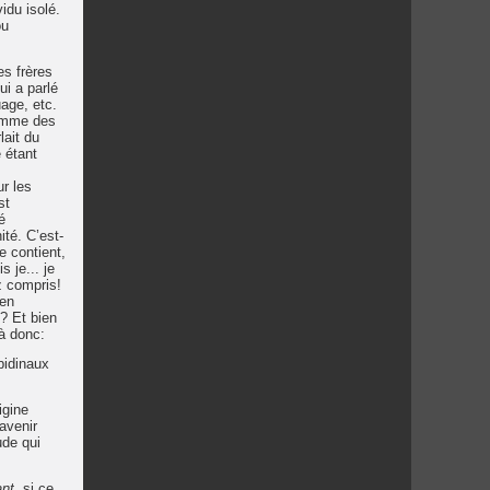
idu isolé.
ou
es frères
ui a parlé
age, etc.
comme des
lait du
 étant
ur les
st
é
ité. C’est-
e contient,
s je... je
z compris!
 en
t? Et bien
là donc:
bidinaux
igine
’avenir
ude qui
ant
, si ce