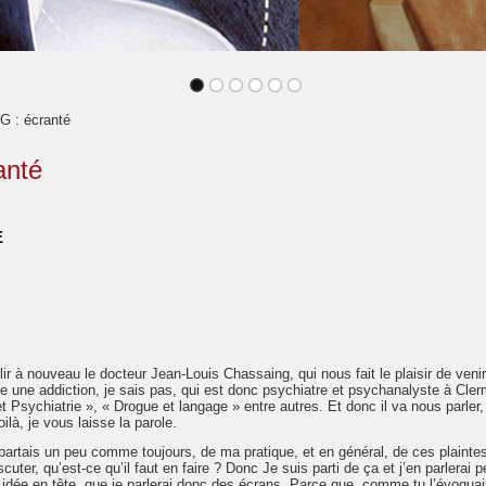
 : écranté
anté
e
ir à nouveau le docteur Jean-Louis Chassaing, qui nous fait le plaisir de venir
e une addiction, je sais pas, qui est donc psychiatre et psychanalyste à Cle
t Psychiatrie », « Drogue et langage » entre autres. Et donc il va nous parle
ilà, je vous laisse la parole.
Je partais un peu comme toujours, de ma pratique, et en général, de ces plain
cuter, qu’est-ce qu’il faut en faire ? Donc Je suis parti de ça et j’en parlerai p
idée en tête, que je parlerai donc des écrans. Parce que, comme tu l’évoquai