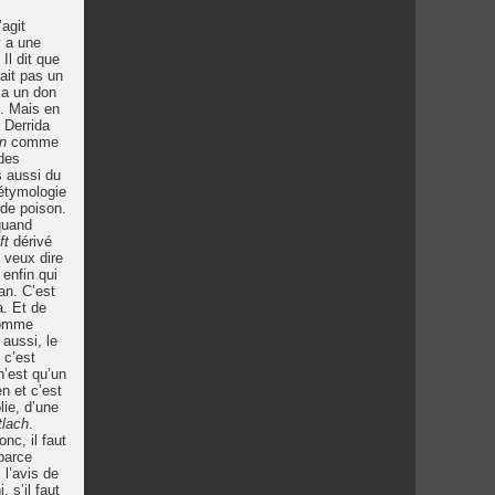
’agit
y a une
Il dit que
ait pas un
 a un don
s. Mais en
 Derrida
n
comme
 des
s aussi du
 étymologie
 de poison.
quand
ft
dérivé
e veux dire
 enfin qui
an. C’est
a. Et de
 comme
 aussi, le
 c’est
n’est qu’un
en et c’est
lie, d’une
tlach
.
nc, il faut
parce
 l’avis de
 s’il faut