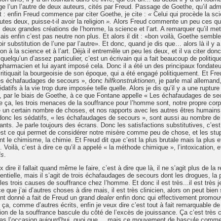
e l’un l’autre de deux auteurs, cités par Freud. Passage de Goethe, qu’il admi
 : enfin Freud commence par citer Goethe, je cite :
«
Celui qui procède la sc
tes deux, puisse-t-il avoir la religion
».
Alors Freud commente un peu ces qua
les deux grandes créations de l’homme, la science et l’art. A remarquer qu’il met
 enfin c’est pas neutre non plus. Et alors il dit : «bon voilà, Goethe semble 
oir substitution de l’une par l’autre». Et donc, quand je dis que… alors là il y a
 à la science et à l’art. Déjà il entremêle un peu les deux, et il va citer don
elqu’un d’assez particulier, c’est un écrivain qui a fait beaucoup de politique,
harmacien et lui ayant imposé cela. Donc il a été un des principaux fondate
 critiquait la bourgeoisie de son époque, qui a été engagé politiquement. Et Fre
« des échafaudages de secours », donc
hilfkonstruktionen
, je parle mal alleman
tifs à la vie trop dure imposée telle quelle. Alors je dis qu’il y a une rupture 
n, par le biais de Goethe, à ce que Fontane appelle « Les échafaudages de se
mme ça, les trois menaces de la souffrance pour l’homme sont, notre propre cor
 un certain nombre de choses, et nos rapports avec les autres êtres humains
donc les sédatifs, « les échafaudages de secours », sont aussi au nombre de t
iants. Je parle toujours des écrans. Donc les satisfactions substitutives, c’est l
, c’est ce qui permet de considérer notre misère comme peu de chose, et les stu
t le chimisme, la chimie. Et Freud dit que c’est la plus brutale mais la plus e
Voilà, c’est à dire ce qu’il a appelé « la méthode chimique », l’intoxication, et
is
.
ire il fallait quand même le faire, c’est à dire que là, il ne s’agit plus de la r
tentielle, mais il s’agit de trois échafaudages de secours dont les drogues, la 
es trois causes de souffrance chez l’homme. Et donc il est très...il est très je
ce que j’ai d’autres choses à dire mais, il est très clinicien, alors on peut bien 
nt donné a fait de Freud un grand
dealer
enfin donc qui effectivement promou
 ça, comme d’autres écrits, enfin je veux dire c’est tout à fait remarquable de
on de la souffrance bascule du côté de l’excès de jouissance. Ça c’est très c
 pas l’occasion aujourd’hui, quoi que..., mais ce mouvement de bascule comm