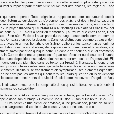
ce stade familial primitif au suivant, par cette fédération plus forte qu’un indiv
ls durent s’imposer pour maintenir le nouvel état des choses, les règles du Tab
 qui tuent le père le Totem signifie un rappel de cet acte, ce autour de quoi l
que. Totem autour duquel va s’ordonner des plaisirs et des interdits. Lacan, q
uis intéressé justement à la question des marques du corps, enfin du tatou
nt : «un psychanalyste qui s’intéresse aux tatouages ce n’est pas sérieux», 
s sérieux! Et… alors à partir du moment où j’ai trouvé que chez Lacan, il par
lystes. Bien sûr ! Et donc Lacan parle du tatouage assez curieusement, comme
onner. On passe un peu là-dessus… Dans les distinctions comme ça aussi de
. J’avais lu un très bel article de Gabriel Balbo sur les toxicomanies, enfin s
 les distinctions de vocabulaire, de réapprendre la grammaire et la syntaxe, c’e
mment savoir parler en quelque sorte. Et donc c’est pour ça que j’ai commenc
on ou la Culture donc est un processus à part se déroulant au-dessus de l’human
ité a une disposition instinctive primitive et autonome qui est l’agressivité. Ell
e, donc qui sera identifiée dans ce texte, par Freud, à Thanatos. Et donc et pui
nes qui sont intéressantes aussi -je parle toujours des écrans- enfin vous ave
 éléments libidinaux se transforment en symptômes, ses éléments agressifs
, ce ne sont pas les affects qui sont refoulés, alors qu’est-ce qu’ils deviennen
é lesquels ces sentiments de culpabilité, dit Lacan, recouvrent l’angoisse. Voi
bidinaux» -avec toute la complexité de ce qu’est la libido- «ses éléments li
timents de culpabilité».
le des écrans. Alors face à l’angoisse existentielle, par le biais du besoin d’or
appelle dans son ouvrage « L’avenir d’une illusion », son autre texte, 1927, « L
. Et il va parler «d’une plénitude enviable, d’une providence, pleine de sollicit
n face à l’angoisse existentielle. Je passe, vous connaissez tous ç.
mon avis, il y a un tournant dans ce livre, qui est un… au début il y a
un tourn