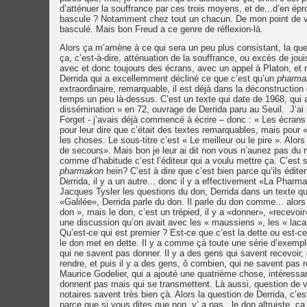
d’atténuer la souffrance par ces trois moyens, et de...d’en é
bascule ? Notamment chez tout un chacun. De mon point de vue
basculé. Mais bon Freud a ce genre de réflexion-là.
Alors ça m’amène à ce qui sera un peu plus consistant, la qu
ça, c’est-à-dire, atténuation de la souffrance, ou excès de j
avec et donc toujours des écrans, avec un appel à Platon, e
Derrida qui a excellemment décliné ce que c’est qu’un
pharma
extraordinaire, remarquable, il est déjà dans la déconstruction
temps un peu là-dessus. C’est un texte qui date de 1968, qui a
dissémination » en 72, ouvrage de Derrida paru au Seuil. J’ai
Forget - j’avais déjà commencé à écrire – donc : « Les écrans
pour leur dire que c’était des textes remarquables, mais pour 
les choses. Le sous-titre c’est « Le meilleur ou le pire ». Alo
de secours». Mais bon je leur ai dit non vous n’auriez pas du 
comme d’habitude c’est l’éditeur qui a voulu mettre ça. C’est s
pharmakon
hein? C’est à dire que c’est bien parce qu’ils édite
Derrida, il y a un autre... donc il y a effectivement «La Pharmac
Jacques Tysler les questions du don, Derrida dans un texte q
«Galilée», Derrida parle du don. Il parle du don comme... alor
don », mais le don, c’est un trépied, il y a «donner», «recevoir
une discussion qu’on avait avec les « maussiens », les « lac
Qu’est-ce qui est premier ? Est-ce que c’est la dette ou est-c
le don met en dette. Il y a comme çà toute une série d’exemple
qui ne savent pas donner. Il y a des gens qui savent recevoir,
rendre, et puis il y a des gens, ô combien, qui ne savent pas re
Maurice Godelier, qui a ajouté une quatrième chose, intéressan
donnent pas mais qui se transmettent. Là aussi, question de v
notaires savent très bien çà. Alors la question de Derrida, c’es
parce que si vous dites que non, y’ a pas...le don altruiste, 