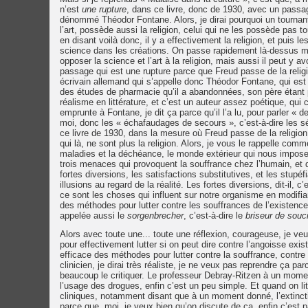
n’est
une rupture
, dans ce livre, donc de 1930, avec un passag
dénommé Théodor Fontane. Alors, je dirai pourquoi un tournant
l’art, possède aussi la religion, celui qui ne les possède pas tou
en disant voilà donc, il y a effectivement la religion, et puis 
science dans les créations. On passe rapidement là-dessus mais
opposer la science et l’art à la religion, mais aussi il peut y av
passage qui est une rupture parce que Freud passe de la religion
écrivain allemand qui s’appelle donc Théodor Fontane, qui est qu
des études de pharmacie qu’il a abandonnées, son père étant p
réalisme en littérature, et c’est un auteur assez poétique, qui
emprunte à Fontane, je dit ça parce qu’il l’a lu, pour parler 
moi, donc les « échafaudages de secours », c’est-à-dire les séda
ce livre de 1930, dans la mesure où Freud passe de la religio
qui là, ne sont plus la religion. Alors, je vous le rappelle co
maladies et la déchéance, le monde extérieur qui nous impose
trois menaces qui provoquent la souffrance chez l’humain, et 
fortes diversions, les satisfactions substitutives, et les stupéf
illusions au regard de la réalité. Les fortes diversions, dit-il
ce sont les choses qui influent sur notre organisme en modifian
des méthodes pour lutter contre les souffrances de l’existence. 
appelée aussi le
sorgenbrecher
, c’est-à-dire le
briseur de souc
Alors avec toute une... toute une réflexion, courageuse, je veux d
pour effectivement lutter si on peut dire contre l’angoisse exis
efficace des méthodes pour lutter contre la souffrance, contre l
clinicien, je dirai très réaliste, je ne veux pas reprendre ça par
beaucoup le critiquer. Le professeur Debray-Ritzen à un mome
l’usage des drogues, enfin c’est un peu simple. Et quand on lit
cliniques, notamment disant que à un moment donné, l’extincti
parce que, moi, je veux bien qu’on discute de ça, enfin c’est