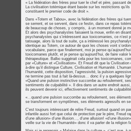
« La fédération des frères pour tuer le chef et père, passant de 
La civilisation totémique étant basée sur les restrictions qu’i
constituent le premier code de droit ».
Dans «Totem et Tabou», avec la fédération des frères qui tuent,
se serrent, et se servent, dans ce festin, dans ce repas totémi
de beaucoup de choses, y compris, à un moment donné je me s
Et alors des psychanalystes faisaient la moue, enfin en disa
psychanalystes qui s’intéressent aux toxicomanies, ce n’est pa
tatouage, alors là tout de suite, ça a intéressé les psychana
identique au Totem, ce autour de quoi les choses vont s’ord
vocabulaire, parce que finalement, moi je pense qu’aujourd’hui..
toxicomanes plutôt, et je pense qu’aujourd’hui, de faire valoir
thérapeutique. Balbo suggérait cela pour les toxicomanes, co
par «Culture» et «Civilisation». Et Freud dit que la Civilisati
à-dire qu’il distingue Culture, Civilisation et Humanité. L’human
l’humanité, cette disposition, l’agressivité, la pulsion agressiv
ne termine pas tout à fait là-dessus… donc il y a quelques lig
«Quand une pulsion instinctive succombe au refoulement, ses
sentiments de culpabilité ». Il dira dans un autre endroit aussi
ils peuvent devenir ici, effectivement sentiments de culpabilit
«…quand une pulsion succombe au refoulement, ses éléments li
se transforment en symptômes, ses éléments agressifs en sen
C’est toujours intéressant de relire Freud, surtout quand on par
infantile aussi fort que celui de protection par le père, Freud r
d’une allusion» d’une illusion…, d’une allusion! «d’une illusion»
veille sur la vie de l’humanité» donc il va parler de la religio
Mais si je reprenais « Malaise dans la culture », c’est que, à 