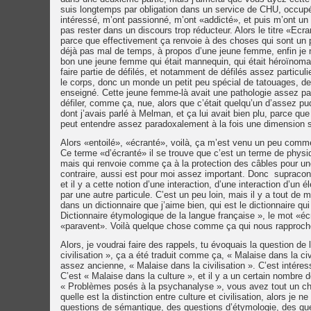
suis longtemps par obligation dans un service de CHU, occup
intéressé, m’ont passionné, m’ont «addicté», et puis m’ont un p
pas rester dans un discours trop réducteur. Alors le titre «E
parce que effectivement ça renvoie à des choses qui sont un peu 
déjà pas mal de temps, à propos d’une jeune femme, enfin je n
bon une jeune femme qui était mannequin, qui était héroïnomane 
faire partie de défilés, et notamment de défilés assez particu
le corps, donc un monde un petit peu spécial de tatouages, de
enseigné. Cette jeune femme-là avait une pathologie assez part
défiler, comme ça, nue, alors que c’était quelqu’un d’assez pudi
dont j’avais parlé à Melman, et ça lui avait bien plu, parce que 
peut entendre assez paradoxalement à la fois une dimension s
Alors «entoilé», «écranté», voilà, ça m’est venu un peu comme ça
Ce terme «d’écranté» il se trouve que c’est un terme de physiq
mais qui renvoie comme ça à la protection des câbles pour une
contraire, aussi est pour moi assez important. Donc supracond
et il y a cette notion d’une interaction, d’une interaction d’un 
par une autre particule. C’est un peu loin, mais il y a tout d
dans un dictionnaire que j’aime bien, qui est le dictionnaire qu
Dictionnaire étymologique de la langue française », le mot «éc
«paravent». Voilà quelque chose comme ça qui nous rapproche 
Alors, je voudrai faire des rappels, tu évoquais la question de 
civilisation », ça a été traduit comme ça, « Malaise dans la civil
assez ancienne, « Malaise dans la civilisation ». C’est intéres
C’est « Malaise dans la culture », et il y a un certain nombre 
« Problèmes posés à la psychanalyse », vous avez tout un chapi
quelle est la distinction entre culture et civilisation, alors je 
questions de sémantique, des questions d’étymologie, des quest