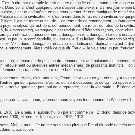
. C’est à dire par exemple le mot culture a signifié en allemand autre chose qu
açon. Donc voilà, c’est quelque chose d’assez complexe, mais moi j’aime bien l
cabulaire, c’est quand même ce qui nous permet de communiquer de manière u
aise dans la civilisation », c’est à-dire dans le fait de se civiliser, ce qui p
ui? Alors il y a ce terme aussi, de… ce terme de de renoncement, la k
ulturver
a psychanalyse, qui est donc ce renoncement, ce refus, ce refus de la civilis
là, k
ulturversagung
,
versagung
c’est traduit de différentes façons, donc chez
, mais ça a été traduit aussi comme « dénégation », « dénégation » ou « désave
 est un peu plus confidentielle, qui est celle d’un italien, donc Armando Verdigl
disance». Voilà donc, dénégation, désaveu, ou dédisance, dédisance ç’est-à-dire
donc le renoncement. Alors voilà ce que dit Freud – Je vais être un peu freudien
 traduction, «repose sur le principe du renoncement aux pulsions instinctives, et
ion, refoulement ou quelques autres mécanismes) de puissants instincts » on p
te domaine des rapports sociaux entre humains».
 renoncement. Alors, c’est amusant, Freud, c’est toujours ça, enfin il y a toujou
’autres qui sont passées, d’autres qui sont désuètes, et ce qu’il va opposer à
is je trouve que c’est pas mal de le reprendre, c’est la «barbarie ». Et donc voi
opposé de la civilisation, « lorsque nous voyons les chemins du Wienerwald …
…».
ilà, 1930! Déjà hein, si aujourd’hui on parlait comme ça ! Et donc dans ce texte 
 c’est 1930, «Totem et Tabou», c’est 1912, 1913.
s frères». Moi, le mot… Je ne me souvenais plus que Freud ait parlé de cela c
à dans la traduction: