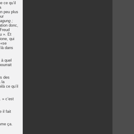
e ce qu’il
a
n peu plus
our
sagung ;
ation donc,
 Freud
u ». Et
ione, qui
 «se
 là dans
 à quel
ourrait
rs des
 la
là ce qu’il
 » c’est
il fait
omme ça.