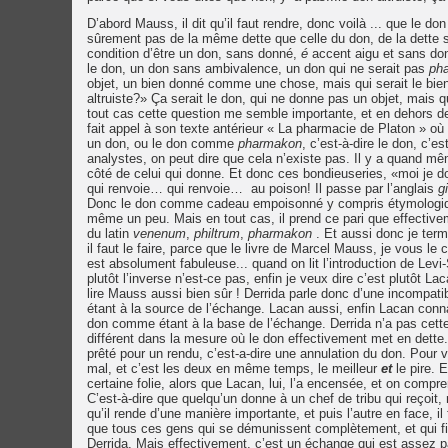
D’abord Mauss, il dit qu’il faut rendre, donc voilà ... que le do
sûrement pas de la même dette que celle du don, de la dette se
condition d’être un don, sans donné,
é
accent aigu et sans do
le don, un don sans ambivalence, un don qui ne serait pas
ph
objet, un bien donné comme une chose, mais qui serait le bien
altruiste?» Ça serait le don, qui ne donne pas un objet, mais
tout cas cette question me semble importante, et en dehors de 
fait appel à son texte antérieur « La pharmacie de Platon » où 
un don, ou le don comme
pharmakon
, c’est-à-dire le don, c’e
analystes, on peut dire que cela n’existe pas. Il y a quand mêm
côté de celui qui donne. Et donc ces bondieuseries, «moi je d
qui renvoie… qui renvoie… au poison! Il passe par l’anglais
gi
Donc le don comme cadeau empoisonné y compris étymologiquemen
même un peu. Mais en tout cas, il prend ce pari que effective
du latin
venenum
,
philtrum
,
pharmakon
. Et aussi donc je termi
il faut le faire, parce que le livre de Marcel Mauss, je vous le 
est absolument fabuleuse... quand on lit l’introduction de Levi
plutôt l’inverse n’est-ce pas, enfin je veux dire c’est plutôt L
lire Mauss aussi bien sûr ! Derrida parle donc d’une incompat
étant à la source de l’échange. Lacan aussi, enfin Lacan connais
don comme étant à la base de l’échange. Derrida n’a pas cette..
différent dans la mesure où le don effectivement met en dette
prêté pour un rendu, c’est-a-dire une annulation du don. Pour v
mal, et c’est les deux en même temps, le meilleur
et
le pire. E
certaine folie, alors que Lacan, lui, l’a encensée, et on compre
C’est-à-dire que quelqu’un donne à un chef de tribu qui reçoit, 
qu’il rende d’une manière importante, et puis l’autre en face, il
que tous ces gens qui se démunissent complètement, et qui fini
Derrida. Mais effectivement, c’est un échange qui est assez parti