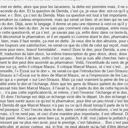
n met en dette, alors que pour les lacaniens, la dette est première mais, il ne s
conde du don. Et la question de Derrida, c’est ça, je veux dire: est-ce qu’il 
nner,
e r
. Bon, ça c’est du Derrida. Mais sa question est tout à fait importante. 
armakon
ou cadeau empoisonné, mais qui serait un bien, et un bien qui ne ser
 du don. Déjà, avec le langage, il donne un peu une réponse à «est-ce qu’il y
 qui donne le bien du don. Je ne sais pas comment cela se pratique, entre nou
cette question-là, et ça c’est...je savais pas ça, enfin donc dans ce texte-là,
il déconstruit le
pharmakon
, et il en reparle ici comme étant le don,
pharmako
st bien, mais il faut rendre, ça met en dette. Je veux dire le don altruiste, pour
e toujours une satisfaction, ne serait-ce que du côté de celui qui reçoit, mai
onne pour rien», bravo! formidable!… merci! Donc le don, pour Derrida, a une
ft
, traduction du latin
dosis
, lui-même transcription du grec
dosis,
dose
, dose
t! Alors il dit bien, enfin c’est un peu... bon je suis allé chercher, hein 
ment le don peut être assimilé au
pharmakon
. Voilà, l’incertitude du sens de
gi
ne sur ça, enfin il critique Mauss. Il critique Marcel Mauss, et c’est c’est... j
conseille, l’« Essai sur le don », ne serait-ce que l’introduction de Levi-Strauss
-Strauss à l’«Essai sur le don» de Marcel Mauss, on a l’impression de lire Lac
acan qui a « pompé » sur Levi-Strauss. Mais ça vaut vraiment la peine de lire ç
ibilité entre le don et l’échange. Alors que les gens du Mauss parlent du don
sait très bien Marcel Mauss, il l’avait lu, et il parle du don de cette façon-là
. n’a pas cette signification-là, et même, c’est l’inverse: l’échange et le don,
. Et donc l’échange est déjà un échange vicié dès le départ. Un don échangé 
ous faire sentir aussi ce qu’est le
pharmakon
, pour être un peu trivial c’est bi
t Derrida dit que Marcel Mauss n’a pas su ce qu’il disait lorsqu’il parle de la fo
nd pourquoi. C’est l’excès dans le don, dans certains civilisations, c’est le
po
mais, s’il ne rend pas, et ceci d’une manière plus importante, il est offensé. Do
 fait pareil. Alors Lacan aime bien ça, le
potlatch
, il dit: moi j’adore le
potlatch
ssent par ne plus rien avoir, pour le prestige, c’est fabuleux… Bon c’est pas
culier, et assez curieux, qui, in fine, ne peut aboutir qu’au fait d’être démuni,