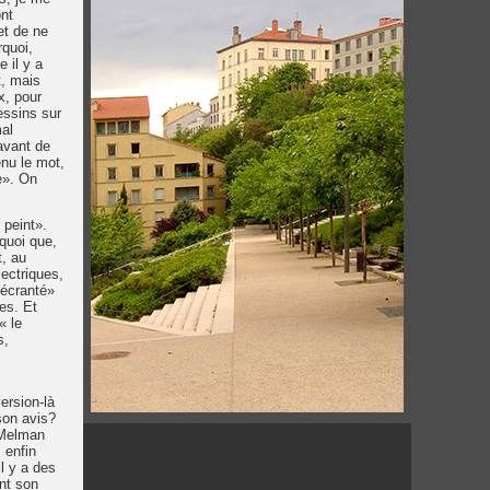
nt
et de ne
rquoi,
 il y a
t, mais
x, pour
essins sur
mal
avant de
enu le mot,
ée». On
 peint».
quoi que,
t, au
ectriques,
 «écranté»
es. Et
« le
s,
version-là
son avis?
s Melman
 enfin
il y a des
ant son