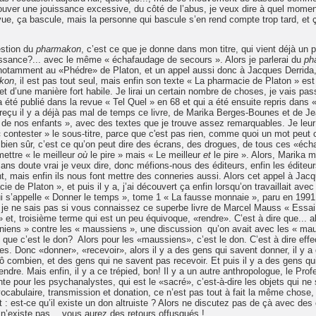
prouver une jouissance excessive, du côté de l’abus, je veux dire à quel mome
, ça bascule, mais la personne qui bascule s’en rend compte trop tard, et 
estion du
pharmakon
, c’est ce que je donne dans mon titre, qui vient déjà u
ouissance?... avec le même « échafaudage de secours ». Alors je parlerai du
ph
t notamment au «Phédre» de Platon, et un appel aussi donc à Jacques Derrida
kon
, il est pas tout seul, mais enfin son texte « La pharmacie de Platon » est
 et d’une manière fort habile. Je lirai un certain nombre de choses, je vais pa
 été publié dans la revue « Tel Quel » en 68 et qui a été ensuite repris dans 
 reçu il y a déjà pas mal de temps ce livre, de Marika Berges-Bounes et de J
 de nos enfants », avec des textes que je trouve assez remarquables. Je leur 
« contester » le sous-titre, parce que c'est pas rien, comme quoi un mot peut
rs bien sûr, c’est ce qu’on peut dire des écrans, des drogues, de tous ces «éc
mettre « le meilleur
où
le pire » mais « Le meilleur
et
le pire ». Alors, Marika m
ans doute vrai je veux dire, donc méfions-nous des éditeurs, enfin les éditeur
nt, mais enfin ils nous font mettre des conneries aussi. Alors cet appel à Jac
ie de Platon », et puis il y a, j’ai découvert ça enfin lorsqu’on travaillait avec
ui s’appelle « Donner le temps », tome 1 « La fausse monnaie », paru en 199
s je ne sais pas si vous connaissez ce superbe livre de Marcel Mauss « Essai
» et, troisième terme qui est un peu équivoque, «rendre». C’est à dire que... al
aniens » contre les « maussiens », une discussion qu’on avait avec les « mau
e que c’est le don? Alors pour les «maussiens», c’est le don. C’est à dire eff
s. Donc «donner», «recevoir», alors il y a des gens qui savent donner, il y a
 ô combien, et des gens qui ne savent pas recevoir. Et puis il y a des gens qu
ndre. Mais enfin, il y a ce trépied, bon! Il y a un autre anthropologue, le Pro
te pour les psychanalystes, qui est le «sacré», c’est-à-dire les objets qui ne
ocabulaire, transmission et donation, ce n’est pas tout à fait la même chose,
t : est-ce qu’il existe un don altruiste ? Alors ne discutez pas de çà avec des 
ça n’existe pas… vous aurez des retours offusqués !