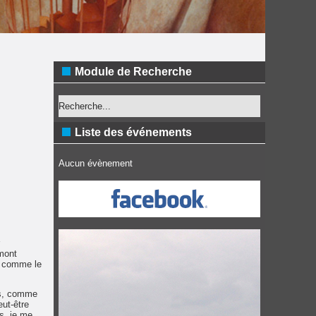
Module de Recherche
Liste des événements
Aucun évènement
rmont
r, comme le
tes, comme
eut-être
s, je me