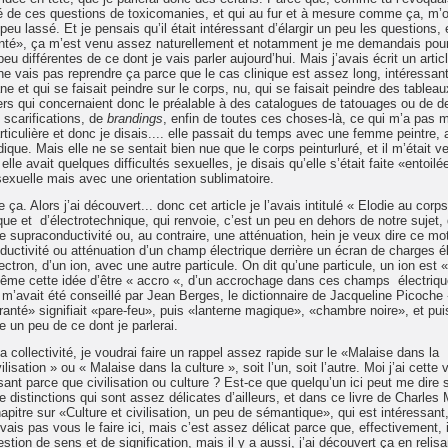
é de ces questions de toxicomanies, et qui au fur et à mesure comme ça, m’o
eu lassé. Et je pensais qu’il était intéressant d’élargir un peu les questions, 
cranté», ça m’est venu assez naturellement et notamment je me demandais pou
différentes de ce dont je vais parler aujourd’hui. Mais j’avais écrit un article
e vais pas reprendre ça parce que le cas clinique est assez long, intéressan
et qui se faisait peindre sur le corps, nu, qui se faisait peindre des tableau
liers qui concernaient donc le préalable à des catalogues de tatouages ou de d
 scarifications, de
brandings
, enfin de toutes ces choses-là, ce qui m’a pas 
iculière et donc je disais.... elle passait du temps avec une femme peintre, 
que. Mais elle ne se sentait bien nue que le corps peinturluré, et il m’était v
elle avait quelques difficultés sexuelles, je disais qu’elle s’était faite «entoil
exuelle mais avec une orientation sublimatoire.
. Alors j’ai découvert... donc cet article je l’avais intitulé « Elodie au corps
ue et d’électrotechnique, qui renvoie, c’est un peu en dehors de notre sujet, 
 supraconductivité ou, au contraire, une atténuation, hein je veux dire ce mo
uctivité ou atténuation d’un champ électrique derrière un écran de charges él
électron, d’un ion, avec une autre particule. On dit qu’une particule, un ion est
e même cette idée d’être « accro «, d’un accrochage dans ces champs électriqu
i m’avait été conseillé par Jean Berges, le dictionnaire de Jacqueline Picoche 
ranté» signifiait «pare-feu», puis «lanterne magique», «chambre noire», et pui
un peu de ce dont je parlerai.
la collectivité, je voudrai faire un rappel assez rapide sur le «Malaise dans la
isation » ou « Malaise dans la culture », soit l’un, soit l’autre. Moi j’ai cette 
sant parce que civilisation ou culture ? Est-ce que quelqu’un ici peut me dire 
de distinctions qui sont assez délicates d’ailleurs, et dans ce livre de Charle
tre sur «Culture et civilisation, un peu de sémantique», qui est intéressant,
ne vais pas vous le faire ici, mais c’est assez délicat parce que, effectivement, 
ion de sens et de signification, mais il y a aussi, j’ai découvert ça en relis