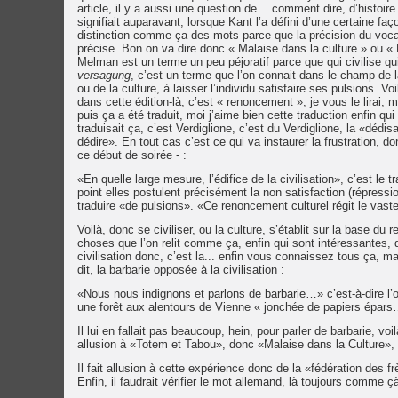
article, il y a aussi une question de… comment dire, d’histoire
signifiait auparavant, lorsque Kant l’a défini d’une certaine f
distinction comme ça des mots parce que la précision du vo
précise. Bon on va dire donc « Malaise dans la culture » ou « Mal
Melman est un terme un peu péjoratif parce que qui civilise q
versagung
, c’est un terme que l’on connait dans le champ de l
ou de la culture, à laisser l’individu satisfaire ses pulsions. Voi
dans cette édition-là, c’est « renoncement », je vous le lirai
puis ça a été traduit, moi j’aime bien cette traduction enfin qui
traduisait ça, c’est Verdiglione, c’est du Verdiglione, la «dé
dédire». En tout cas c’est ce qui va instaurer la frustration, 
ce début de soirée - :
«En quelle large mesure, l’édifice de la civilisation», c’est le
point elles postulent précisément la non satisfaction (répress
traduire «de pulsions». «Ce renoncement culturel régit le vas
Voilà, donc se civiliser, ou la culture, s’établit sur la base du
choses que l’on relit comme ça, enfin qui sont intéressantes, d
civilisation donc, c’est la... enfin vous connaissez tous ça, ma
dit, la barbarie opposée à la civilisation :
«Nous nous indignons et parlons de barbarie…» c’est-à-dire l’
une forêt aux alentours de Vienne « jonchée de papiers épars
Il lui en fallait pas beaucoup, hein, pour parler de barbarie, vo
allusion à «Totem et Tabou», donc «Malaise dans la Culture»,
Il fait allusion à cette expérience donc de la «fédération de
Enfin, il faudrait vérifier le mot allemand, là toujours comme ç