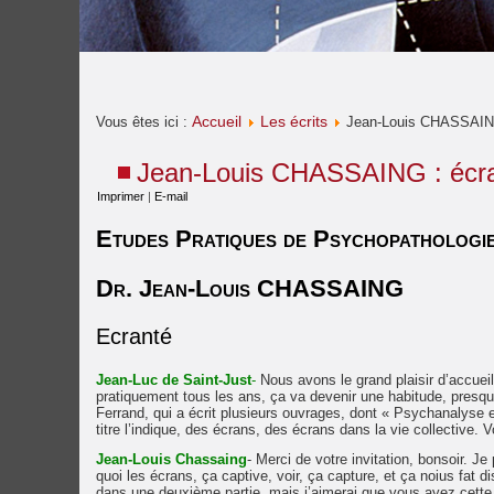
Accueil
Les écrits
Vous êtes ici :
Jean-Louis CHASSAING
Jean-Louis CHASSAING : écr
Imprimer
|
E-mail
Etudes Pratiques de Psychopathologi
Dr. Jean-Louis CHASSAING
Ecranté
Jean-Luc de Saint-Jus
t
-
Nous avons le grand plaisir d’accueill
pratiquement tous les ans, ça va devenir une habitude, presqu
Ferrand, qui a écrit plusieurs ouvrages, dont « Psychanalyse e
titre l’indique, des écrans, des écrans dans la vie collective. Vo
Jean-Louis Chassaing
- Merci de votre invitation, bonsoir. 
quoi les écrans, ça captive, voir, ça capture, et ça noius fat dis
dans une deuxième partie, mais j’aimerai que vous ayez cette 