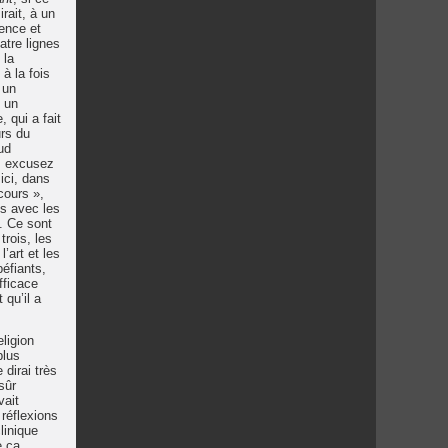
rait, à un
ience et
tre lignes
 la
à la fois
 un
c un
 qui a fait
urs du
ud
d, excusez
ici, dans
cours »,
ps avec les
. Ce sont
rois, les
’art et les
péfiants,
fficace
 qu’il a
eligion
plus
 dirai très
sûr
vait
 réflexions
linique
e ça,