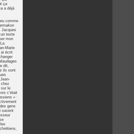
nt ça
ça a déjà
n peu comme
armakon
, Jacques
 un texte
sser mon
«La
ean-Marie
ai écrit
 changer
hafaudages
e dit,
s ils sont
ques
 Jean-
1 chez
 sur le
ors c’était
ssiens » :
ectivement
 des gens
i savent
fesseur
 se
 les
chrétiens,