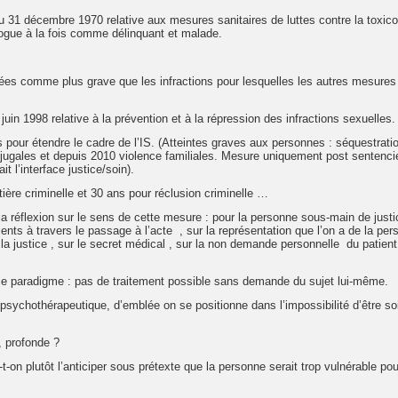
 du 31 décembre 1970 relative aux mesures sanitaires de luttes contre la toxic
rogue à la fois comme délinquant et malade.
rées comme plus grave que les infractions pour lesquelles les autres mesures
juin 1998 relative à la prévention et à la répression des infractions sexuelles.
s pour étendre le cadre de l’IS. (Atteintes graves aux personnes : séquestrati
njugales et depuis 2010 violence familiales. Mesure uniquement post sentencie
t l’interface justice/soin).
ère criminelle et 30 ans pour réclusion criminelle …
a réflexion sur le sens de cette mesure : pour la personne sous-main de justi
nts à travers le passage à l’acte , sur la représentation que l’on a de la pe
la justice , sur le secret médical , sur la non demande personnelle du patient
ce paradigme : pas de traitement possible sans demande du sujet lui-même.
psychothérapeutique, d’emblée on se positionne dans l’impossibilité d’être so
, profonde ?
n plutôt l’anticiper sous prétexte que la personne serait trop vulnérable pour