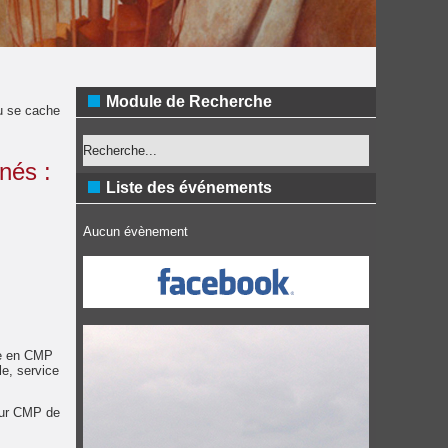
Module de Recherche
u se cache
nés :
Liste des événements
Aucun évènement
ce en CMP
le, service
leur CMP de