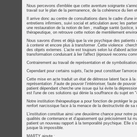
Nous percevons d'emblée que cette aventure soignante s'annonce
travail sur le plan de la permanence, de la cohérence du lien 
Il arrive donc au centre de consultations dans le cadre d'une i
entretiens infirmiers, suivi social et articulation avec les part
une restauration de la notion de lien , maillage santé /justice,
thérapeutique, on retrouve cette notion de mentèlement envir
Nous savons d'ores et déjà que la vie psychique des patients 
à contenir et encore plus à transformer .Cette violence cherc
des objets externes. L’acte est toujours selon lui d'abord actio
transformation conduisant à lier l'affect (éprouvé reconnu comm
Contrairement au travail de représentation et de symbolisation,
Cependant pour certains sujets, l'acte peut constituer l'amorc
Cette mise en acte traduit un état de détresse latent face à la di
représentation .Faute de pouvoir l’intérioriser, faute de pouvoir
patient dépendant cherche une issue qui lui évite la dépress
est l'une de ces solutions qui dénie la souffrance du sujet en 
Notre institution thérapeutique a pour fonction de protéger le p
renfort narcissique face à la menace de la destructivité de sa
L’institution constitue ainsi une deuxième chance pour notre pa
qualités de contenance et d’apaisement qui précisément lui man
patient un nouveau rapport à la temporalité psychique. Elle s
jusque là impossible.
MARTY ajoute :