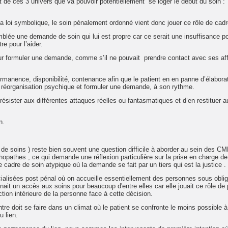
 de ces 3 univers que va pouvoir potentiellement se loger le début du soin :
 la loi symbolique, le soin pénalement ordonné vient donc jouer ce rôle de cad
blée une demande de soin qui lui est propre car ce serait une insuffisance po
e pour l’aider.
rs pour formuler une demande, comme s’il ne pouvait prendre contact avec ses af
 permanence, disponibilité, contenance afin que le patient en en panne d’élabora
de réorganisation psychique et formuler une demande, à son rythme.
 résister aux différentes attaques réelles ou fantasmatiques et d’en restituer a
n.
de soins ) reste bien souvent une question difficile à aborder au sein des CM
opathes , ce qui demande une réflexion particulière sur la prise en charge de
cadre de soin atypique où la demande se fait par un tiers qui est la justice .
écialisées post pénal où on accueille essentiellement des personnes sous obli
ait un accès aux soins pour beaucoup d'entre elles car elle jouait ce rôle de
ction intérieure de la personne face à cette décision.
re doit se faire dans un climat où le patient se confronte le moins possible 
u lien.