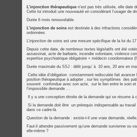
L’injonction thérapeutique
n’est pas très utilisée, elle date
Cette loi introduit une nouveauté en considérant l’usager de d
Durée 6 mois renouvelable.
L’injonction de soins
est destinée à des infractions considé
ordonnées.
L’injonction de soins est une mesure spécifique de la loi du 17 
Depuis cette date, de nombreux textes législatifs ont été voté
assassinat, acte de barbarie, incendie volontaire, violence co
expertise psychiatrique obligatoire + médecin coordonnateur (fai
Durée maximale du SSJ : délit jusqu’ à 10 ans, 20 ans en mati
Cette idée d’obligation constamment rediscutée fait avancer l
position thérapeutique à adopter , sur les symptômes des patie
souvent confondue avec son acte, sur le lien entre le soin et 
l’impossible demande …
Il y a une conception étroite de la demande qui se résume à 
Si la demande doit être un prérequis indispensable au travail 
dans ce cadre-là.
Question de la demande : existe-t-il une vraie demande, réelle
Faut-il attendre passivement qu’une demande survienne ou va-t-o
elle-même ?