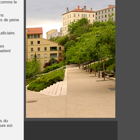
» comme le
ans
es de peine
diciaire.
ces
patient
ts du
sure est