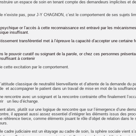
construire un espace de soin en tenant compte des demandeurs implicites et d
elle n’existe pas, pour J-Y CHAGNON, c’est le comportement de ses sujets lim
psychique or l’accès à cette reconnaissance est entravé par les mécanismes
ique insuffisant.
stissement transférentiel met à l’épreuve la capacité d’accepter une certaine 
ns le pouvoir curatif ou soignant de la parole, or chez ces personnes présenta
nsuffisant à contenir
 de cette excitation par le comportement.
’attitude classique de neutralité bienveillante et d’attente de la demande du pa
ande et accompagner le patient dans un travail de mise en mot de la souffrance
une rencontre avec un soignant et la rencontre contrainte offre finalement l’oc
vrir un lieu d’échange.
ent alors, plutôt sur une logique de rencontre que sur l’émergence d’une dem
ontre, il apparait aussi assez essentiel d’intégrer les éléments issus des pro
 référence tierce, comme éléments jouant le rôle d’objet de relation dans le 
eurs.
cadre judiciaire est un étayage au cadre de soin, la sphère sociale vient s’a