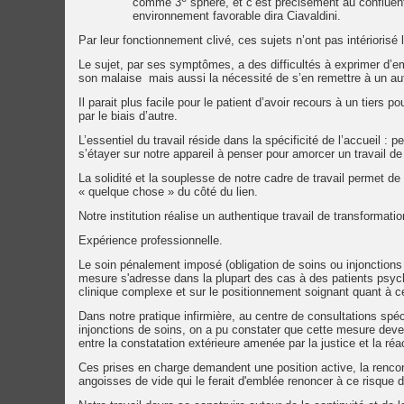
comme 3
sphère, et c’est précisément au confluent
environnement favorable dira Ciavaldini.
Par leur fonctionnement clivé, ces sujets n’ont pas intériorisé
Le sujet, par ses symptômes, a des difficultés à exprimer d’em
son malaise mais aussi la nécessité de s’en remettre à un autr
Il parait plus facile pour le patient d’avoir recours à un tie
par le biais d’autre.
L’essentiel du travail réside dans la spécificité de l’accueil :
s’étayer sur notre appareil à penser pour amorcer un travail 
La solidité et la souplesse de notre cadre de travail permet de
« quelque chose » du côté du lien.
Notre institution réalise un authentique travail de transformatio
Expérience professionnelle.
Le soin pénalement imposé (obligation de soins ou injonctions 
mesure s'adresse dans la plupart des cas à des patients psych
clinique complexe et sur le positionnement soignant quant à ce 
Dans notre pratique infirmière, au centre de consultations sp
injonctions de soins, on a pu constater que cette mesure deven
entre la constatation extérieure amenée par la justice et la réa
Ces prises en charge demandent une position active, la rencont
angoisses de vide qui le ferait d'emblée renoncer à ce risque d