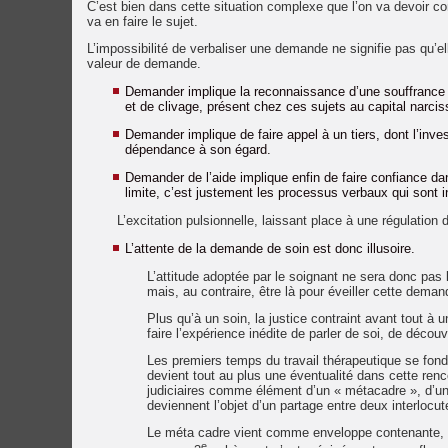
C’est bien dans cette situation complexe que l’on va devoir 
va en faire le sujet.
L’impossibilité de verbaliser une demande ne signifie pas qu’
valeur de demande.
Demander implique la reconnaissance d’une souffrance 
et de clivage, présent chez ces sujets au capital narciss
Demander implique de faire appel à un tiers, dont l’inve
dépendance à son égard.
Demander de l’aide implique enfin de faire confiance da
limite, c’est justement les processus verbaux qui sont i
L’excitation pulsionnelle, laissant place à une régulation
L’attente de la demande de soin est donc illusoire.
L’attitude adoptée par le soignant ne sera donc pas l
mais, au contraire, être là pour éveiller cette dem
Plus qu’à un soin, la justice contraint avant tout à 
faire l’expérience inédite de parler de soi, de décou
Les premiers temps du travail thérapeutique se fond
devient tout au plus une éventualité dans cette renc
judiciaires comme élément d’un « métacadre », d’une
deviennent l’objet d’un partage entre deux interlocut
Le méta cadre vient comme enveloppe contenante, le 
e