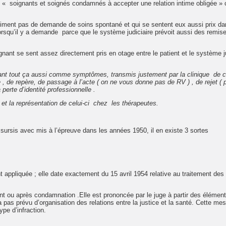
: « soignants et soignés condamnés à accepter une relation intime obligée 
priment pas de demande de soins spontané et qui se sentent eux aussi prix d
é lorsqu’il y a demande parce que le système judiciaire prévoit aussi des remis
ignant se sent assez directement pris en otage entre le patient et le système ju
ant tout ça aussi comme symptômes, transmis justement par la clinique de 
, de repère, de passage à l’acte ( on ne vous donne pas de RV ) , de rejet ( 
perte d’identité professionnelle .
t la représentation de celui-ci chez les thérapeutes.
sursis avec mis à l’épreuve dans les années 1950, il en existe 3 sortes
appliquée ; elle date exactement du 15 avril 1954 relative au traitement des
nt ou après condamnation .Elle est prononcée par le juge à partir des élémen
 pas prévu d’organisation des relations entre la justice et la santé. Cette me
ype d’infraction.