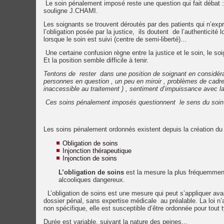
Le soin pénalement imposé reste une question qui fait débat 
souligne J.CHAMI.
Les soignants se trouvent déroutés par des patients qui n’ex
l’obligation posée par la justice, ils doutent de l’authenticit
lorsque le soin est suivi (centre de semi-liberté)...
Une certaine confusion règne entre la justice et le soin, le so
Et la position semble difficile à tenir.
Tentons de rester dans une position de soignant en considér
personnes en question , un peu en miroir , problèmes de cadre 
inaccessible au traitement ) , sentiment d’impuissance avec la 
Ces soins pénalement imposés questionnent le sens du soin e
Les soins pénalement ordonnés existent depuis la création du 
Obligation de soins
Injonction thérapeutique
Injonction de soins
L’obligation de soins
est la mesure la plus fréquemment 
alcooliques dangereux.
L’obligation de soins est une mesure qui peut s’appliquer ava
dossier pénal, sans expertise médicale au préalable. La loi n’a
non spécifique, elle est susceptible d’être ordonnée pour tout t
Durée est variable, suivant la nature des peines...