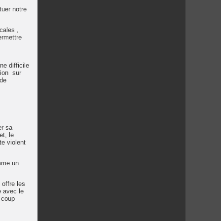
tuer notre
cales ,
ermettre
e difficile
tion sur
 de
er sa
et, le
e violent
omme un
offre les
e avec le
s coup