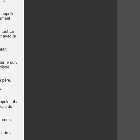
 la
i appelle
nement
 tout ce
ir avec le
tait
er le suivi
goisse
n père.
s
pole ; il a
valu de
tamment
t de la