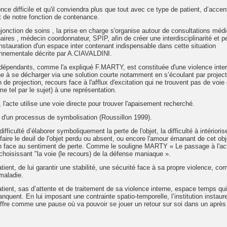
 difficile et qu'il conviendra plus que tout avec ce type de patient, d’accen
et de notre fonction de contenance.
njonction de soins , la prise en charge s'organise autour de consultations médi
enaires , médecin coordonnateur, SPIP, afin de créer une interdisciplinarité et p
 instauration d'un espace inter contenant indispensable dans cette situation
onnementale décrite par A.CIAVALDINI.
dépendants, comme l'a expliqué F.MARTY, est constituée d'une violence intern
he à se décharger via une solution courte notamment en s’écoulant par projec
n de projection, recours face à l'afflux d'excitation qui ne trouvent pas de voie
e tel par le sujet) à une représentation.
 l'acte utilise une voie directe pour trouver l'apaisement recherché.
e d'un processus de symbolisation (Roussillon 1999).
fficulté d’élaborer symboliquement la perte de l'objet, la difficulté à intérioris
 faire le deuil de l'objet perdu ou absent, ou encore l'amour émanant de cet obj
ion face au sentiment de perte. Comme le souligne MARTY « Le passage à l'act
"choisissant "la voie (le recours) de la défense maniaque ».
atient, de lui garantir une stabilité, une sécurité face à sa propre violence, c
 maladie.
tient, sas d’attente et de traitement de sa violence interne, espace temps qui 
quent. En lui imposant une contrainte spatio-temporelle, l’institution instaur
’offre comme une pause où va pouvoir se jouer un retour sur soi dans un aprè