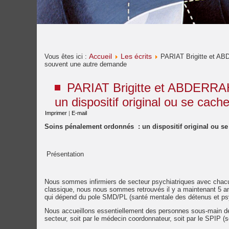
Accueil
Les écrits
Vous êtes ici :
PARIAT Brigitte et AB
souvent une autre demande
PARIAT Brigitte et ABDERRAH
un dispositif original ou se ca
Imprimer
|
E-mail
Soins pénalement ordonnés : un dispositif original ou s
Présentation
Nous sommes infirmiers de secteur psychiatriques avec chacu
classique, nous nous sommes retrouvés il y a maintenant 5 ans
qui dépend du pole SMD/PL (santé mentale des détenus et psychi
Nous accueillons essentiellement des personnes sous-main de j
secteur, soit par le médecin coordonnateur, soit par le SPIP (se