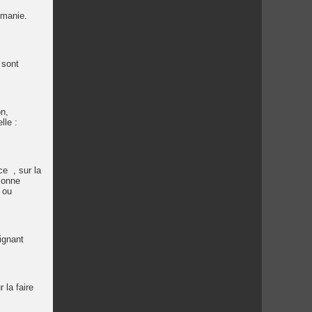
omanie.
 sont
on,
lle :
ce , sur la
rsonne
 ou
ignant
 la faire