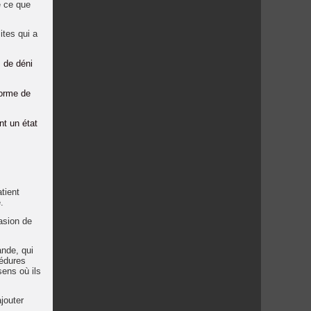
e ce que
ites qui a
 de déni
forme de
nt un état
tient
.
casion de
ande, qui
cédures
sens où ils
jouter