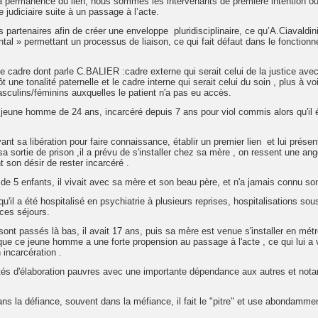
e la permanence du lien, nous sommes les intervenants de première intention où
judiciaire suite à un passage à l’acte.
ts partenaires afin de créer une enveloppe pluridisciplinaire, ce qu’A.Ciavaldin
tal » permettant un processus de liaison, ce qui fait défaut dans le fonction
 cadre dont parle C.BALIER :cadre externe qui serait celui de la justice avec
 une tonalité paternelle et le cadre interne qui serait celui du soin , plus à vo
asculins/féminins auxquelles le patient n'a pas eu accès.
n jeune homme de 24 ans, incarcéré depuis 7 ans pour viol commis alors qu'il é
 sa libération pour faire connaissance, établir un premier lien et lui présent
sa sortie de prison ,il a prévu de s'installer chez sa mère , on ressent une an
nt son désir de rester incarcéré .
de 5 enfants, il vivait avec sa mère et son beau père, et n'a jamais connu so
'il a été hospitalisé en psychiatrie à plusieurs reprises, hospitalisations sou
ces séjours.
ont passés là bas, il avait 17 ans, puis sa mère est venue s'installer en métro
que ce jeune homme a une forte propension au passage à l'acte , ce qui lui a 
incarcération .
acités d'élaboration pauvres avec une importante dépendance aux autres et no
s la défiance, souvent dans la méfiance, il fait le "pitre" et use abondammen