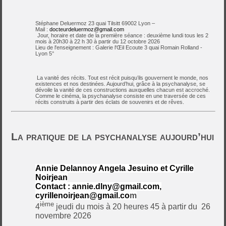
Stéphane Deluermoz 23 quai Tilsitt 69002 Lyon –
Mail :
docteurdeluermoz@gmail.com
Jour, horaire et date de la première séance : deuxième lundi tous les 2
mois à 20h30 à 22 h 30 à partir du 12 octobre 2026
Lieu de l'enseignement :
Galerie l'Œil Ecoute 3 quai Romain Rolland -
Lyon 5°
La vanité des récits. Tout est récit puisqu’ils gouvernent le monde, nos
existences et nos destinées. Aujourd’hui, grâce à la psychanalyse, se
dévoile la vanité de ces constructions auxquelles chacun est accroché.
Comme le cinéma, la psychanalyse consiste en une traversée de ces
récits construits à partir des éclats de souvenirs et de rêves.
La pratique de la psychanalyse aujourd’hui
Annie Delannoy Angela Jesuino et Cyrille
Noirjean
Contact :
annie.dlny@gmail.com
,
cyrillenoirjean@gmail.co
m
ième
4
jeudi du mois à 20 heures 45 à partir du
26
novembre 2026