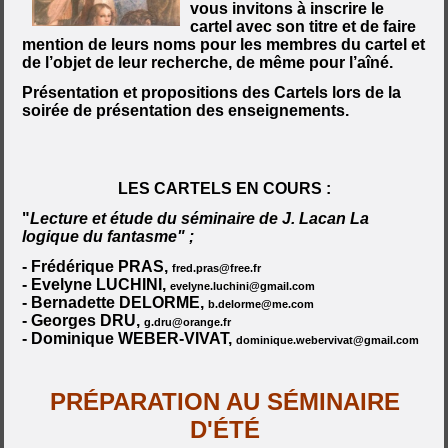
vous invitons à inscrire le
cartel avec son titre et de faire
mention de leurs noms pour les membres du cartel et
de l’objet de leur recherche, de même pour l’aîné.
Présentation et propositions des Cartels lors de la
soirée de présentation des enseignements.
LES CARTELS EN COURS :
"
Lecture et étude du séminaire de J. Lacan La
logique du fantasme" ;
- Frédérique PRAS,
fred.pras@free.fr
- Evelyne LUCHINI,
evelyne.luchini@gmail.com
- Bernadette DELORME,
b.delorme@me.com
- Georges DRU,
g.dru@orange.fr
- Dominique WEBER-VIVAT,
dominique.webervivat@gmail.com
PRÉPARATION AU SÉMINAIRE
D'ÉTÉ