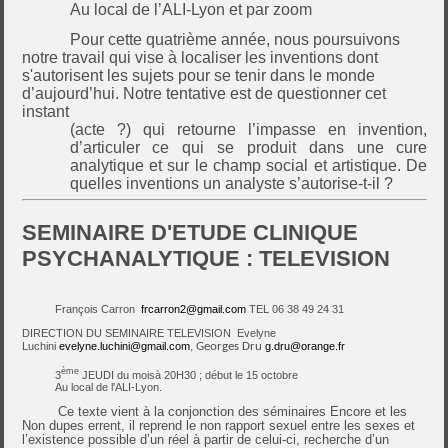
Au local de l’ALI-Lyon et par zoom
Pour cette quatrième année, nous poursuivons
notre travail qui vise à localiser les inventions dont
s'autorisent les sujets pour se tenir dans le monde
d’aujourd’hui. Notre tentative est de questionner cet
instant
(acte ?) qui retourne l’impasse en invention,
d’articuler ce qui se produit dans une cure
analytique et sur le champ social et artistique. De
quelles inventions un analyste s’autorise-t-il ?
SEMINAIRE D'ETUDE CLINIQUE
PSYCHANALYTIQUE : TELEVISION
François Carron
frcarron2@gmail.com
TEL 06 38 49 24 31
DIRECTION DU SEMINAIRE TELEVISION Evelyne
Luchini
evelyne.luchini@gmail.com
, Georges Dru
g.dru@orange.fr
ème
3
JEUDI du moisà 20H30 ; début le 15 octobre
Au local de l'ALI-Lyon.
Ce texte vient à la conjonction des séminaires Encore et les
Non dupes errent, il reprend le non rapport sexuel entre les sexes et
l’existence possible d’un réel à partir de celui-ci, recherche d’un