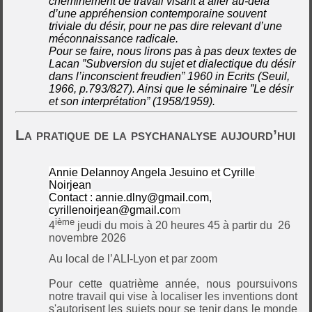
cheminement de travail visant à aller au-delà
d’une appréhension contemporaine souvent
triviale du désir, pour ne pas dire relevant d’une
méconnaissance radicale.
Pour se faire, nous lirons pas à pas deux textes de
Lacan ”Subversion du sujet et dialectique du désir
dans l’inconscient freudien” 1960 in Ecrits (Seuil,
1966, p.793/827). Ainsi que le séminaire ”Le désir
et son interprétation” (1958/1959).
La pratique de la psychanalyse aujourd’hui
Annie Delannoy Angela Jesuino et Cyrille
Noirjean
Contact :
annie.dlny@gmail.com
,
cyrillenoirjean@gmail.co
m
ième
4
jeudi du mois à 20 heures 45 à partir du
26
novembre 2026
Au local de l’ALI-Lyon et par zoom
Pour cette quatrième année, nous poursuivons
notre travail qui vise à localiser les inventions dont
s'autorisent les sujets pour se tenir dans le monde