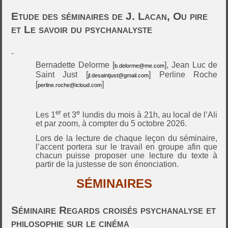
Etude des séminaires de J. Lacan, Ou pire
et Le savoir du psychanalyste
Bernadette Delorme [
], Jean Luc de
b.delorme@me.com
Saint Just [
] Perline Roche
jl.desaintjust@gmail.com
[
]
perline.roche@icloud.com
er
e
Les 1
et 3
lundis du mois à 21h, au local de l’Ali
et par zoom, à compter du 5 octobre 2026.
Lors de la lecture de chaque leçon du séminaire,
l’accent portera sur le travail en groupe afin que
chacun puisse proposer une lecture du texte à
partir de la justesse de son énonciation.
SÉMINAIRES
Séminaire Regards croisés psychanalyse et
philosophie sur le cinéma