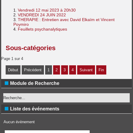
Vendredi 12 mai 2023 à 20h30
VENDREDI 24 JUIN 2022
THERAPIE : Entretien avec David Elkaïm et Vincent
Poymiro
Feuillets psychanalytiques
Sous-catégories
Page 1 sur 4
Début
Précédent
1
2
3
4
Suivant
Fin
Module de Recherche
Liste des événements
Aucun évènement