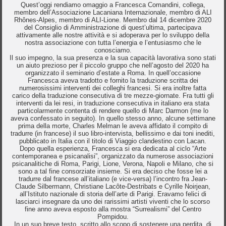
Quest’oggi rendiamo omaggio a Francesca Comandini, collega,
membro dell’Associazione Lacaniana Internazionale, membro di ALI
Rhônes-Alpes, membro di ALI-Lione. Membro dal 14 dicembre 2020
del Consiglio di Amministrazione di quest’ultima, partecipava
attivamente alle nostre attività e si adoperava per lo sviluppo della
nostra associazione con tutta l’energia e l’entusiasmo che le
conosciamo.
Il suo impegno, la sua presenza e la sua capacità lavorativa sono stati
un aiuto prezioso per il piccolo gruppo che nell’agosto del 2020 ha
organizzato il seminario d’estate a Roma. In quell’occasione
Francesca aveva tradotto e fornito la traduzione scritta dei
numerosissimi interventi dei colleghi francesi. Si era inoltre fatta
carico della traduzione consecutiva di tre mezze-giornate. Fra tutti gli
interventi da lei resi, in traduzione consecutiva in italiano era stata
particolarmente contenta di rendere quello di Marc Darmon (me lo
aveva confessato in seguito). In quello stesso anno, alcune settimane
prima della morte, Charles Melman le aveva affidato il compito di
tradurre (in francese) il suo libro-intervista, bellissimo e dai toni inediti,
pubblicato in Italia con il titolo di Viaggio clandestino con Lacan.
Dopo quella esperienza, Francesca si era dedicata al ciclo “Arte
contemporanea e psicanalisi”, organizzato da numerose associazioni
psicanalitiche di Roma, Parigi, Lione, Verona, Napoli e Milano, che si
sono a tal fine consorziate insieme. Si era deciso che fosse lei a
tradurre dal francese all’italiano (e vice-versa) l’incontro fra Jean-
Claude Silbermann, Christiane Lacôte-Destribats e Cyrille Noirjean,
all’Istituto nazionale di storia dell’arte di Parigi. Eravamo felici di
lasciarci insegnare da uno dei rarissimi artisti viventi che lo scorso
fine anno aveva esposto alla mostra “Surrealismi” del Centro
Pompidou.
In un suo breve testo, scritto allo scopo di sostenere una perdita, di