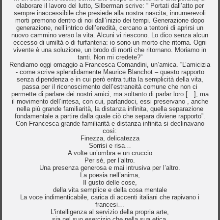
elaborare il lavoro del lutto, Silberman scrive: “ Portati dall’atto per
sempre inaccessibile che presiede alla nostra nascita, innumerevoli
morti premono dentro di noi dall’inizio dei tempi. Generazione dopo
generazione, nell’intrico dell’eredità, cercano a tentoni di aprirsi un
nuovo cammino verso la vita. Alcuni vi riescono. Lo dico senza alcun
eccesso di umiltà o di furfanteria: io sono un morto che ritorna. Ogni
vivente è una soluzione, un brodo di morti che ritornano. Moriamo in
tanti. Non mi credete?”
Rendiamo oggi omaggio a Francesca Comandini, un’amica. “L’amicizia
- come scrive splendidamente Maurice Blanchot – questo rapporto
senza dipendenza e in cui però entra tutta la semplicità della vita,
passa per il riconoscimento dell’estraneità comune che non ci
permette di parlare dei nostri amici, ma soltanto di parlar loro […], ma
il movimento dell’intesa, con cui, parlandoci, essi preservano , anche
nella più grande familiarità, la distanza infinita, quella separazione
fondamentale a partire dalla quale ciò che separa diviene rapporto”.
Con Francesca grande familiarità e distanza infinita si declinavano
così:
Finezza, delicatezza
Sorrisi e risa…
A volte un’ombra e un cruccio
Per sé, per l’altro.
Una presenza generosa e mai intrusiva per l’altro.
La poesia nell’anima,
Il gusto delle cose,
della vita semplice e della cosa mentale
La voce indimenticabile, carica di accenti italiani che rapivano i
francesi…
L’intelligenza al servizio della propria arte,
sia nel suo esercizio che nella sua etica.