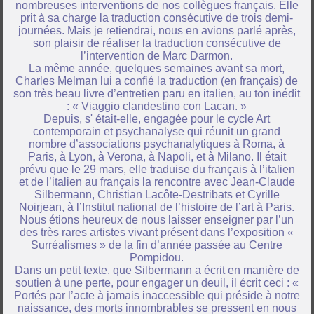
nombreuses interventions de nos collègues français. Elle
prit à sa charge la traduction consécutive de trois demi-
journées. Mais je retiendrai, nous en avions parlé après,
son plaisir de réaliser la traduction consécutive de
l’intervention de Marc Darmon.
La même année, quelques semaines avant sa mort,
Charles Melman lui a confié la traduction (en français) de
son très beau livre d’entretien paru en italien, au ton inédit
: « Viaggio clandestino con Lacan. »
Depuis, s' était-elle, engagée pour le cycle Art
contemporain et psychanalyse qui réunit un grand
nombre d’associations psychanalytiques à Roma, à
Paris, à Lyon, à Verona, à Napoli, et à Milano. Il était
prévu que le 29 mars, elle traduise du français à l’italien
et de l’italien au français la rencontre avec Jean-Claude
Silbermann, Christian Lacôte-Destribats et Cyrille
Noirjean, à l’Institut national de l’histoire de l’art à Paris.
Nous étions heureux de nous laisser enseigner par l’un
des très rares artistes vivant présent dans l’exposition «
Surréalismes » de la fin d’année passée au Centre
Pompidou.
Dans un petit texte, que Silbermann a écrit en manière de
soutien à une perte, pour engager un deuil, il écrit ceci : «
Portés par l’acte à jamais inaccessible qui préside à notre
naissance, des morts innombrables se pressent en nous