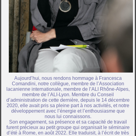
Aujourd’hui, nous rendons hommage à Francesca
Comandini, notre collègue, membre de l’Association
lacanienne internationale, membre de l’ALI Rhône-Alpes,
membre de l’ALI-Lyon. Membre du Conseil
d’administration de cette dernière, depuis le 14 décembre
2020, elle avait pris sa pleine part à nos activités, et notre
développement avec l’énergie et l’enthousiasme que
nous lui connaissons.
Son engagement, sa présence et sa capacité de travail
furent précieux au petit groupe qui organisait le séminaire
d’été à Rome, en août 2022. Elle traduisit, à l’écrit de très