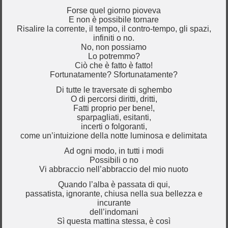
Forse quel giorno pioveva
E non è possibile tornare
Risalire la corrente, il tempo, il contro-tempo, gli spazi,
infiniti o no.
No, non possiamo
Lo potremmo?
Ciò che è fatto è fatto!
Fortunatamente? Sfortunatamente?
Di tutte le traversate di sghembo
O di percorsi diritti, dritti,
Fatti proprio per bene!,
sparpagliati, esitanti,
incerti o folgoranti,
come un’intuizione della notte luminosa e delimitata
Ad ogni modo, in tutti i modi
Possibili o no
Vi abbraccio nell’abbraccio del mio nuoto
Quando l’alba è passata di qui,
passatista, ignorante, chiusa nella sua bellezza e
incurante
dell’indomani
Sì questa mattina stessa, è così