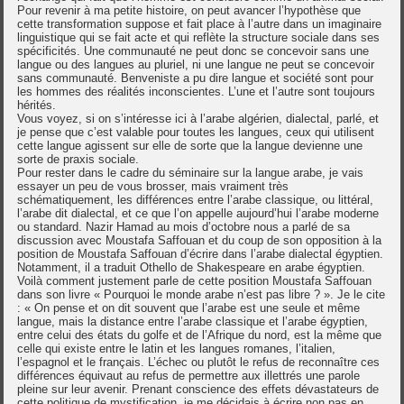
Pour revenir à ma petite histoire, on peut avancer l’hypothèse que
cette transformation suppose et fait place à l’autre dans un imaginaire
linguistique qui se fait acte et qui reflète la structure sociale dans ses
spécificités. Une communauté ne peut donc se concevoir sans une
langue ou des langues au pluriel, ni une langue ne peut se concevoir
sans communauté. Benveniste a pu dire langue et société sont pour
les hommes des réalités inconscientes. L’une et l’autre sont toujours
hérités.
Vous voyez, si on s’intéresse ici à l’arabe algérien, dialectal, parlé, et
je pense que c’est valable pour toutes les langues, ceux qui utilisent
cette langue agissent sur elle de sorte que la langue devienne une
sorte de praxis sociale.
Pour rester dans le cadre du séminaire sur la langue arabe, je vais
essayer un peu de vous brosser, mais vraiment très
schématiquement, les différences entre l’arabe classique, ou littéral,
l’arabe dit dialectal, et ce que l’on appelle aujourd’hui l’arabe moderne
ou standard. Nazir Hamad au mois d’octobre nous a parlé de sa
discussion avec Moustafa Saffouan et du coup de son opposition à la
position de Moustafa Saffouan d’écrire dans l’arabe dialectal égyptien.
Notamment, il a traduit Othello de Shakespeare en arabe égyptien.
Voilà comment justement parle de cette position Moustafa Saffouan
dans son livre « Pourquoi le monde arabe n’est pas libre ? ». Je le cite
: « On pense et on dit souvent que l’arabe est une seule et même
langue, mais la distance entre l’arabe classique et l’arabe égyptien,
entre celui des états du golfe et de l’Afrique du nord, est la même que
celle qui existe entre le latin et les langues romanes, l’italien,
l’espagnol et le français. L’échec ou plutôt le refus de reconnaître ces
différences équivaut au refus de permettre aux illettrés une parole
pleine sur leur avenir. Prenant conscience des effets dévastateurs de
cette politique de mystification, je me décidais à écrire non pas en