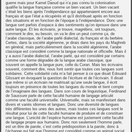
guerre mais pour Kamel Daoud qui n’a pas connu la colonisation
qualifie la langue française comme un bien vacant. Un bien vacant
c’était les biens après l’indépendance qui appartenaient encore aux
français et que l’état a récupérés et qu’il distribuait après en fonction
des situations et en fonction de l’époque à l’indépendance. Donc une
langue sert parfois d’espace à des sentiments qu’on éprouve dans une
autre langue. Et les écrivains, je trouve, magrébins, ont toujours,
comment le dire, eu besoin, on va le dire un peut comme ça, de
l’arabe classique, de l’arabe parlé dialectal, du français et du berbère.
Certes, dans la société algérienne, je dirais dans les pays du Maghreb
en général, mais particulièrement dans la société algérienne, l’arabe
classique est considéré comme la langue nationale et officielle. Mais il
y a aussi l’arabe dialectal, l’arabe parlé, qui est considéré par certains
comme une forme dégradée de la langue arabe classique, que
souvent on appelle la langue pure, celle du Coran. Mais les écrivains
souvent, comment dire, nous font sentir que toutes ces langues sont
solidaires. Cette solidarité cela m’a fait penser à ce que disait Edouard
Glissant en évoquant la question de l’écriture et de l’écrivain. Il disait
que même si un écrivain ne maitrisait qu’une seule langue, il écrit
toujours en présence de toutes les langues du monde et tient compte
de l’imaginaire des langues. Dans son cours de linguistique, Ferdinand
de Saussure parle de cette faculté humaine de langage articulé
comme une faculté universelle. Universelle, mais se manifestant dans
divers et variés idiomes et langues. Donc une diversité de langues
très différentes les unes des autres, mais toutes ces langues sont le
résultat pour lui de cette faculté humaine de produire et de constituer
une langue. L’unicité de l’espèce humaine est justement cette faculté
de langage propre aux humains. Donc non seulement l’homme parle,
est un être de parole, c’est cette prédisposition à la parole, donc à
l’échange qui fait que l’homme est considéré comme un animal social.