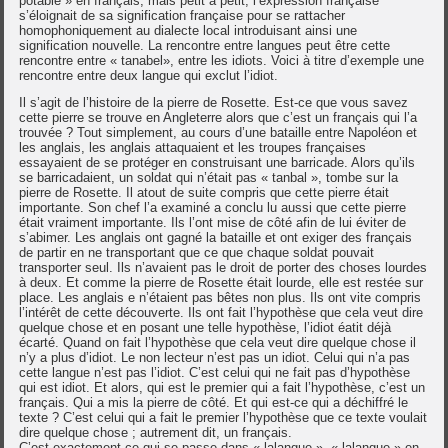
potable » en français, mais petit à petit, l’expression française
s’éloignait de sa signification française pour se rattacher
homophoniquement au dialecte local introduisant ainsi une
signification nouvelle. La rencontre entre langues peut être cette
rencontre entre « tanabel», entre les idiots. Voici à titre d’exemple une
rencontre entre deux langue qui exclut l’idiot.
Il s’agit de l’histoire de la pierre de Rosette. Est-ce que vous savez
cette pierre se trouve en Angleterre alors que c’est un français qui l’a
trouvée ? Tout simplement, au cours d’une bataille entre Napoléon et
les anglais, les anglais attaquaient et les troupes françaises
essayaient de se protéger en construisant une barricade. Alors qu’ils
se barricadaient, un soldat qui n’était pas « tanbal », tombe sur la
pierre de Rosette. Il atout de suite compris que cette pierre était
importante. Son chef l’a examiné a conclu lu aussi que cette pierre
était vraiment importante. Ils l’ont mise de côté afin de lui éviter de
s’abimer. Les anglais ont gagné la bataille et ont exiger des français
de partir en ne transportant que ce que chaque soldat pouvait
transporter seul. Ils n’avaient pas le droit de porter des choses lourdes
à deux. Et comme la pierre de Rosette était lourde, elle est restée sur
place. Les anglais e n’étaient pas bêtes non plus. Ils ont vite compris
l’intérêt de cette découverte. Ils ont fait l’hypothèse que cela veut dire
quelque chose et en posant une telle hypothèse, l’idiot éatit déjà
écarté. Quand on fait l’hypothèse que cela veut dire quelque chose il
n’y a plus d’idiot. Le non lecteur n’est pas un idiot. Celui qui n’a pas
cette langue n’est pas l’idiot. C’est celui qui ne fait pas d’hypothèse
qui est idiot. Et alors, qui est le premier qui a fait l’hypothèse, c’est un
français. Qui a mis la pierre de côté. Et qui est-ce qui a déchiffré le
texte ? C’est celui qui a fait le premier l’hypothèse que ce texte voulait
dire quelque chose ; autrement dit, un français.
C’est exactement ce qui se passe dans « lalangue », « lalangue » en