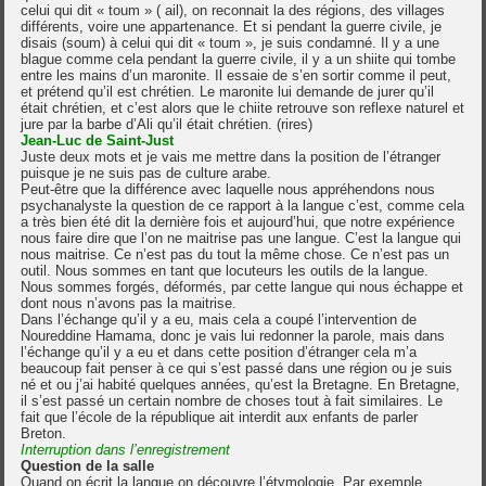
celui qui dit « toum » ( ail), on reconnait la des régions, des villages
différents, voire une appartenance. Et si pendant la guerre civile, je
disais (soum) à celui qui dit « toum », je suis condamné. Il y a une
blague comme cela pendant la guerre civile, il y a un shiite qui tombe
entre les mains d’un maronite. Il essaie de s’en sortir comme il peut,
et prétend qu’il est chrétien. Le maronite lui demande de jurer qu’il
était chrétien, et c’est alors que le chiite retrouve son reflexe naturel et
jure par la barbe d’Ali qu’il était chrétien. (rires)
Jean-Luc de Saint-Just
Juste deux mots et je vais me mettre dans la position de l’étranger
puisque je ne suis pas de culture arabe.
Peut-être que la différence avec laquelle nous appréhendons nous
psychanalyste la question de ce rapport à la langue c’est, comme cela
a très bien été dit la dernière fois et aujourd’hui, que notre expérience
nous faire dire que l’on ne maitrise pas une langue. C’est la langue qui
nous maitrise. Ce n’est pas du tout la même chose. Ce n’est pas un
outil. Nous sommes en tant que locuteurs les outils de la langue.
Nous sommes forgés, déformés, par cette langue qui nous échappe et
dont nous n’avons pas la maitrise.
Dans l’échange qu’il y a eu, mais cela a coupé l’intervention de
Noureddine Hamama, donc je vais lui redonner la parole, mais dans
l’échange qu’il y a eu et dans cette position d’étranger cela m’a
beaucoup fait penser à ce qui s’est passé dans une région ou je suis
né et ou j’ai habité quelques années, qu’est la Bretagne. En Bretagne,
il s’est passé un certain nombre de choses tout à fait similaires. Le
fait que l’école de la république ait interdit aux enfants de parler
Breton.
Interruption dans l’enregistrement
Question de la salle
Quand on écrit la langue on découvre l’étymologie. Par exemple