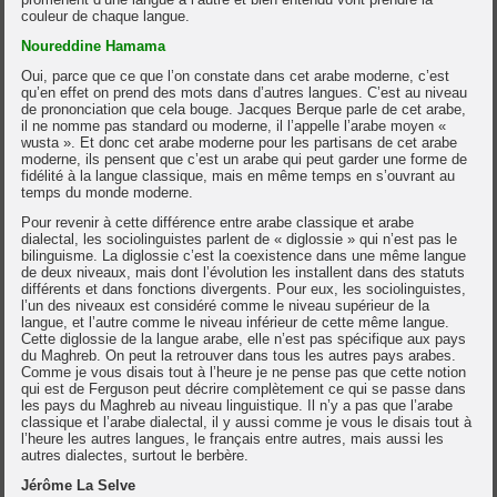
couleur de chaque langue.
Noureddine Hamama
Oui, parce que ce que l’on constate dans cet arabe moderne, c’est
qu’en effet on prend des mots dans d’autres langues. C’est au niveau
de prononciation que cela bouge. Jacques Berque parle de cet arabe,
il ne nomme pas standard ou moderne, il l’appelle l’arabe moyen «
wusta ». Et donc cet arabe moderne pour les partisans de cet arabe
moderne, ils pensent que c’est un arabe qui peut garder une forme de
fidélité à la langue classique, mais en même temps en s’ouvrant au
temps du monde moderne.
Pour revenir à cette différence entre arabe classique et arabe
dialectal, les sociolinguistes parlent de « diglossie » qui n’est pas le
bilinguisme. La diglossie c’est la coexistence dans une même langue
de deux niveaux, mais dont l’évolution les installent dans des statuts
différents et dans fonctions divergents. Pour eux, les sociolinguistes,
l’un des niveaux est considéré comme le niveau supérieur de la
langue, et l’autre comme le niveau inférieur de cette même langue.
Cette diglossie de la langue arabe, elle n’est pas spécifique aux pays
du Maghreb. On peut la retrouver dans tous les autres pays arabes.
Comme je vous disais tout à l’heure je ne pense pas que cette notion
qui est de Ferguson peut décrire complètement ce qui se passe dans
les pays du Maghreb au niveau linguistique. Il n’y a pas que l’arabe
classique et l’arabe dialectal, il y aussi comme je vous le disais tout à
l’heure les autres langues, le français entre autres, mais aussi les
autres dialectes, surtout le berbère.
Jérôme La Selve