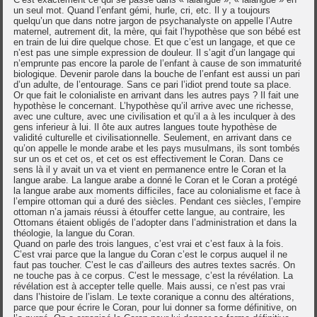
un seul mot. Quand l’enfant gémi, hurle, cri, etc. Il y a toujours
quelqu’un que dans notre jargon de psychanalyste on appelle l’Autre
maternel, autrement dit, la mère, qui fait l’hypothèse que son bébé est
en train de lui dire quelque chose. Et que c’est un langage, et que ce
n’est pas une simple expression de douleur. Il s’agit d’un langage qui
n’emprunte pas encore la parole de l’enfant à cause de son immaturité
biologique. Devenir parole dans la bouche de l’enfant est aussi un pari
d’un adulte, de l’entourage. Sans ce pari l’idiot prend toute sa place.
Or que fait le colonialiste en arrivant dans les autres pays ? Il fait une
hypothèse le concernant. L’hypothèse qu’il arrive avec une richesse,
avec une culture, avec une civilisation et qu’il a à les inculquer à des
gens inferieur à lui. Il ôte aux autres langues toute hypothèse de
validité culturelle et civilisationnelle. Seulement, en arrivant dans ce
qu’on appelle le monde arabe et les pays musulmans, ils sont tombés
sur un os et cet os, et cet os est effectivement le Coran. Dans ce
sens là il y avait un va et vient en permanence entre le Coran et la
langue arabe. La langue arabe a donné le Coran et le Coran a protégé
la langue arabe aux moments difficiles, face au colonialisme et face à
l’empire ottoman qui a duré des siècles. Pendant ces siècles, l’empire
ottoman n’a jamais réussi à étouffer cette langue, au contraire, les
Ottomans étaient obligés de l’adopter dans l’administration et dans la
théologie, la langue du Coran.
Quand on parle des trois langues, c’est vrai et c’est faux à la fois.
C’est vrai parce que la langue du Coran c’est le corpus auquel il ne
faut pas toucher. C’est le cas d’ailleurs des autres textes sacrés. On
ne touche pas à ce corpus. C’est le message, c’est la révélation. La
révélation est à accepter telle quelle. Mais aussi, ce n’est pas vrai
dans l’histoire de l’islam. Le texte coranique a connu des altérations,
parce que pour écrire le Coran, pour lui donner sa forme définitive, on