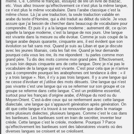
même. C’e. Comme le français, essayez de lire un livre de Balzac,
etc. Vous allez trouver qu’effectivement ce n’est plus la même langue,
ce n’est plus le même vocabulaire. Dans l’arabe classique c’est la
même chose. Là j’ai une traduction, la seule traduction valable en
arabe du texte d’Homère, qui a été traduit au début du siècle. Je vous
assure que j’ai besoin de chercher dans beaucoup de vocabulaire pour
comprendre. Et puis il y a la langue moderne ; autrement dit, ce qu’on
appelle la langue moderne, c’est la langue de nos jours. Une langue
est vivante dans la mesure ou elle évolue. Comme je suis coupé de la
langue arabe depuis quarante, cinquante ans, il est évident que son
évolution se fait sans moi. Quand je suis au Liban et que je discute
avec les jeunes libanais, cela les fait rire. Quand je leur demande
pourquoi cela vous les rire, ils me répondent : tu parles comme mon
grand père. Tu dis des mots comme mon grand père. Effectivement,
je suis loin depuis cinquante ans de cette langue. Donc je n’ai pas le
vocabulaire de la langue qui est vivante. C’est pour cela que je n’arrive
pas à comprendre pourquoi les arabophones ont tendance à dire : « il
y a trois langue ». Non, il n’y a pas trois langues. Il y a une langue qui
ne cesse d’évoluer et j’utilise des mots désuets. Une langue qui n’est
pas vivante c’est une langue qui va se refermer sur son groupe et ce
groupe se referme dans cette langue. C’est un problème essentiel,
surtout pour les français d’origine arabe, d’Afrique du nord ou du
Moyen-Orient. C’est-à-dire ceux qui se renferment avec cette langue
dialectale, une langue qui s’appauvrit génération après génération. On
dit que cette langue n’a trouvé à se renouveler que dans le mariage
entre plusieurs dialectes, plusieurs langues. Comme c’est le cas dans
les banlieues. Les banlieues sont en train de secréter, inventer leur
créole. Cette langue c’est le créole, moderne. Pourquoi ? Parce
qu’effectivement les banlieues sont des laboratoires vivants où des
diverses langues se croisent et se créolisent.