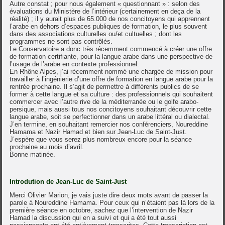
Autre constat ; pour nous également « questionnant » : selon des
évaluations du Ministère de l’intérieur (certainement en deça de la
réalité) ; il y aurait plus de 65.000 de nos concitoyens qui apprennent
l’arabe en dehors d’espaces publiques de formation, le plus souvent
dans des associations culturelles ou/et cultuelles ; dont les
programmes ne sont pas contrôlés.
Le Conservatoire a donc très récemment commencé à créer une offre
de formation certifiante, pour la langue arabe dans une perspective de
l’usage de l’arabe en contexte professionnel.
En Rhône Alpes, j’ai récemment nommé une chargée de mission pour
travailler à l’ingénierie d’une offre de formation en langue arabe pour la
rentrée prochaine. Il s’agit de permettre à différents publics de se
former à cette langue et sa culture : des professionnels qui souhaitent
commercer avec l’autre rive de la méditerranée ou le golfe arabo-
persique, mais aussi tous nos concitoyens souhaitant découvrir cette
langue arabe, soit se perfectionner dans un arabe littéral ou dialectal.
J’en termine, en souhaitant remercier nos conférenciers, Noureddine
Hamama et Nazir Hamad et bien sur Jean-Luc de Saint-Just.
J’espère que vous serez plus nombreux encore pour la séance
prochaine au mois d’avril.
Bonne matinée.
Introdution de Jean-Luc de Saint-Just
Merci Olivier Marion, je vais juste dire deux mots avant de passer la
parole à Noureddine Hamama. Pour ceux qui n’étaient pas là lors de la
première séance en octobre, sachez que l’intervention de Nazir
Hamad la discussion qui en a suivi et qui a été tout aussi