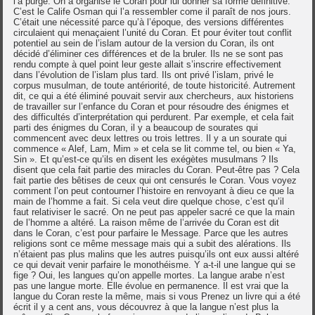
l’a purgé. On a organisé le Coran pour lui donner sa forme définitive.
C’est le Calife Osman qui l’a ressembler come il paraît de nos jours.
C’était une nécessité parce qu’à l’époque, des versions différentes
circulaient qui menaçaient l’unité du Coran. Et pour éviter tout conflit
potentiel au sein de l’islam autour de la version du Coran, ils ont
décidé d’éliminer ces différences et de la bruler. Ils ne se sont pas
rendu compte à quel point leur geste allait s’inscrire effectivement
dans l’évolution de l’islam plus tard. Ils ont privé l’islam, privé le
corpus musulman, de toute antériorité, de toute historicité. Autrement
dit, ce qui a été éliminé pouvait servir aux chercheurs, aux historiens
de travailler sur l’enfance du Coran et pour résoudre des énigmes et
des difficultés d’interprétation qui perdurent. Par exemple, et cela fait
parti des énigmes du Coran, il y a beaucoup de sourates qui
commencent avec deux lettres ou trois lettres. Il y a un sourate qui
commence « Alef, Lam, Mim » et cela se lit comme tel, ou bien « Ya,
Sin ». Et qu’est-ce qu’ils en disent les exégètes musulmans ? Ils
disent que cela fait partie des miracles du Coran. Peut-être pas ? Cela
fait partie des bêtises de ceux qui ont censurés le Coran. Vous voyez
comment l’on peut contourner l’histoire en renvoyant à dieu ce que la
main de l’homme a fait. Si cela veut dire quelque chose, c’est qu’il
faut relativiser le sacré. On ne peut pas appeler sacré ce que la main
de l’homme a altéré. La raison même de l’arrivée du Coran est dit
dans le Coran, c’est pour parfaire le Message. Parce que les autres
religions sont ce même message mais qui a subit des alérations. Ils
n’étaient pas plus malins que les autres puisqu’ils ont eux aussi altéré
ce qui devait venir parfaire le monothéisme. Y a-t-il une langue qui se
fige ? Oui, les langues qu’on appelle mortes. La langue arabe n’est
pas une langue morte. Elle évolue en permanence. Il est vrai que la
langue du Coran reste la même, mais si vous Prenez un livre qui a été
écrit il y a cent ans, vous découvrez à que la langue n’est plus la