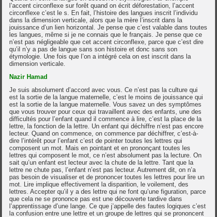
l’accent circonflexe sur forêt quand on écrit déforestation, l’accent
circonflexe c’est le s. En fait, l’histoire des langues inscrit l’individu
dans la dimension verticale, alors que la mère l’inscrit dans la
jouissance d’un lien horizontal. Je pense que c’est valable dans toutes
les langues, même si je ne connais que le français. Je pense que ce
n’est pas négligeable que cet accent circonflexe, parce que c’est dire
qu’il n’y a pas de langue sans son histoire et donc sans son
étymologie. Une fois que l’on a intégré cela on est inscrit dans la
dimension verticale.
Nazir Hamad
Je suis absolument d’accord avec vous. Ce n’est pas la culture qui
est la sortie de la langue maternelle, c’est le moins de jouissance qui
est la sortie de la langue maternelle. Vous savez un des symptômes
que vous trouver pour ceux qui travaillent avec des enfants, une des
difficultés pour l’enfant quand il commence à lire, c’est la place de la
lettre, la fonction de la lettre. Un enfant qui déchiffre n’est pas encore
lecteur. Quand on commence, on commence par déchiffrer, c’est-à-
dire l’intérêt pour l’enfant c’est de pointer toutes les lettres qui
composent un mot. Mais en pointant et en prononçant toutes les
lettres qui composent le mot, ce n’est absolument pas la lecture. On
sait qu’un enfant est lecteur avec la chute de la lettre. Tant que la
lettre ne chute pas, l’enfant n’est pas lecteur. Autrement dit, on n’a
pas besoin de visualiser et de prononcer toutes les lettres pour lire un
mot. Lire implique effectivement la disparition, le voilement, des
lettres. Accepter qu’il y a des lettre qui ne font qu’une figuration, parce
que cela ne se prononce pas est une découverte tardive dans
l’apprentissage d’une lange. Ce que j’appelle des fautes logiques c’est
la confusion entre une lettre et un groupe de lettres qui se prononcent