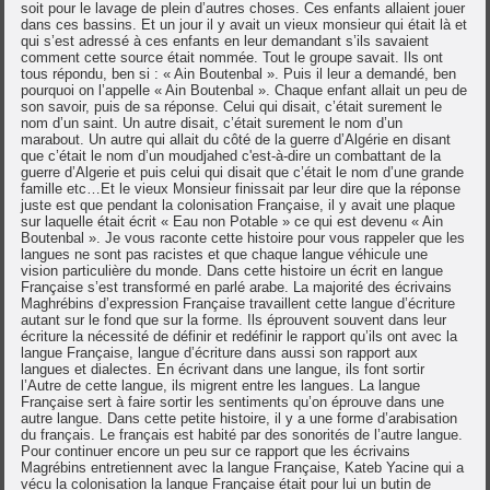
soit pour le lavage de plein d’autres choses. Ces enfants allaient jouer
dans ces bassins. Et un jour il y avait un vieux monsieur qui était là et
qui s’est adressé à ces enfants en leur demandant s’ils savaient
comment cette source était nommée. Tout le groupe savait. Ils ont
tous répondu, ben si : « Ain Boutenbal ». Puis il leur a demandé, ben
pourquoi on l’appelle « Ain Boutenbal ». Chaque enfant allait un peu de
son savoir, puis de sa réponse. Celui qui disait, c’était surement le
nom d’un saint. Un autre disait, c’était surement le nom d’un
marabout. Un autre qui allait du côté de la guerre d’Algérie en disant
que c’était le nom d’un moudjahed c'est-à-dire un combattant de la
guerre d’Algerie et puis celui qui disait que c’était le nom d’une grande
famille etc…Et le vieux Monsieur finissait par leur dire que la réponse
juste est que pendant la colonisation Française, il y avait une plaque
sur laquelle était écrit « Eau non Potable » ce qui est devenu « Ain
Boutenbal ». Je vous raconte cette histoire pour vous rappeler que les
langues ne sont pas racistes et que chaque langue véhicule une
vision particulière du monde. Dans cette histoire un écrit en langue
Française s’est transformé en parlé arabe. La majorité des écrivains
Maghrébins d’expression Française travaillent cette langue d’écriture
autant sur le fond que sur la forme. Ils éprouvent souvent dans leur
écriture la nécessité de définir et redéfinir le rapport qu’ils ont avec la
langue Française, langue d’écriture dans aussi son rapport aux
langues et dialectes. En écrivant dans une langue, ils font sortir
l’Autre de cette langue, ils migrent entre les langues. La langue
Française sert à faire sortir les sentiments qu’on éprouve dans une
autre langue. Dans cette petite histoire, il y a une forme d’arabisation
du français. Le français est habité par des sonorités de l’autre langue.
Pour continuer encore un peu sur ce rapport que les écrivains
Magrébins entretiennent avec la langue Française, Kateb Yacine qui a
vécu la colonisation la langue Française était pour lui un butin de