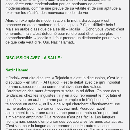
considérée cette modernisation par les partisans de cette
modernisation, comme une preuve de sa vitalité et de son aptitude à
exprimer les réalités des nouveaux modes de vie.
Alors un exemple de modernisation, le mot « dialectique » est
prononcé en arabe moderne « dialectiquia » ? C’est difficile hein !
Mais en arabe classique cela se dit « jadalia ». Donc vous voyez c’est
emprunté, mais c’est détourné pour rendre peut-être l’arabe plus
compréhensible. « jadalia » il faut prendre un dictionnaire pour savoir
ce que cela veut dire. Oui, Nazir Hamad…
DISCUSSION AVEC LA SALLE :
Nazir Hamad
« Jadal» veut dire discuter. « Tajadala » c’est la discussion, c’est la «
disputatio » en latin. « Al tajadol » est le débat avec ce qu’il introduit
comme raidissement ou comme relativisation des valeurs.
L’arabisation des mots étrangers suscite un tel débat. On note deux
tendances chez les linguistes : il y en a qui reprennent le mot latin et
qui l’écrivent en arabe comme par exemple « le téléphone s’écrit
téléphone en arabe », et il y a ceux qui cherchent effectivement une
racine arabe pour inventer un nouveau mot. Pourquoi faut-il
absolument trouver une racine arabe pour des mots qu’on peut tout
simplement emprunter ? La réponse n’est pas facile. Les langues
n’ont jamais cessé d’emprunter des vocabulaires les unes aux autres.
C’est vrai pour la langue arabe comme pour les autres langues.