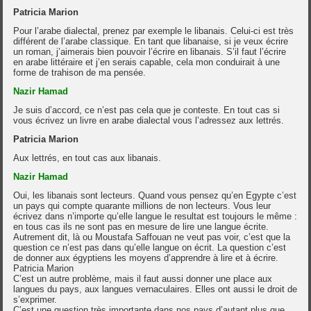
Patricia Marion
Pour l’arabe dialectal, prenez par exemple le libanais. Celui-ci est très
différent de l’arabe classique. En tant que libanaise, si je veux écrire
un roman, j’aimerais bien pouvoir l’écrire en libanais. S’il faut l’écrire
en arabe littéraire et j’en serais capable, cela mon conduirait à une
forme de trahison de ma pensée.
Nazir Hamad
Je suis d’accord, ce n’est pas cela que je conteste. En tout cas si
vous écrivez un livre en arabe dialectal vous l’adressez aux lettrés.
Patricia Marion
Aux lettrés, en tout cas aux libanais.
Nazir Hamad
Oui, les libanais sont lecteurs. Quand vous pensez qu’en Egypte c’est
un pays qui compte quarante millions de non lecteurs. Vous leur
écrivez dans n’importe qu’elle langue le resultat est toujours le même :
en tous cas ils ne sont pas en mesure de lire une langue écrite.
Autrement dit, là ou Moustafa Saffouan ne veut pas voir, c’est que la
question ce n’est pas dans qu’elle langue on écrit. La question c’est
de donner aux égyptiens les moyens d’apprendre à lire et à écrire.
Patricia Marion
C’est un autre problème, mais il faut aussi donner une place aux
langues du pays, aux langues vernaculaires. Elles ont aussi le droit de
s’exprimer.
C’est une question très importante dans nos pays d’autant plus que