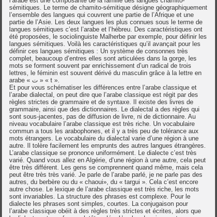
l’arabe est une composante de la famille des langues chamito-
sémitiques. Le terme de chamito-sémitique désigne géographiquement
l’ensemble des langues qui couvrent une partie de l’Afrique et une
partie de l’Asie. Les deux langues les plus connues sous le terme de
langues sémitiques c’est l’arabe et l’hébreu. Des caractéristiques ont
été proposées, le sociolinguiste Malherbe par exemple, pour définir les
langues sémitiques. Voilà les caractéristiques qu’il avançait pour les
définir ces langues sémitiques : Un système de consonnes très
complet, beaucoup d’entres elles sont articulées dans la gorge, les
mots se forment souvent par enrichissement d’un radical de trois
lettres, le féminin est souvent dérivé du masculin grâce à la lettre en
arabe « ت » « t ».
Et pour vous schématiser les différences entre l’arabe classique et
l’arabe dialectal, on peut dire que l’arabe classique est régit par des
règles strictes de grammaire et de syntaxe. Il existe des livres de
grammaire, ainsi que des dictionnaires. Le dialectal a des règles qui
sont sous-jacentes, pas de diffusion de livre, ni de dictionnaire. Au
niveau vocabulaire l’arabe classique est très riche. Un vocabulaire
commun a tous les arabophones, et il y a très peu de tolérance aux
mots étrangers. Le vocabulaire du dialectal varie d’une région à une
autre. Il tolère facilement les emprunts des autres langues étrangères.
L’arabe classique se prononce uniformément. Le dialecte c’est très
varié. Quand vous allez en Algérie, d’une région à une autre, cela peut
être très différent. Les gens se comprennent quand même, mais cela
peut être très très varié. Je parle de l’arabe parlé, je ne parle pas des
autres, du berbère ou du « chaoui», du « targui ». Cela c’est encore
autre chose. Le lexique de l’arabe classique est très riche, les mots
sont invariables. La structure des phrases est complexe. Pour le
dialecte les phrases sont simples, courtes. La conjugaison pour
l’arabe classique obéit à des règles très strictes et écrites, alors que