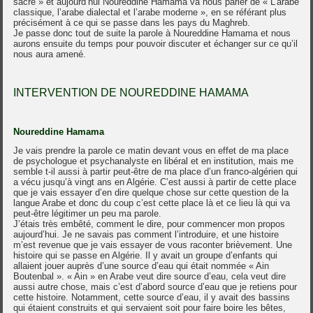
sacré » et aujourd’hui Noureddine Hamama va nous parler de « L’arabe
classique, l’arabe dialectal et l’arabe moderne », en se référant plus
précisément à ce qui se passe dans les pays du Maghreb.
Je passe donc tout de suite la parole à Noureddine Hamama et nous
aurons ensuite du temps pour pouvoir discuter et échanger sur ce qu’il
nous aura amené.
INTERVENTION DE NOUREDDINE HAMAMA
Noureddine Hamama
Je vais prendre la parole ce matin devant vous en effet de ma place
de psychologue et psychanalyste en libéral et en institution, mais me
semble t-il aussi à partir peut-être de ma place d’un franco-algérien qui
a vécu jusqu’à vingt ans en Algérie. C’est aussi à partir de cette place
que je vais essayer d’en dire quelque chose sur cette question de la
langue Arabe et donc du coup c’est cette place là et ce lieu là qui va
peut-être légitimer un peu ma parole.
J’étais très embêté, comment le dire, pour commencer mon propos
aujourd’hui. Je ne savais pas comment l’introduire, et une histoire
m’est revenue que je vais essayer de vous raconter brièvement. Une
histoire qui se passe en Algérie. Il y avait un groupe d’enfants qui
allaient jouer auprès d’une source d’eau qui était nommée « Ain
Boutenbal ». « Ain » en Arabe veut dire source d’eau, cela veut dire
aussi autre chose, mais c’est d’abord source d’eau que je retiens pour
cette histoire. Notamment, cette source d’eau, il y avait des bassins
qui étaient construits et qui servaient soit pour faire boire les bêtes,