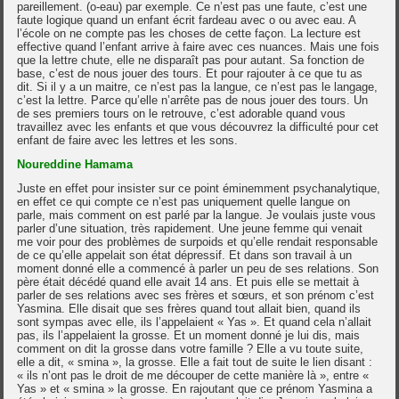
pareillement. (o-eau) par exemple. Ce n’est pas une faute, c’est une
faute logique quand un enfant écrit fardeau avec o ou avec eau. A
l’école on ne compte pas les choses de cette façon. La lecture est
effective quand l’enfant arrive à faire avec ces nuances. Mais une fois
que la lettre chute, elle ne disparaît pas pour autant. Sa fonction de
base, c’est de nous jouer des tours. Et pour rajouter à ce que tu as
dit. Si il y a un maitre, ce n’est pas la langue, ce n’est pas le langage,
c’est la lettre. Parce qu’elle n’arrête pas de nous jouer des tours. Un
de ses premiers tours on le retrouve, c’est adorable quand vous
travaillez avec les enfants et que vous découvrez la difficulté pour cet
enfant de faire avec les lettres et les sons.
Noureddine Hamama
Juste en effet pour insister sur ce point éminemment psychanalytique,
en effet ce qui compte ce n’est pas uniquement quelle langue on
parle, mais comment on est parlé par la langue. Je voulais juste vous
parler d’une situation, très rapidement. Une jeune femme qui venait
me voir pour des problèmes de surpoids et qu’elle rendait responsable
de ce qu’elle appelait son état dépressif. Et dans son travail à un
moment donné elle a commencé à parler un peu de ses relations. Son
père était décédé quand elle avait 14 ans. Et puis elle se mettait à
parler de ses relations avec ses frères et sœurs, et son prénom c’est
Yasmina. Elle disait que ses frères quand tout allait bien, quand ils
sont sympas avec elle, ils l’appelaient « Yas ». Et quand cela n’allait
pas, ils l’appelaient la grosse. Et un moment donné je lui dis, mais
comment on dit la grosse dans votre famille ? Elle a vu toute suite,
elle a dit, « smina », la grosse. Elle a fait tout de suite le lien disant :
« ils n’ont pas le droit de me découper de cette manière là », entre «
Yas » et « smina » la grosse. En rajoutant que ce prénom Yasmina a