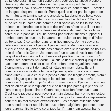
sa langue aussi. Il faut un support écrit pour que la langue prospère.
Beaucoup de langues orales qui n’ont pas le support d’écrit, sont
condamnées. Vous savez combien de langues sont mortes. Combien
de langues risquent de mourir. Parce qu’elles n’ont pas le support de
l’écrit. Juste je termine par une anecdote. La planche de bois, vous
savez pourquoi on écrit le Coran sur une planche de bois ? Parce
qu’on les brule, parce que comme c’est sacré on ne les laisse pas
trainer. Les planches de bois que des enfants africains utilisent pour
apprendre le Coran sont brulées quand elle s’abiment. On les brule
parce que la parle de Dieu ne devrait pas trainer sur des support qui
tombent dans les rues ou la nature. Les bruler est une façon d’éviter
au texte sacré de tomber dans un milieu impure. Je me souviens,
j’étais en vacances à Djenné. Djenné c’est la Mecque africaine en
quelque sorte. Il y avait tous ces enfants avec leur planche de bois en
train de réciter le Coran. Je demande à un enfant de venir me réciter
ce qu’il était en train de lire. Il ne savait pas lire. J’ai découvert qu’il
récitait ses sourates par cœur. J’ai pris le risque d’aider quelques uns
dans leur lecture, et c’est alors, Ces enfants me regardaient avec
étonnement et m’ont demandé si j’étais un imam blanc. Ils ont
commencé à courir dans la rue à Djenné répétant : « il y a un imam
blanc (rires). » Voilà ce que je pensais être une blague d’enfant, n’était
pas si blague que cela, puisque les adultes sont sortis et m’ont
demandé de présider la prière dans la mosquée de Djenné. J’avais un
mal de chien de leur expliquer que ce n’est pas parce que je sais lire
l’arabe et que je sais lire le Coran que je suis forcément un imam.
C’est ça le raccourci pour revenir à « ain aboutanbal » entre un lecteur
et un « tanbal ». Tu vois Noureddine pourquoi ton anecdote représente
pour moi un mot d’esprit extraordinaire. Les enfants africains dans
mon anecdote sont semblables aux enfants algériens, pour eux, pour
leurs parents, lire le texte coranique fait l’imam « ain aboutanbal »,