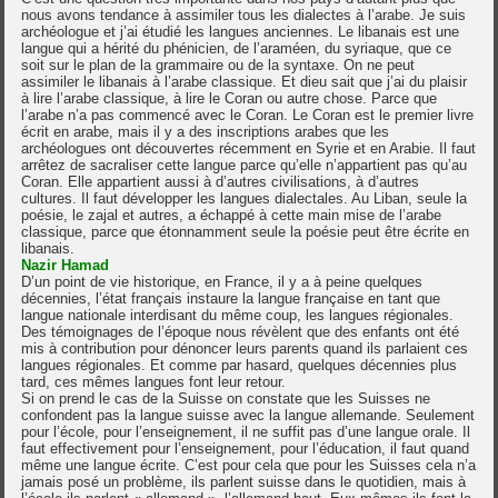
nous avons tendance à assimiler tous les dialectes à l’arabe. Je suis
archéologue et j’ai étudié les langues anciennes. Le libanais est une
langue qui a hérité du phénicien, de l’araméen, du syriaque, que ce
soit sur le plan de la grammaire ou de la syntaxe. On ne peut
assimiler le libanais à l’arabe classique. Et dieu sait que j’ai du plaisir
à lire l’arabe classique, à lire le Coran ou autre chose. Parce que
l’arabe n’a pas commencé avec le Coran. Le Coran est le premier livre
écrit en arabe, mais il y a des inscriptions arabes que les
archéologues ont découvertes récemment en Syrie et en Arabie. Il faut
arrêtez de sacraliser cette langue parce qu’elle n’appartient pas qu’au
Coran. Elle appartient aussi à d’autres civilisations, à d’autres
cultures. Il faut développer les langues dialectales. Au Liban, seule la
poésie, le zajal et autres, a échappé à cette main mise de l’arabe
classique, parce que étonnamment seule la poésie peut être écrite en
libanais.
Nazir Hamad
D’un point de vie historique, en France, il y a à peine quelques
décennies, l’état français instaure la langue française en tant que
langue nationale interdisant du même coup, les langues régionales.
Des témoignages de l’époque nous révèlent que des enfants ont été
mis à contribution pour dénoncer leurs parents quand ils parlaient ces
langues régionales. Et comme par hasard, quelques décennies plus
tard, ces mêmes langues font leur retour.
Si on prend le cas de la Suisse on constate que les Suisses ne
confondent pas la langue suisse avec la langue allemande. Seulement
pour l’école, pour l’enseignement, il ne suffit pas d’une langue orale. Il
faut effectivement pour l’enseignement, pour l’éducation, il faut quand
même une langue écrite. C’est pour cela que pour les Suisses cela n’a
jamais posé un problème, ils parlent suisse dans le quotidien, mais à