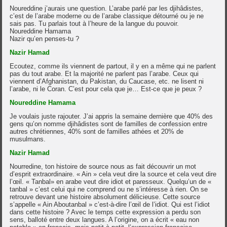
Noureddine j’aurais une question. L’arabe parlé par les djihâdistes,
c’est de l’arabe moderne ou de l’arabe classique détourné ou je ne
sais pas. Tu parlais tout à l’heure de la langue du pouvoir.
Noureddine Hamama
Nazir qu’en penses-tu ?
Nazir Hamad
Ecoutez, comme ils viennent de partout, il y en a même qui ne parlent
pas du tout arabe. Et la majorité ne parlent pas l’arabe. Ceux qui
viennent d’Afghanistan, du Pakistan, du Caucase, etc. ne lisent ni
l’arabe, ni le Coran. C’est pour cela que je… Est-ce que je peux ?
Noureddine Hamama
Je voulais juste rajouter. J’ai appris la semaine dernière que 40% des
gens qu’on nomme djihâdistes sont de familles de confession entre
autres chrétiennes, 40% sont de familles athées et 20% de
musulmans.
Nazir Hamad
Nourredine, ton histoire de source nous as fait découvrir un mot
d’esprit extraordinaire. « Ain » cela veut dire la source et cela veut dire
l’œil. « Tanbal» en arabe veut dire idiot et paresseux. Quelqu’un de «
tanbal » c’est celui qui ne comprend ou ne s’intéresse à rien. On se
retrouve devant une histoire absolument délicieuse. Cette source
s’appelle « Ain Aboutanbal » c’est-à-dire l’œil de l’idiot. Qui est l’idiot
dans cette histoire ? Avec le temps cette expression a perdu son
sens, balloté entre deux langues. A l’origine, on a écrit « eau non