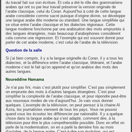
du travail fait sur son écriture. Et cela a été le rôle des grammairiens
arabes qui ont su par leur travail préserver la version originale de
l’arabe classique, celui du Coran. Aujourd’hui à coté de cette langue
arabe considérée comme sacré puisque d’origine divine, se développe
une langue arabe dite moderne ou standard. Une langue simplifiée qui
se situe entre l’arabe classique et les dialectes régionaux. Cette
langue moderne fonctionne par une arabisation des mots empruntés à
des langues étrangères, mais beaucoup d’arabophones considèrent
cela comme une régression. Et l’exemple qui est souvent donné pour
parler de cet arabe moderne, c’est celui de l’arabe de la télévision.
Question de la salle
Si j’ai bien compris, il y a la langue originelle du Coran, il y a tous les
dialectes, et la différence entre l’arabe classique, littéraire, et l’arabe
moderne c’est le fait qu’on apprend et qu’on arabise des mots des
autres langues.
Noureddine Hamama
Je n’ai pas fini, mais c’est plutôt pour simplifier. C’est pas simplement
on emprunte des mots à d’autres langues étrangères. C’est pour
simplifier la complexité de l’arabe classique, et pour répondre peut-être
aux nouveaux modes de vie d’aujourd’hui. Je vais vous donner
quelques. L’exemple de la télévision, on peut pensez à la chaine Al
Azira, les journalistes viennent de tous les pays. Vous ne pouvez
quand vous les écoutez les différencier par nationalité. Il y a quelque
chose dans la langue arabe qui s’est adapté, comment dire, à la
télévision pour être le plus compréhensible possible. Donc en effet on
parle de la modernisation, on en a parlé la dernière fois au mois
d’octobre, de la langue arabe. C’est-à-dire son évolution, qui est