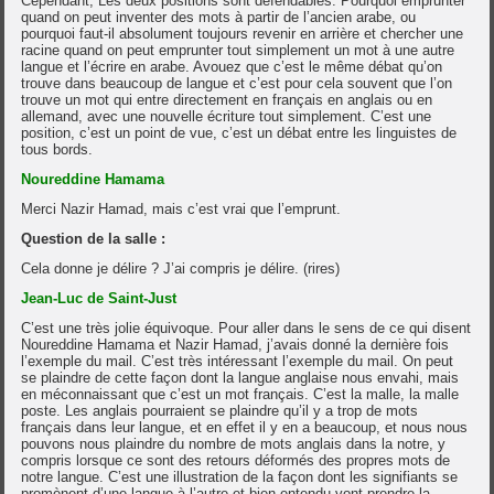
Cependant, Les deux positions sont défendables. Pourquoi emprunter
quand on peut inventer des mots à partir de l’ancien arabe, ou
pourquoi faut-il absolument toujours revenir en arrière et chercher une
racine quand on peut emprunter tout simplement un mot à une autre
langue et l’écrire en arabe. Avouez que c’est le même débat qu’on
trouve dans beaucoup de langue et c’est pour cela souvent que l’on
trouve un mot qui entre directement en français en anglais ou en
allemand, avec une nouvelle écriture tout simplement. C’est une
position, c’est un point de vue, c’est un débat entre les linguistes de
tous bords.
Noureddine Hamama
Merci Nazir Hamad, mais c’est vrai que l’emprunt.
Question de la salle :
Cela donne je délire ? J’ai compris je délire. (rires)
Jean-Luc de Saint-Just
C’est une très jolie équivoque. Pour aller dans le sens de ce qui disent
Noureddine Hamama et Nazir Hamad, j’avais donné la dernière fois
l’exemple du mail. C’est très intéressant l’exemple du mail. On peut
se plaindre de cette façon dont la langue anglaise nous envahi, mais
en méconnaissant que c’est un mot français. C’est la malle, la malle
poste. Les anglais pourraient se plaindre qu’il y a trop de mots
français dans leur langue, et en effet il y en a beaucoup, et nous nous
pouvons nous plaindre du nombre de mots anglais dans la notre, y
compris lorsque ce sont des retours déformés des propres mots de
notre langue. C’est une illustration de la façon dont les signifiants se
promènent d’une langue à l’autre et bien entendu vont prendre la