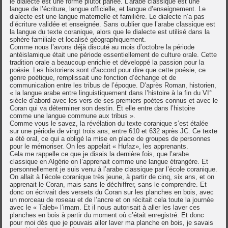
le dialecte est une forme plutôt parlée. L’arabe classique est une
langue de l’écriture, langue officielle, et langue d’enseignement. Le
dialecte est une langue maternelle et familière. Le dialecte n’a pas
d’écriture validée et enseignée. Sans oublier que l’arabe classique est
la langue du texte coranique, alors que le dialecte est utilisé dans la
sphère familiale et localisé géographiquement.
Comme nous l’avons déjà discuté au mois d’octobre la période
antéislamique était une période essentiellement de culture orale. Cette
tradition orale a beaucoup enrichie et développé la passion pour la
poésie. Les historiens sont d’accord pour dire que cette poésie, ce
genre poétique, remplissait une fonction d’échange et de
communication entre les tribus de l’époque. D’après Roman, historien,
« la langue arabe entre linguistiquement dans l’histoire à la fin du VI°
siècle d’abord avec les vers de ses premiers poètes connus et avec le
Coran qui va déterminer son destin. Et elle entre dans l’histoire
comme une langue commune aux tribus ».
Comme vous le savez, la révélation du texte coranique s’est étalée
sur une période de vingt trois ans, entre 610 et 632 après JC. Ce texte
a été oral, ce qui a obligé la mise en place de groupes de personnes
pour le mémoriser. On les appelait « Hufaz», les apprenants.
Cela me rappelle ce que je disais la dernière fois, que l’arabe
classique en Algérie on l’apprenait comme une langue étrangère. Et
personnellement je suis venu à l’arabe classique par l’école coranique.
On allait à l’école coranique très jeune, à partir de cinq, six ans, et on
apprenait le Coran, mais sans le déchiffrer, sans le comprendre. Et
donc on écrivait des versets du Coran sur les planches en bois, avec
un morceau de roseau et de l’ancre et on récitait cela toute la journée
avec le « Taleb» l’imam. Et il nous autorisait à aller les laver ces
planches en bois à partir du moment où c’était enregistré. Et donc
pour moi dès que je pouvais aller laver ma planche en bois, je savais