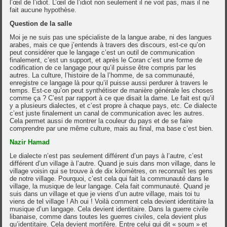
l’œil de l’idiot. L’œil de l’idiot non seulement il ne voit pas, mais il ne
fait aucune hypothèse.
Question de la salle
Moi je ne suis pas une spécialiste de la langue arabe, ni des langues
arabes, mais ce que j’entends à travers des discours, est-ce qu’on
peut considérer que le langage c’est un outil de communication
finalement, c’est un support, et après le Coran c’est une forme de
codification de ce langage pour qu’il puisse être compris par les
autres. La culture, l’histoire de la l’homme, de sa communauté,
enregistre ce langage là pour qu’il puisse aussi perdurer à travers le
temps. Est-ce qu’on peut synthétiser de manière générale les choses
comme ça ? C’est par rapport à ce que disait la dame. Le fait est qu’il
y a plusieurs dialectes, et c’est propre à chaque pays, etc. Ce dialecte
c’est juste finalement un canal de communication avec les autres.
Cela permet aussi de montrer la couleur du pays et de se faire
comprendre par une même culture, mais au final, ma base c’est bien.
Nazir Hamad
Le dialecte n’est pas seulement différent d’un pays à l’autre, c’est
différent d’un village à l’autre. Quand je suis dans mon village, dans le
village voisin qui se trouve à de dix kilomètres, on reconnaît les gens
de notre village. Pourquoi, c’est cela qui fait la communauté dans le
village, la musique de leur langage. Cela fait communauté. Quand je
suis dans un village et que je viens d’un autre village, mais toi tu
viens de tel village ! Ah oui ! Voilà comment cela devient identitaire la
musique d’un langage. Cela devient identitaire. Dans la guerre civile
libanaise, comme dans toutes les guerres civiles, cela devient plus
qu’identitaire. Cela devient mortifère. Entre celui qui dit « soum » et