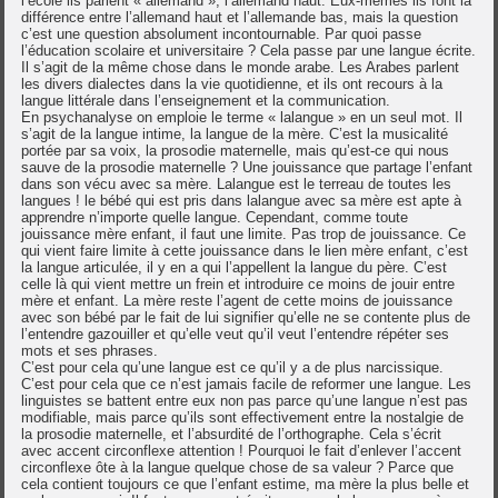
l’école ils parlent « allemand », l’allemand haut. Eux-mêmes ils font la
différence entre l’allemand haut et l’allemande bas, mais la question
c’est une question absolument incontournable. Par quoi passe
l’éducation scolaire et universitaire ? Cela passe par une langue écrite.
Il s’agit de la même chose dans le monde arabe. Les Arabes parlent
les divers dialectes dans la vie quotidienne, et ils ont recours à la
langue littérale dans l’enseignement et la communication.
En psychanalyse on emploie le terme « lalangue » en un seul mot. Il
s’agit de la langue intime, la langue de la mère. C’est la musicalité
portée par sa voix, la prosodie maternelle, mais qu’est-ce qui nous
sauve de la prosodie maternelle ? Une jouissance que partage l’enfant
dans son vécu avec sa mère. Lalangue est le terreau de toutes les
langues ! le bébé qui est pris dans lalangue avec sa mère est apte à
apprendre n’importe quelle langue. Cependant, comme toute
jouissance mère enfant, il faut une limite. Pas trop de jouissance. Ce
qui vient faire limite à cette jouissance dans le lien mère enfant, c’est
la langue articulée, il y en a qui l’appellent la langue du père. C’est
celle là qui vient mettre un frein et introduire ce moins de jouir entre
mère et enfant. La mère reste l’agent de cette moins de jouissance
avec son bébé par le fait de lui signifier qu’elle ne se contente plus de
l’entendre gazouiller et qu’elle veut qu’il veut l’entendre répéter ses
mots et ses phrases.
C’est pour cela qu’une langue est ce qu’il y a de plus narcissique.
C’est pour cela que ce n’est jamais facile de reformer une langue. Les
linguistes se battent entre eux non pas parce qu’une langue n’est pas
modifiable, mais parce qu’ils sont effectivement entre la nostalgie de
la prosodie maternelle, et l’absurdité de l’orthographe. Cela s’écrit
avec accent circonflexe attention ! Pourquoi le fait d’enlever l’accent
circonflexe ôte à la langue quelque chose de sa valeur ? Parce que
cela contient toujours ce que l’enfant estime, ma mère la plus belle et