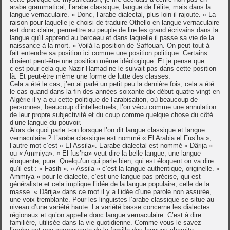
arabe grammatical, l’arabe classique, langue de l’élite, mais dans la
langue vernaculaire. » Donc, l’arabe dialectal, plus loin il rajoute. « La
raison pour laquelle je choisi de traduire Othello en langue vernaculaire
est donc claire, permettre au peuple de lire les grand écrivains dans la
langue qu’il apprend au berceau et dans laquelle il passe sa vie de la
naissance à la mort. » Voilà la position de Saffouan. On peut tout à
fait entendre sa position ici comme une position politique. Certains
diraient peut-être une position même idéologique. Et je pense que
c’est pour cela que Nazir Hamad ne le suivait pas dans cette position
là. Et peut-être même une forme de lutte des classes.
Cela a été le cas, j’en ai parlé un petit peu la dernière fois, cela a été
le cas quand dans la fin des années soixante dix début quatre vingt en
Algérie il y a eu cette politique de l’arabisation, où beaucoup de
personnes, beaucoup d’intellectuels, l’on vécu comme une annulation
de leur propre subjectivité et du coup comme quelque chose du côté
d’une langue du pouvoir.
Alors de quoi parle t-on lorsque l’on dit langue classique et langue
vernaculaire ? L’arabe classique est nommé « El Arabia el Fus’ha »,
l’autre mot c’est « El Assila». L’arabe dialectal est nommé « Dârija »
ou « Ammiya». « El fus’ha» veut dire la belle langue, une langue
éloquente, pure. Quelqu’un qui parle bien, qui est éloquent on va dire
qu’il est : « Fasih ». « Assila » c’est la langue authentique, originelle. «
Ammiya » pour le dialecte, c’est une langue pas précise, qui est
généraliste et cela implique l’idée de la langue populaire, celle de la
masse. « Dârija» dans ce mot il y a l’idée d’une parole non assurée,
une voix tremblante. Pour les linguistes l’arabe classique se situe au
niveau d’une variété haute. La variété basse concerne les dialectes
régionaux et qu’on appelle donc langue vernaculaire. C’est à dire
familière, utilisée dans la vie quotidienne. Comme vous le savez