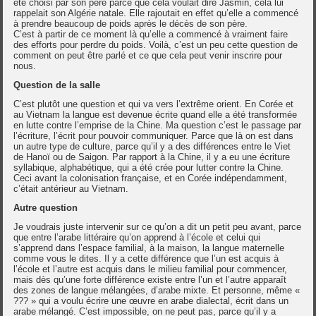
été choisi par son père parce que cela voulait dire Jasmin, cela lui
rappelait son Algérie natale. Elle rajoutait en effet qu’elle a commencé
à prendre beaucoup de poids après le décès de son père.
C’est à partir de ce moment là qu’elle a commencé à vraiment faire
des efforts pour perdre du poids. Voilà, c’est un peu cette question de
comment on peut être parlé et ce que cela peut venir inscrire pour
nous.
Question de la salle
C’est plutôt une question et qui va vers l’extrême orient. En Corée et
au Vietnam la langue est devenue écrite quand elle a été transformée
en lutte contre l’emprise de la Chine. Ma question c’est le passage par
l’écriture, l’écrit pour pouvoir communiquer. Parce que là on est dans
un autre type de culture, parce qu’il y a des différences entre le Viet
de Hanoï ou de Saigon. Par rapport à la Chine, il y a eu une écriture
syllabique, alphabétique, qui a été crée pour lutter contre la Chine.
Ceci avant la colonisation française, et en Corée indépendamment,
c’était antérieur au Vietnam.
Autre question
Je voudrais juste intervenir sur ce qu’on a dit un petit peu avant, parce
que entre l’arabe littéraire qu’on apprend à l’école et celui qui
s’apprend dans l’espace familial, à la maison, la langue maternelle
comme vous le dites. Il y a cette différence que l’un est acquis à
l’école et l’autre est acquis dans le milieu familial pour commencer,
mais dès qu’une forte différence existe entre l’un et l’autre apparaît
des zones de langue mélangées, d’arabe mixte. Et personne, même «
??? » qui a voulu écrire une œuvre en arabe dialectal, écrit dans un
arabe mélangé. C’est impossible, on ne peut pas, parce qu’il y a