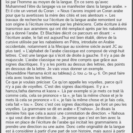
loi par l’homme au moyen de la langue. En ce sens qu’avec
Muhammed l’être du langage va se manifester dans la langue arabe. »
Et il cite un verset du Coran : « Nous t’avons inspiré un Coran arabe
pour que tu avertisses la mère des cités et ses alentours ». Les
travaux de recherche sur l’écriture de la langue arabe remontent sur
son origine à l’écriture inventée par les phéniciens. Cette écriture à été
transmise aux araméens qui ont été remplacé après par les nabatéens
qui a donné l’arabe. Et Blachàre décrit ce parcours en disant : «
l’écriture arabe, le fait est aujourd’hui est bien établi, dérive de la
cursive utilisée par les nabatéens en Pétra, introduite en Arabie
occidentale, notamment à la Mecque au sixième siècle avant JC au
plus tard. » L’alphabet de l’arabe classique est composé de vingt-huit
lettres. C’est une langue qui s’écrit de droite à gauche. Il n’y a pas de
majuscule. L’arabe classique ne peut être compris que grâce aux
signes diacritiques. Il y a les points au dessus des lettres, des points
en dessous de la lettre. Je vais vous donner un exemple.
(Noureddine Hamama écrit au tableau) تُ tou تَ ta تِ ti. On peut faire
cela avec toutes les lettres.
Ce que je voulais préciser. Ce qu’on appelle les voyelles, parce qu’il
n’y a pas de voyelles. C’est des signes diacritiques. Il y a «
hamza,fatha damma et kasra ». Là par exemple si je mets ce trait là
comme cela, cela se prononce « ta », je fais la même chose et je le
mets là cela se prononce « ti », je fais la même chose et je fais cela,
cela fait « tou ». Donc c’est ces signes diacritiques qui font un peu les
voyelles. La grammaire se dit en arabe « E’nahou». Je disais la
dernière fois que cela a aussi une connotation de direction. « Nahoua
» qui veut dire en direction de… Je pense que c’est en lien avec la
mise en place de l’écriture de l’arabe qui incitait les grammairiens à
prendre une direction ou une autre. Donc cette originalité de la langue
est à considérer à partir d’une part de son histoire, mais aussi à partir