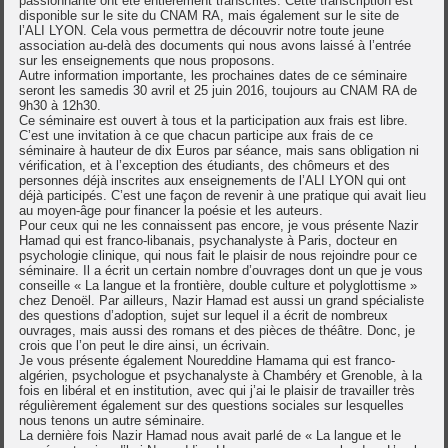
passionnante ont été entièrement transcrites. Cette transcription est
disponible sur le site du CNAM RA, mais également sur le site de
l’ALI LYON. Cela vous permettra de découvrir notre toute jeune
association au-delà des documents qui nous avons laissé à l’entrée
sur les enseignements que nous proposons.
Autre information importante, les prochaines dates de ce séminaire
seront les samedis 30 avril et 25 juin 2016, toujours au CNAM RA de
9h30 à 12h30.
Ce séminaire est ouvert à tous et la participation aux frais est libre.
C’est une invitation à ce que chacun participe aux frais de ce
séminaire à hauteur de dix Euros par séance, mais sans obligation ni
vérification, et à l’exception des étudiants, des chômeurs et des
personnes déjà inscrites aux enseignements de l’ALI LYON qui ont
déjà participés. C’est une façon de revenir à une pratique qui avait lieu
au moyen-âge pour financer la poésie et les auteurs.
Pour ceux qui ne les connaissent pas encore, je vous présente Nazir
Hamad qui est franco-libanais, psychanalyste à Paris, docteur en
psychologie clinique, qui nous fait le plaisir de nous rejoindre pour ce
séminaire. Il a écrit un certain nombre d’ouvrages dont un que je vous
conseille « La langue et la frontière, double culture et polyglottisme »
chez Denoël. Par ailleurs, Nazir Hamad est aussi un grand spécialiste
des questions d’adoption, sujet sur lequel il a écrit de nombreux
ouvrages, mais aussi des romans et des pièces de théâtre. Donc, je
crois que l’on peut le dire ainsi, un écrivain.
Je vous présente également Noureddine Hamama qui est franco-
algérien, psychologue et psychanalyste à Chambéry et Grenoble, à la
fois en libéral et en institution, avec qui j’ai le plaisir de travailler très
régulièrement également sur des questions sociales sur lesquelles
nous tenons un autre séminaire.
La dernière fois Nazir Hamad nous avait parlé de « La langue et le