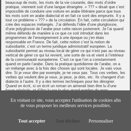
beaucoup de mots, les mots de la vie courante, des mots d’ordre
pratique, viennent soit d’une langue étrangère. « ??? » disait que c’est
impossible de conduire une voiture en arabe littéraire parce que tous
les mots sont en arabe dialectal et en fait ce sont des emprunts. Il y a
tout ce problème « ??? » de la circulation. En fait, cette circulation qui
crée des espaces mélangés. J’ai défendu l’idée d’une pluriglossie,
d’une polyglossie de l’arabe pour cette raison justement. Je l’ai quand
même défendu de manière à ce que ce soit introduit dans les
programmes de l’enseignement à une époque ou j’en étais
responsable en France. De fait, cette notion c’est la notion de
subsidiarité, c’est un terme juridique administratif européen. La
subsidiarité permet au niveau local de gérer ce qui n’est pas au niveau
vertical de gérer ce qui lui revient, une sorte de va et vient à l’intérieur
de la communauté européenne. C’est ce que l’on a constamment
quand on parle l’arabe. Dans la pratique quotidienne de l’arabe, on a
un mélange avec à la fois des choses qui sont locales. Je vais vous
dire. Si je veux dire par exemple, je ne veux pas. Tous ces verbes, les
verbes qui veulent dire je veux, je peux, je dois, etc. Ils changent d’un
dialecte à l’autre. Il y a des termes techniques pour les désigner.
Quand on écrit, si on écrit un roman on aimerait bien être lu d’une
façon générale, et d’être lu par le plus grand nombre de gens
possibles ; autrement que dans une traduction en anglais. Si
aujourd’hui les Berbères veulent écrire un roman ils ont un problème. Il
En visitant ce site, vous acceptez l'utilisation de cookies afin
n’y a pas de codification d’écriture. C’est complètement éclaté. Dites
de vous proposer les meilleurs services possibles.
moi le nom d’un grand romancier Berbère, mais qui écrirait en amazirc
ou en tamazirc, selon la région ou vous êtes avec un t ou sans t,
selon si vous êtes au Maroc ou en Algérie ? En fait, on a ce problème,
Tout accepter
Tout décliner
Personnaliser
la subsidiarité fait que dans l’espace culturel arabe, au contraire de
l’espace culturel français, la langue verticale ne tue pas les autres,
elle les laisse vivre en quelque sorte. Il y a un espace ou il y a un