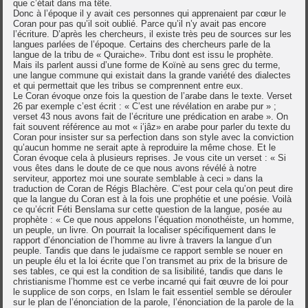
que c’était dans ma tête.
Donc à l’époque il y avait ces personnes qui apprenaient par cœur le
Coran pour pas qu’il soit oublié. Parce qu’il n’y avait pas encore
l’écriture. D’après les chercheurs, il existe très peu de sources sur les
langues parlées de l’époque. Certains des chercheurs parle de la
langue de la tribu de « Quraiche». Tribu dont est issu le prophète.
Mais ils parlent aussi d’une forme de Koïnè au sens grec du terme,
une langue commune qui existait dans la grande variété des dialectes
et qui permettait que les tribus se comprennent entre eux.
Le Coran évoque onze fois la question de l’arabe dans le texte. Verset
26 par exemple c’est écrit : « C’est une révélation en arabe pur » ;
verset 43 nous avons fait de l’écriture une prédication en arabe ». On
fait souvent référence au mot « i’jâz» en arabe pour parler du texte du
Coran pour insister sur sa perfection dans son style avec la conviction
qu’aucun homme ne serait apte à reproduire la même chose. Et le
Coran évoque cela à plusieurs reprises. Je vous cite un verset : « Si
vous êtes dans le doute de ce que nous avons révélé à notre
serviteur, apportez moi une sourate semblable à ceci » dans la
traduction de Coran de Régis Blachère. C’est pour cela qu’on peut dire
que la langue du Coran est à la fois une prophétie et une poésie. Voilà
ce qu’écrit Féti Benslama sur cette question de la langue, posée au
prophète : « Ce que nous appelons l’équation monothéiste, un homme,
un peuple, un livre. On pourrait la localiser spécifiquement dans le
rapport d’énonciation de l’homme au livre à travers la langue d’un
peuple. Tandis que dans le judaïsme ce rapport semble se nouer en
un peuple élu et la loi écrite que l’on transmet au prix de la brisure de
ses tables, ce qui est la condition de sa lisibilité, tandis que dans le
christianisme l’homme est ce verbe incarné qui fait œuvre de loi pour
le supplice de son corps, en Islam le fait essentiel semble se dérouler
sur le plan de l’énonciation de la parole, l’énonciation de la parole de la