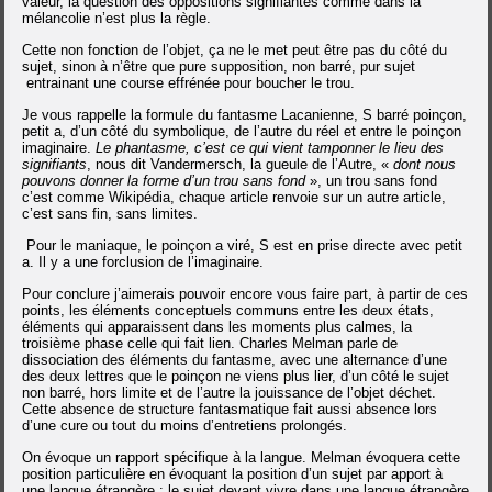
valeur, la question des oppositions signifiantes comme dans la
mélancolie n’est plus la règle.
Cette non fonction de l’objet, ça ne le met peut être pas du côté du
sujet, sinon à n’être que pure supposition, non barré, pur sujet
entrainant une course effrénée pour boucher le trou.
Je vous rappelle la formule du fantasme Lacanienne, S barré poinçon,
petit a, d’un côté du symbolique, de l’autre du réel et entre le poinçon
imaginaire.
Le phantasme, c’est ce qui vient tamponner le lieu des
signifiants
, nous dit Vandermersch, la gueule de l’Autre, «
dont nous
pouvons donner la forme d’un trou sans fond
», un trou sans fond
c’est comme Wikipédia, chaque article renvoie sur un autre article,
c’est sans fin, sans limites.
Pour le maniaque, le poinçon a viré, S est en prise directe avec petit
a. Il y a une forclusion de l’imaginaire.
Pour conclure j’aimerais pouvoir encore vous faire part, à partir de ces
points, les éléments conceptuels communs entre les deux états,
éléments qui apparaissent dans les moments plus calmes, la
troisième phase celle qui fait lien.
Charles Melman parle de
dissociation des éléments du fantasme, avec une alternance d’une
des deux lettres que le poinçon ne viens plus lier, d’un côté le sujet
non barré, hors limite et de l’autre la jouissance de l’objet déchet.
Cette absence de structure fantasmatique fait aussi absence lors
d’une cure ou tout du moins d’entretiens prolongés.
On évoque un rapport spécifique à la langue. Melman évoquera cette
position particulière en évoquant la position d’un sujet par apport à
une langue étrangère : le sujet devant vivre dans une langue étrangère