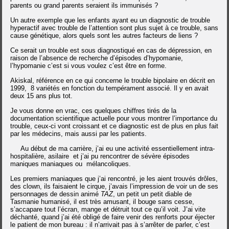
parents ou grand parents seraient ils immunisés ?
Un autre exemple que les enfants ayant eu un diagnostic de trouble
hyperactif avec trouble de l’attention sont plus sujet à ce trouble, sans
cause génétique, alors quels sont les autres facteurs de liens ?
Ce serait un trouble est sous diagnostiqué en cas de dépression, en
raison de l’absence de recherche d’épisodes d’hypomanie,
l’hypomanie c’est si vous voulez c’est être en forme.
Akiskal, référence en ce qui concerne le trouble bipolaire en décrit en
1999, 8 variétés en fonction du tempérament associé. Il y en avait
deux 15 ans plus tot.
Je vous donne en vrac, ces quelques chiffres tirés de la
documentation scientifique actuelle pour vous montrer l’importance du
trouble, ceux-ci vont croissant et ce diagnostic est de plus en plus fait
par les médecins, mais aussi par les patients.
Au début de ma carrière, j’ai eu une activité essentiellement intra-
hospitalière, asilaire et j’ai pu rencontrer de sévère épisodes
maniques maniaques ou mélancoliques.
Les premiers maniaques que j’ai rencontré, je les aient trouvés drôles,
des clown, ils faisaient le cirque, j’avais l’impression de voir un de ses
personnages de dessin animé
TAZ
, un petit un petit diable de
Tasmanie humanisé, il est très amusant, il bouge sans cesse,
s’accapare tout l’écran, mange et détruit tout ce qu’il voit. J’ai vite
déchanté, quand j’ai été obligé de faire venir des renforts pour éjecter
le patient de mon bureau : il n’arrivait pas à s’arrêter de parler, c’est