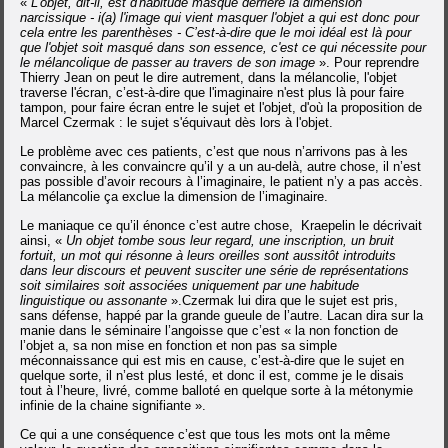
«
L'objet, dit-il, est d'habitude masqué derrière la dimension
narcissique - i(a) l'image qui vient masquer l'objet a qui est donc pour
cela entre les parenthèses - C’est-à-dire que le moi idéal est là pour
que l'objet soit masqué dans son essence, c'est ce qui nécessite pour
le mélancolique de passer au travers de son image
». Pour reprendre
Thierry Jean on peut le dire autrement, dans la mélancolie, l'objet
traverse l'écran, c’est-à-dire que l'imaginaire n'est plus là pour faire
tampon, pour faire écran entre le sujet et l'objet, d'où la proposition de
Marcel Czermak : le sujet s'équivaut dès lors à l'objet.
Le problème avec ces patients, c’est que nous n’arrivons pas à les
convaincre, à les convaincre qu’il y a un au-delà, autre chose, il n’est
pas possible d’avoir recours à l’imaginaire, le patient n’y a pas accès.
La mélancolie ça exclue la dimension de l’imaginaire.
Le maniaque ce qu’il énonce c’est autre chose,
Kraepelin le décrivait
ainsi, «
Un objet tombe sous leur regard, une inscription, un bruit
fortuit, un mot qui résonne à leurs oreilles sont aussitôt introduits
dans leur discours et peuvent susciter une série de représentations
soit similaires soit associées uniquement par une habitude
linguistique ou assonante
».
Czermak lui dira que le sujet est pris,
sans défense, happé par la grande gueule de l’autre.
Lacan dira sur la
manie dans le séminaire l’angoisse que c’est « la non fonction de
l’objet a, sa non mise en fonction et non pas sa simple
méconnaissance qui est mis en cause, c’est-à-dire que le sujet en
quelque sorte, il n’est plus lesté, et donc il est, comme je le disais
tout à l’heure, livré, comme balloté en quelque sorte à la métonymie
infinie de la chaine signifiante ».
Ce qui a une conséquence c’est que tous les mots ont la même