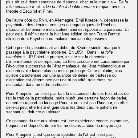
plus tôt et à deux semaines de distance chacun leur article «
De la
folie circulaire
» et «
De la folie à double forme
» rompant avec la
théorie d’Esquirol et Pinel.
De l’autre côté du Rhin, en Allemagne, Emil
Kraepelin, débarrasse la
psychiatrie des derniers vestiges nosographiques de Pinel ou
d’Esquirol. Le binôme mélancolie-manie est opposé à la paranoïa. Et
pour cela il définit dans la huitième édition de son Traité l’entité
clinique de « Psychose ou maladie maniaco-dépressive».
Cette période, aboutissant au début du XXème siècle, marque le
passage à la psychiatrie moderne. En 1854, Dans «
la folie
circulaire
» JP Falret le premier, insiste sur la dimension
d’intermittence et de répétition, La folie circulaire est caractérisée par
l’évolution successive de l’état maniaque, de l’état mélancolique et
d’un intervalle lucide plus ou moins prolongé. Cette maladie, plus
qu’être caractérisée par une quantité de délire, de tristesse ou
d’agitation est déterminée par une tri-polarité, trois états se
succédant dans un ordre particulier.
Pour Kraepelin, ce n’est pas tant la succession de ces trois états qui
fait le trait de la pathologie, mais plutôt une certaine façon de parler,
un certain rapport au langage.
Pour lui ce n’est pas l’humeur, en effet
celle-ci peut être triste et gaie dans les deux cas, le patient ne
sachant s’il doit rire ou pleurer.
Ce passage du rire aux pleurs est une expérience encore commune,
fréquente et déjà décrite par les médecins arabes du moyen âge.
Pour Kraepelin c’est que cette question de l’affect n’est pas