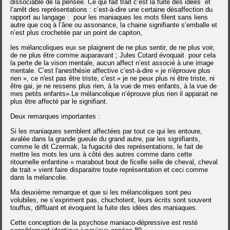
dissociable de la pensée. Ce qui fait trait c’est la fuite des idées et
l’arrêt des représentations : c’est-à-dire une certaine désaffection du
rapport au langage : pour les maniaques les mots filent sans liens
autre que coq à l’âne ou assonance,
la chaine signifiante s’emballe et
n’est plus crochetée par un point de capiton,
les mélancoliques eux se plaignent de ne plus sentir, de ne plus voir,
de ne plus être comme auparavant ;
Jules Cotard évoquait pour cela
la perte de la vison mentale, aucun affect n’est associé à une image
mentale.
C’est l'anesthésie affective c’est-à-dire « je n'éprouve plus
rien », ce n'est pas être triste, c'est « je ne peux plus ni être triste, ni
être gai, je ne ressens plus rien, à la vue de mes enfants, à la vue de
mes petits enfants».
Le mélancolique n’éprouve plus rien il apparait ne
plus être affecté par le signifiant.
Deux remarques importantes :
Si les maniaques semblent affectées par tout ce qui les entoure,
avalée dans la grande gueule du grand autre, par les signifiants,
comme le dit Czermak, la fugacité des représentations, le fait de
mettre les mots les uns à côté des autres comme dans cette
ritournelle enfantine « marabout bout de ficelle selle de cheval, cheval
de trait » vient faire disparaitre toute représentation et ceci comme
dans la mélancolie.
Ma deuxième remarque et que si les mélancoliques sont peu
volubiles, ne s’expriment pas, chuchotent, leurs écrits sont souvent
touffus, diffluant et évoquent la fuite des idées des maniaques.
Cette conception de la psychose maniaco-dépressive est resté