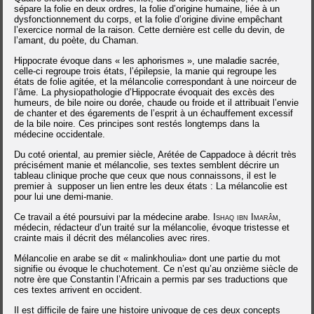
sépare la folie en deux ordres, la folie d’origine humaine, liée à un
dysfonctionnement du corps, et la folie d’origine divine empêchant
l’exercice normal de la raison. Cette dernière est celle du devin, de
l’amant, du poète, du Chaman.
Hippocrate évoque dans « les aphorismes », une maladie sacrée,
celle-ci regroupe trois états, l’épilepsie, la manie qui regroupe les
états de folie agitée, et la mélancolie correspondant à une noirceur de
l’âme. La physiopathologie d’Hippocrate évoquait des excès des
humeurs, de bile noire ou dorée, chaude ou froide et il attribuait l’envie
de chanter et des égarements de l’esprit à un échauffement excessif
de la bile noire. Ces principes sont restés longtemps dans la
médecine occidentale.
Du coté oriental, au premier siècle, Arétée de Cappadoce à décrit très
précisément manie et mélancolie, ses textes semblent décrire un
tableau clinique proche que ceux que nous connaissons, il est le
premier à supposer un lien entre les deux états : La mélancolie est
pour lui une demi-manie.
Ce travail a été poursuivi par la médecine arabe.
Ishaq ibn Imarâm
,
médecin, rédacteur d’un traité sur la mélancolie, évoque tristesse et
crainte mais il décrit des mélancolies avec rires.
Mélancolie en arabe se dit « malinkhoulia» dont une partie du mot
signifie ou évoque le chuchotement. Ce n’est qu’au onzième siècle de
notre ère que Constantin l’Africain a permis par ses traductions que
ces textes arrivent en occident.
Il est difficile de faire une histoire univoque de ces deux concepts