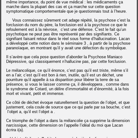
même importance, du point de vue médical : les médicaments ça
marche dans la plupart des cas et ça marche sur cette question
symptomatique comportementale que je questionnais tout à l’heure.
Vous connaissez sûrement cet adage répété, la psychose c’est la
forclusion du nom du père, la forclusion est à la psychose ce que le
refoulement est à la névrose, c’est une défense.
C’est le fait qu’un
psychotique ne peut pas être représenté par des signifiants. Ce
signifiant faisant retour dans le réel sous forme d’hallucination.
Lacan
a développé cette notion dans le séminaire 3 , à partir de la psychose
paranoïaque, en montrant qu’il y avait une défection du symbolique.
Il s’avère que cela pose question d’aborder la Psychose Maniaco
Dépressive, qui classiquement n’hallucine pas, par cette forclusion.
Le mélancolique, ce qu’il énonce, c’est pas qu’il est triste, même s’il
en a l’air, c’est qu’il est bon à rien, inutile, qu’il est un déchet, une
pourriture qu’il appelle à sa disparition pour libérer la terre de sa
présence, si vous le laisser comme ça, il développera , comme dans
le syndrome de Cotard, un délire d’immortalité et d’énormité, à la fois
mort et vivant, petit et immense.
Ce côté de déchet évoque naturellement la question de l’objet, et que
justement, cela coule de source que ce qui parle par sa bouche, c’est
l’objet a, qu’il est l’objet a .
Ce triomphe de l’objet a dans la mélancolie ça supprime la dimension
narcissique, cette dimension on l’appelle l’idéal du moi que Lacan
écrira i(a).