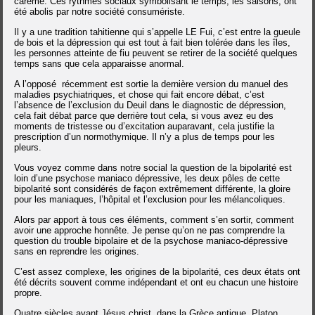
carême. Ces rythmes sociaux symbolisant le temps, les saisons, ont
été abolis par notre société consumériste.
Il y a une tradition tahitienne qui s’appelle LE Fui, c’est entre la gueule
de bois et la dépression qui est tout à fait bien tolérée dans les îles,
les personnes atteinte de fiu peuvent se retirer de la société quelques
temps sans que cela apparaisse anormal.
A l’opposé
récemment est sortie la dernière version du manuel des
maladies psychiatriques, et chose qui fait encore débat, c’est
l’absence de l’exclusion du Deuil dans le diagnostic de dépression,
cela fait débat parce que derrière tout cela, si vous avez eu des
moments de tristesse ou d’excitation auparavant, cela justifie la
prescription d’un normothymique. Il n’y a plus de temps pour les
pleurs.
Vous voyez comme dans notre social la question de la bipolarité est
loin d’une psychose maniaco dépressive, les deux pôles de cette
bipolarité sont considérés de façon extrêmement différente, la gloire
pour les maniaques, l’hôpital et l’exclusion pour les mélancoliques.
Alors par apport à tous ces éléments, comment s’en sortir, comment
avoir une approche honnête. Je pense qu’on ne pas comprendre la
question du trouble bipolaire et de la psychose maniaco-dépressive
sans en reprendre les origines.
C’est assez complexe, les origines de la bipolarité, ces deux états ont
été décrits souvent comme indépendant et ont eu chacun une histoire
propre.
Quatre siècles avant Jésus christ, dans la Grèce antique, Platon