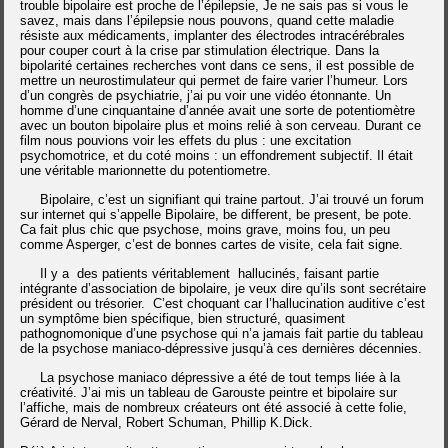
trouble bipolaire est proche de l’épilepsie, Je ne sais pas si vous le
savez, mais dans l’épilepsie nous pouvons, quand cette maladie
résiste aux médicaments, implanter des électrodes intracérébrales
pour couper court à la crise par stimulation électrique.
Dans la
bipolarité certaines recherches vont dans ce sens, il est possible de
mettre un neurostimulateur qui permet de faire varier l’humeur.
Lors
d’un congrès de psychiatrie, j’ai pu voir une vidéo étonnante. Un
homme d’une cinquantaine d’année avait une sorte de potentiomètre
avec un bouton bipolaire plus et moins relié à son cerveau. Durant ce
film nous pouvions voir les effets du plus : une excitation
psychomotrice, et du coté moins : un effondrement subjectif. Il était
une véritable marionnette du potentiometre.
Bipolaire, c’est un signifiant qui traine partout. J’ai trouvé un forum
sur internet qui s’appelle Bipolaire, be different, be present, be pote.
Ca fait plus chic que psychose, moins grave, moins fou, un peu
comme Asperger, c’est de bonnes cartes de visite, cela fait signe.
Il y a des patients véritablement hallucinés, faisant partie
intégrante d’association de bipolaire, je veux dire qu’ils sont secrétaire
président ou trésorier. C’est choquant car l’hallucination auditive c’est
un symptôme bien spécifique, bien structuré, quasiment
pathognomonique d’une psychose qui n’a jamais fait partie du tableau
de la psychose maniaco-dépressive jusqu’à ces dernières décennies.
La psychose maniaco dépressive a été de tout temps liée à la
créativité. J’ai mis un tableau de Garouste peintre et bipolaire sur
l’affiche, mais de nombreux créateurs ont été associé à cette folie,
Gérard de Nerval, Robert Schuman, Phillip K.Dick.