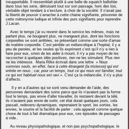
insupportable.
Il ressemblait plutôt à une balle de squatch ballottée
dans tous les sens, détruisant tout sur son passage, hors des lois,
véritable objet tendant à s’exclure, à choir de la société
. Il n’avait pas
la liberté de pouvoir s’arracher à cette chaine signifiante, prisonnier de
cette métonymie ludique et infinie des purs signifiants pour reprendre
J.Lacan.
Avec le temps j’ai vu revenir dans le service les mêmes, mais ne
parlant plus, ne bougeant plus, ne mangeant plus, dont les fonctions
corporelles se sont arrêtées, se présentant comme une sorte d’amas
de matière corporelle. C’est pénible un mélancolique à l’hopital, il y a
peu de paroles, et les seules qu’ils expriment c’est qu’il n’y a rien à
faire pour eux, sinon de les aider à mourir, il n’y a pas moyen de les
raccrocher à quelques idée positives, rien ne les stimulent. Plus rien
ne les intéresse. Maria Rilke écrivait dans une lettre «
Nous
sommes seuls, en effet, face à cette étrangeté (la tristesse) qui est
entrée en nous ; car, pour un temps, tout ce qui nous est familier, tout
ce qui est habituel nous est ravi
». C’est ça la mélancolie, il n’y a plus
d’affects.
Il y en a d’autres qui se sont venu demander de l’aide, des
personnes demandant des soins parce que ils n’avaient pas la forme
tout le temps, pas envie d’aller travailler, ils restaient devant la télé,
ils n’avaient pas envie de sortir, cet état durait quelques jours, cela
passait, redevenu dynamiques, reprenaient le sport, les sorties, les
envies, le sourire et la facilité de parler : cela apparait comme quelque
chose de tout à fait dramatique pour eux, ces épisodes de passages
à vide..
Au niveau physiopathologique, et non pas psychopathologique, le