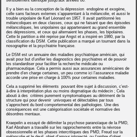
sensiblement identique jusqu’aux années 80.
Il y a bien eu la conception de la dépression endogène et exogène,
celle sans facteurs externes s’apparentant à la mélancolie,
et aussi le
trouble unipolaire de Karl Léonard en 1957. Il avait partitionné les
mélancoliques en deux classes, ceux qui ne faisant que des épisodes
mélancoliques, les unipolaires qui appartenaient au grand ensemble
des dépressions, et ceux qui alternaient les phases, les bipolaires.
Cette bi partition a été reprise par Angst et a inspiré en 1980, par la
classification du DSM. Cette publication a marqué un tournant dans la
nosographie et la psychiatrie française.
Le DSM est un annuaire des maladies psychiatrique américain, qui
avait pour but d’unifier les diagnostics des psychiatres et de pouvoir
les standardiser pour faciliter la recherche médicale ou
pharmaceutique.
Cela a permis aussi aux assurances américaines de
prendre d’en charge certaines, un peu comme ici l’assurance maladie
accorde une prise en charge à 100% pour certaines maladies.
Cela a supprimé les éléments pouvant être sujet à discussion, c’est-
à-dire à interprétation plus ou moins dogmatique du médecin ;
Cela
abouti à des critères purement symptomatiques au détriment de la
structure qui pour devenir univoques et détectables par tous
s’approchent du bord comportemental des pathologies. Une des
conséquences est une catégorisation sociétale et normative des
désordres mentaux.
Kraepelin a essayé de délimiter la psychose paranoïaque de la PMD,
Karl Abraham a travaillé sur les rapprochements entre la névrose
obsessionnelle et les phases intercritiques des PMD, Freud sur la
mélancolie et le deuil, objet d’amour introjecté, ou l’ombre d’objet