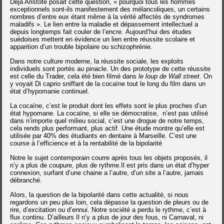
Déjà Aristote posait cette question, « pourquoi tous les hommes
exceptionnels sont-ils manifestement des mélancoliques, un certains
nombres d’entre eux étant même à la vérité affectés de syndromes
maladifs ».
Le lien entre la maladie et dépassement intellectuel a
depuis longtemps fait couler de l’encre.
Aujourd’hui des études
suédoises mettent en évidence un lien entre réussite scolaire et
apparition d’un trouble bipolaire ou schizophrénie.
Dans notre culture moderne, la réussite sociale, les exploits
individuels sont portés au pinacle. Un des prototype de cette réussite
est celle du Trader, cela été bien filmé dans
le loup de Wall street
. On
y voyait Di caprio sniffant de la cocaïne tout le long du film dans un
état d’hypomanie continuel.
La cocaïne, c’est le produit dont les effets sont le plus proches d’un
état hypomane. La cocaïne, si elle se démocratise, n’est pas utilisé
dans n’importe quel milieu social, c’est une drogue de notre temps,
cela rends plus performant, plus actif.
Une étude montre qu’elle est
utilisée par 40% des étudiants en dentaire à Marseille. C’est une
course à l’efficience et à la rentabilité de la bipolarité
Notre le sujet contemporain courre après tous les objets proposés, il
n’y a plus de coupure, plus de rythme.
Il est pris dans un état d’hyper
connexion, surfant d’une chaine a l’autre, d’un site a l’autre, jamais
débranché.
Alors, la question de la bipolarité dans cette actualité, si nous
regardons un peu plus loin, cela dépasse la question de pleurs ou de
rire, d’excitation ou d’ennui. Notre société a perdu le rythme, c’est à
flux continu. D’ailleurs Il n’y a plus de jour des fous, ni Carnaval, ni