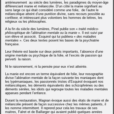
antérieurement au siècle des lumières, les paradigmes du moyen-âge
différenciant manie et mélancolie. D’un côté la manie signifiant au
sens large ce qui était considéré comme une folie, de l’autre le
mélancolique atteint d’une punition divine, sans recours possible au
confiteor, et intéressant plus volontiers les hommes de lettres, les
religieux ou les philosophes.
A la fin du siècle des lumières, Pinel publie son «
traité médico-
philosophique de l’aliénation mentale ou la manie
». Il est suivi par
son élève et associé, Esquirol qui lui publiera «
des maladies
mentales
». Ces deux textes posent les bases de la psychiatrie
française.
Leur théorie est basée sur deux points importants, l’absence d’une
origine mentale ou psychique de la folie, et l’excès de passion qui
perverti la raison.
Ni le raisonnement, ni la pensée pour eux n’est atteinte.
La manie est encore un terme équivalent de folie, leur nosographie
divise l’aliénation mentale de la façon suivante les maniaques dont
les lypémaniaques, les passionnés tristes d’Esquirol évoquant nos
mélancoliques, les déments équivalents des schizophrènes ou des
déments séniles, les idiots qui regroupe toutes les maladies mentales
apparues pendant l’enfance.
Durant la restauration, Magnan évoque aussi des états de manie et de
mélancolie présent de façon successive chez les mêmes patients, il
les nomme intermittent. Il reprend pour cela les travaux de ses
maitres, Falret et de Baillarger qui avaient publié quelques années