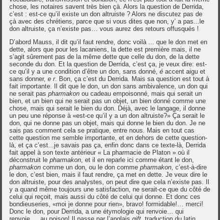
chose, les notaires savent très bien çà. Alors la question de Derrida,
c’est : est-ce qu’il existe un don altruiste ? Alors ne discutez pas de
çà avec des chrétiens, parce que si vous dites que non, y’ a pas...le
don altruiste, ça n’existe pas… vous aurez des retours offusqués !
D’abord Mauss, il dit qu’il faut rendre, donc voilà ... que le don met en
dette, alors que pour les lacaniens, la dette est première mais, il ne
s’agit sûrement pas de la même dette que celle du don, de la dette
seconde du don. Et la question de Derrida, c’est ça, je veux dire: est-
ce qu’il y a une condition d’être un don, sans donné,
é
accent aigu et
sans donner,
e r
. Bon, ça c’est du Derrida. Mais sa question est tout à
fait importante. Il dit que le don, un don sans ambivalence, un don qui
ne serait pas
pharmakon
ou cadeau empoisonné, mais qui serait un
bien, et un bien qui ne serait pas un objet, un bien donné comme une
chose, mais qui serait le bien du don. Déjà, avec le langage, il donne
un peu une réponse à «est-ce qu’il y a un don altruiste?» Ça serait le
don, qui ne donne pas un objet, mais qui donne le bien du don. Je ne
sais pas comment cela se pratique, entre nous. Mais en tout cas
cette question me semble importante, et en dehors de cette question-
là, et ça c’est...je savais pas ça, enfin donc dans ce texte-là, Derrida
fait appel à son texte antérieur « La pharmacie de Platon » où il
déconstruit le
pharmakon
, et il en reparle ici comme étant le don,
pharmakon
comme un don, ou le don comme
pharmakon
, c’est-à-dire
le don, c’est bien, mais il faut rendre, ça met en dette. Je veux dire le
don altruiste, pour des analystes, on peut dire que cela n’existe pas. Il
y a quand même toujours une satisfaction, ne serait-ce que du côté de
celui qui reçoit, mais aussi du côté de celui qui donne. Et donc ces
bondieuseries, «moi je donne pour rien», bravo! formidable!… merci!
Donc le don, pour Derrida, a une étymologie qui renvoie… qui
renvoie… au poison! Il passe par l’anglais
gift
, traduction du latin