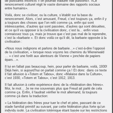
de puissants instincts » on pourrait traduire «de pulsions». «Ce
renoncement culturel régit le vaste domaine des rapports sociaux
entre humains».
Voilà, donc se civiliser, ou la culture, s’établit sur la base du
renoncement. Alors, c’est amusant, Freud, c’est toujours ça, enfin il y
a toujours des choses que l’on relit comme ça, enfin qui sont
intéressantes, d’autres qui sont passées, d’autres qui sont désuètes,
et ce qu’il va opposer à la civilisation donc, c’est la... enfin vous
connaissez tous ça, mais je trouve que c’est pas mal de le reprendre,
c’est la «barbarie ». Et donc voilà ce qu’il dit, la barbarie opposée à la
civilisation :
«Nous nous indignons et parlons de barbarie…» c’est-à-dire l’opposé
de la civilisation, « lorsque nous voyons les chemins du Wienerwald
… » c’est une forêt aux alentours de Vienne « jonchée de papiers
épars…».
Il lui en fallait pas beaucoup, hein, pour parler de barbarie, voilà, 1930!
Déjà hein, si aujourd’hui on parlait comme ça ! Et donc dans ce texte
il fait allusion à «Totem et Tabou», donc «Malaise dans la Culture»,
c’est 1930, «Totem et Tabou», c’est 1912, 1913.
Il fait allusion à cette expérience donc de la «fédération des frères».
Moi, le mot… Je ne me souvenais plus que Freud ait parlé de cela
comme ça. Enfin, il faudrait vérifier le mot allemand, là toujours
comme çà dans la traduction:
« La fédération des frères pour tuer le chef et père, passant de ce
stade familial primitif au suivant, par cette fédération plus forte qu’un
individu isolé. La civilisation totémique étant basée sur les restrictions