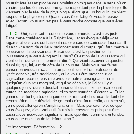
pourrait être assez proche des produits chimiques dans le sens où on
va dire que les écrans comme ça ne respectent pas la physiologie. Ils
viennent nier le réel de la physiologie. Alors que, un bouquin, ça vient
respecter la physiologie. Quand vous êtes fatigué, vous le posez.
Avec l’écran, vous arrivez pas à vous rendre compte que vous êtes
fatigué.
J.-L. C.
- Oui, dans cet... oui oui je vous remercie, c’est très juste.
Dans cette conférence à la Salpétrière, Lacan évoquait déjà «ces
regards et ces voix qui balisent nos espaces de curieuses façons». Il
disait : «ce sont de curieux prolongements du corps, qu’il faut mettre à
l’opposé de la jouissance». Parce que c’est la question de la
jouissance que vous évoquez là, hein? Question de la jouissance qui
vient euh...qui vient... comment dire ? Qui vient recouvrir la question
du désir, qui, lui, est du côté de la coupure. Mais vous me faites
penser en évoquant ça à… à un patient, qui est un professeur de
lycée agricole, très traditionnel, qui a voulu être professeur de
l’agriculture pour ne pas être avec les autres enseignants, enfin,
quelqu’un d’un peu marginal, et qui se désolait, je l’ai vu il y a
quelques jours, qui se désolait parce qu’il disait : «mais maintenant,
toutes les machines agricoles, elles sont bourrées d’écrans!». Et les
gamins, ils font ça toute la journée, ils rentrent chez eux, ils font des
écrans. Alors il se désolait de ça, mais c’est foutu enfin, oui bien sûr,
ça ne peut aller qu’en s’amplifiant, enfin! Mais par exemple, ce que
vous évoquez, c’est vrai qu’il faut s’y intéresser, et puis peut-être
aussi à ces nouveaux signifiants, mais que dire, comment entendez-
vous cette question de la déformation ?
1er intervenant- Déformation... ?