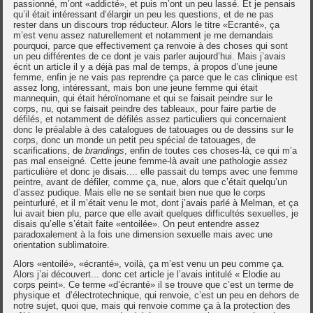
passionné, m’ont «addicté», et puis m’ont un peu lassé. Et je pensais
qu’il était intéressant d’élargir un peu les questions, et de ne pas
rester dans un discours trop réducteur. Alors le titre «Ecranté», ça
m’est venu assez naturellement et notamment je me demandais
pourquoi, parce que effectivement ça renvoie à des choses qui sont
un peu différentes de ce dont je vais parler aujourd’hui. Mais j’avais
écrit un article il y a déjà pas mal de temps, à propos d’une jeune
femme, enfin je ne vais pas reprendre ça parce que le cas clinique est
assez long, intéressant, mais bon une jeune femme qui était
mannequin, qui était héroïnomane et qui se faisait peindre sur le
corps, nu, qui se faisait peindre des tableaux, pour faire partie de
défilés, et notamment de défilés assez particuliers qui concernaient
donc le préalable à des catalogues de tatouages ou de dessins sur le
corps, donc un monde un petit peu spécial de tatouages, de
scarifications, de
brandings
, enfin de toutes ces choses-là, ce qui m’a
pas mal enseigné. Cette jeune femme-là avait une pathologie assez
particulière et donc je disais.... elle passait du temps avec une femme
peintre, avant de défiler, comme ça, nue, alors que c’était quelqu’un
d’assez pudique. Mais elle ne se sentait bien nue que le corps
peinturluré, et il m’était venu le mot, dont j’avais parlé à Melman, et ça
lui avait bien plu, parce que elle avait quelques difficultés sexuelles, je
disais qu’elle s’était faite «entoilée». On peut entendre assez
paradoxalement à la fois une dimension sexuelle mais avec une
orientation sublimatoire.
Alors «entoilé», «écranté», voilà, ça m’est venu un peu comme ça.
Alors j’ai découvert... donc cet article je l’avais intitulé « Elodie au
corps peint». Ce terme «d’écranté» il se trouve que c’est un terme de
physique et d’électrotechnique, qui renvoie, c’est un peu en dehors de
notre sujet, quoi que, mais qui renvoie comme ça à la protection des