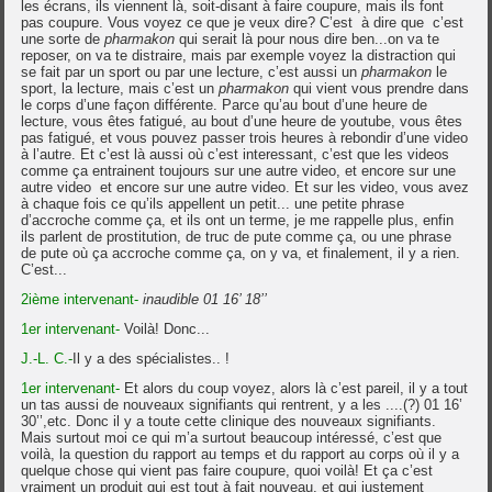
les écrans, ils viennent là, soit-disant à faire coupure, mais ils font
pas coupure. Vous voyez ce que je veux dire? C’est à dire que c’est
une sorte de
pharmakon
qui serait là pour nous dire ben...on va te
reposer, on va te distraire, mais par exemple voyez la distraction qui
se fait par un sport ou par une lecture, c’est aussi un
pharmakon
le
sport, la lecture, mais c’est un
pharmakon
qui vient vous prendre dans
le corps d’une façon différente. Parce qu’au bout d’une heure de
lecture, vous êtes fatigué, au bout d’une heure de youtube, vous êtes
pas fatigué, et vous pouvez passer trois heures à rebondir d’une video
à l’autre. Et c’est là aussi où c’est interessant, c’est que les videos
comme ça entrainent toujours sur une autre video, et encore sur une
autre video et encore sur une autre video. Et sur les video, vous avez
à chaque fois ce qu’ils appellent un petit... une petite phrase
d’accroche comme ça, et ils ont un terme, je me rappelle plus, enfin
ils parlent de prostitution, de truc de pute comme ça, ou une phrase
de pute où ça accroche comme ça, on y va, et finalement, il y a rien.
C’est...
2ième intervenant-
inaudible 01 16’ 18’’
1er intervenant-
Voilà! Donc...
J.-L. C.-
Il y a des spécialistes.. !
1er intervenant-
Et alors du coup voyez, alors là c’est pareil, il y a tout
un tas aussi de nouveaux signifiants qui rentrent, y a les ....(?) 01 16’
30’’,etc. Donc il y a toute cette clinique des nouveaux signifiants.
Mais surtout moi ce qui m’a surtout beaucoup intéressé, c’est que
voilà, la question du rapport au temps et du rapport au corps où il y a
quelque chose qui vient pas faire coupure, quoi voilà! Et ça c’est
vraiment un produit qui est tout à fait nouveau, et qui justement