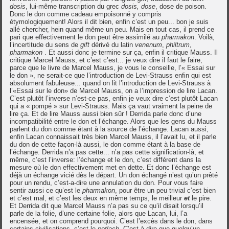
dosis
, lui-même transcription du grec
dosis,
dose
, dose de poison.
Donc le don comme cadeau empoisonné y compris
étymologiquement! Alors il dit bien, enfin c’est un peu... bon je suis
allé chercher, hein quand même un peu. Mais en tout cas, il prend ce
pari que effectivement le don peut être assimilé au
pharmakon
. Voilà,
l’incertitude du sens de
gift
dérivé du latin
venenum
,
philtrum
,
pharmakon
. Et aussi donc je termine sur ça, enfin il critique Mauss. Il
critique Marcel Mauss, et c’est c’est... je veux dire il faut le faire,
parce que le livre de Marcel Mauss, je vous le conseille, l’« Essai sur
le don », ne serait-ce que l’introduction de Levi-Strauss enfin qui est
absolument fabuleuse... quand on lit l’introduction de Levi-Strauss à
l’«Essai sur le don» de Marcel Mauss, on a l’impression de lire Lacan.
C’est plutôt l’inverse n’est-ce pas, enfin je veux dire c’est plutôt Lacan
qui a « pompé » sur Levi-Strauss. Mais ça vaut vraiment la peine de
lire ça. Et de lire Mauss aussi bien sûr ! Derrida parle donc d’une
incompatibilité entre le don et l’échange. Alors que les gens du Mauss
parlent du don comme étant à la source de l’échange. Lacan aussi,
enfin Lacan connaissait très bien Marcel Mauss, il l’avait lu, et il parle
du don de cette façon-là aussi, le don comme étant à la base de
l’échange. Derrida n’a pas cette... n’a pas cette signification-là, et
même, c’est l’inverse: l’échange et le don, c’est différent dans la
mesure où le don effectivement met en dette. Et donc l’échange est
déjà un échange vicié dès le départ. Un don échangé n’est qu’un prêté
pour un rendu, c’est-a-dire une annulation du don. Pour vous faire
sentir aussi ce qu’est le
pharmakon
, pour être un peu trivial c’est bien
et c’est mal, et c’est les deux en même temps, le meilleur
et
le pire.
Et Derrida dit que Marcel Mauss n’a pas su ce qu’il disait lorsqu’il
parle de la folie, d’une certaine folie, alors que Lacan, lui, l’a
encensée, et on comprend pourquoi. C’est l’excès dans le don, dans
certains civilisations, c’est le
potlach
. C’est-à-dire que quelqu’un