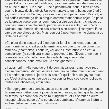
on peut dire... il dira cet «artifice», qui a une certaine valeur mais il y
en a une autre qu’il n’a pas... , hein
pharmakon,
pour le bien et pas
pour le bien… double objet. Un psychanalyste qui a beaucoup étudié
ça, c’est François Perrier, qui savait de quoi il parlait avec l’alcool, et
qui parlait comme ça de la drogue comme étant double objet. Je parle
de la drogue parce que j’ai commencé à dire que dans la clinique, ce
dont les parents se plaignent, parfois les adolescents, c’est d’être
«addict» aux écrans, de ne pas pouvoir s’en passer, j’essayerai là de
dire quelque chose après. Mais bon voilà pour terminer, je donnerai ce
texte de Derrida:
«
C
e n’est donc pas…» voilà ce que dit le roi «...ce n’est donc pas
pour la mémoire, c’est pour la remémoration que tu as découvert un
remède» (pharmakon, l’écriture) «quant à l’instruction c’en est la
semblance» (le semblant) « que tu prouves à tes élèves et non point
la réalité, lorsqu’en effet avec ton aide ils regorgeront de
connaissances, sans avoir reçu d’enseignement »
.
Là aussi enfin: «Ils regorgeront de connaissances, sans avoir reçu
d’enseignement»
.
Michel Serres a beau vouloir être joyeux en écrivant
« La petite poucette », je ne suis pas sûr qu’il soit aussi joyeux que
ça. C’est-à-dire, qu’est-ce que ça va donner tous ces copier-coller, et
toutes ces choses-là, enfin hein…
«
Ils regorgeront de connaissances sans avoir reçu d’enseignement,
ils sembleront être bons à juger de mille choses, au lieu que la plupart
du temps ils seront dénués de tout jugement, et ils seront en outre
insupportables, parce qu’ils seront des semblants d’hommes instruits
au lieu d’être des hommes instruits ».