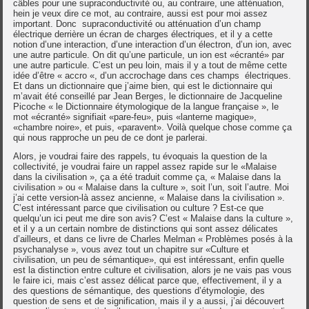
câbles pour une supraconductivité ou, au contraire, une atténuation,
hein je veux dire ce mot, au contraire, aussi est pour moi assez
important. Donc supraconductivité ou atténuation d’un champ
électrique derrière un écran de charges électriques, et il y a cette
notion d’une interaction, d’une interaction d’un électron, d’un ion, avec
une autre particule. On dit qu’une particule, un ion est «écranté» par
une autre particule. C’est un peu loin, mais il y a tout de même cette
idée d’être « accro «, d’un accrochage dans ces champs électriques.
Et dans un dictionnaire que j’aime bien, qui est le dictionnaire qui
m’avait été conseillé par Jean Berges, le dictionnaire de Jacqueline
Picoche « le Dictionnaire étymologique de la langue française », le
mot «écranté» signifiait «pare-feu», puis «lanterne magique»,
«chambre noire», et puis, «paravent». Voilà quelque chose comme ça
qui nous rapproche un peu de ce dont je parlerai.
Alors, je voudrai faire des rappels, tu évoquais la question de la
collectivité, je voudrai faire un rappel assez rapide sur le «Malaise
dans la civilisation », ça a été traduit comme ça, « Malaise dans la
civilisation » ou « Malaise dans la culture », soit l’un, soit l’autre. Moi
j’ai cette version-là assez ancienne, « Malaise dans la civilisation ».
C’est intéressant parce que civilisation ou culture ? Est-ce que
quelqu’un ici peut me dire son avis? C’est « Malaise dans la culture »,
et il y a un certain nombre de distinctions qui sont assez délicates
d’ailleurs, et dans ce livre de Charles Melman « Problèmes posés à la
psychanalyse », vous avez tout un chapitre sur «Culture et
civilisation, un peu de sémantique», qui est intéressant, enfin quelle
est la distinction entre culture et civilisation, alors je ne vais pas vous
le faire ici, mais c’est assez délicat parce que, effectivement, il y a
des questions de sémantique, des questions d’étymologie, des
question de sens et de signification, mais il y a aussi, j’ai découvert