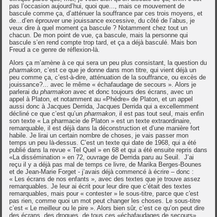
pas l’occasion aujourd’hui, quoi que..., mais ce mouvement de
bascule comme ça, d’atténuer la souffrance par ces trois moyens, et
de...d’en éprouver une jouissance excessive, du côté de l’abus, je
veux dire à quel moment ça bascule ? Notamment chez tout un
chacun. De mon point de vue, ça bascule, mais la personne qui
bascule s’en rend compte trop tard, et ça a déjà basculé. Mais bon
Freud a ce genre de réflexion-là.
Alors ça m’amène à ce qui sera un peu plus consistant, la question du
pharmakon
, c’est ce que je donne dans mon titre, qui vient déjà un
peu comme ça, c’est-à-dire, atténuation de la souffrance, ou excès de
jouissance?... avec le même « échafaudage de secours ». Alors je
parlerai du
pharmakon
avec et donc toujours des écrans, avec un
appel à Platon, et notamment au «Phédre» de Platon, et un appel
aussi donc à Jacques Derrida, Jacques Derrida qui a excellemment
décliné ce que c’est qu’un
pharmakon
, il est pas tout seul, mais enfin
son texte « La pharmacie de Platon » est un texte extraordinaire,
remarquable, il est déjà dans la déconstruction et d’une manière fort
habile. Je lirai un certain nombre de choses, je vais passer mon
temps un peu là-dessus. C’est un texte qui date de 1968, qui a été
publié dans la revue « Tel Quel » en 68 et qui a été ensuite repris dans
«La dissémination » en 72, ouvrage de Derrida paru au Seuil. J’ai
reçu il y a déjà pas mal de temps ce livre, de Marika Berges-Bounes
et de Jean-Marie Forget - j’avais déjà commencé à écrire – donc :
« Les écrans de nos enfants », avec des textes que je trouve assez
remarquables. Je leur ai écrit pour leur dire que c’était des textes
remarquables, mais pour « contester » le sous-titre, parce que c'est
pas rien, comme quoi un mot peut changer les choses. Le sous-titre
c’est « Le meilleur ou le pire ». Alors bien sûr, c’est ce qu’on peut dire
des écrans, des drogues, de tous ces «échafaudages de secours».