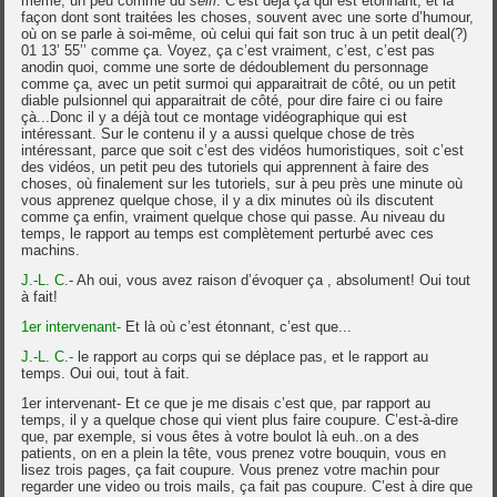
même, un peu comme du
selfi
. C’est déjà ça qui est étonnant, et la
façon dont sont traitées les choses, souvent avec une sorte d’humour,
où on se parle à soi-même, où celui qui fait son truc à un petit deal(?)
01 13’ 55’’ comme ça. Voyez, ça c’est vraiment, c’est, c’est pas
anodin quoi, comme une sorte de dédoublement du personnage
comme ça, avec un petit surmoi qui apparaitrait de côté, ou un petit
diable pulsionnel qui apparaitrait de côté, pour dire faire ci ou faire
çà...Donc il y a déjà tout ce montage vidéographique qui est
intéressant. Sur le contenu il y a aussi quelque chose de très
intéressant, parce que soit c’est des vidéos humoristiques, soit c’est
des vidéos, un petit peu des tutoriels qui apprennent à faire des
choses, où finalement sur les tutoriels, sur à peu près une minute où
vous apprenez quelque chose, il y a dix minutes où ils discutent
comme ça enfin, vraiment quelque chose qui passe. Au niveau du
temps, le rapport au temps est complètement perturbé avec ces
machins.
J.-L. C.
- Ah oui, vous avez raison d’évoquer ça , absolument! Oui tout
à fait!
1er intervenant-
Et là où c’est étonnant, c’est que...
J.-L. C.-
le rapport au corps qui se déplace pas, et le rapport au
temps. Oui oui, tout à fait.
1er intervenant- Et ce que je me disais c’est que, par rapport au
temps, il y a quelque chose qui vient plus faire coupure. C’est-à-dire
que, par exemple, si vous êtes à votre boulot là euh..on a des
patients, on en a plein la tête, vous prenez votre bouquin, vous en
lisez trois pages, ça fait coupure. Vous prenez votre machin pour
regarder une video ou trois mails, ça fait pas coupure. C’est à dire que