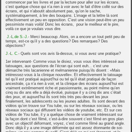
commencer par les livres et par la lecture pour aller sur les écrans,
c’est quelque chose qui n’a rien à voir avec le fait d’être collé sur des
écrans, et qui n’aboutit absolument pas, qu’on le sache,
systématiquement, à lire des bouquins. L’image et la lettre là sont
effectivement un peu en opposition. C’est une vision peut-être un peu
pessimiste mais voilà! Donc les écrans, pour le meilleur et le pire,
voilà ce que je voulais vous dire.
J.-L.de S.-J.
- Merci beaucoup. Alors, on a encore un tout petit peu de
temps, est-ce qu’il y a des questions? Des remarques? Des
objections?
J.-L. C.
- Quels sont vos avis là-dessus, si vous avez une pratique?
1er intervenant- Comme vous le disiez, vous vous êtes intéressé aux
tatouages, aux questions de l’écran qui sont euh... c’est une
démarche très lacanienne et melmanienne puisqu’ils disent : «Mais
intéressez-vous à la clinique nouvelle». Et effectivement le tatouage
tel qu’il est pratiqué aujourd’hui ou tel qu’il était pratiqué de façon
ancestrale, ça n’a rien à voir, et la clinique des écrans aujourd’hui est
vraiment extrêmement riche et passionnante, au point même qu’en
cinq ou dix ans elle a déjà évolué, puisque il y a cinq dix ans c’était
des jeux, et aujourd’hui ils sont très très peu devant les jeux
finalement, les adolescents ou les jeunes adultes. Ils sont devant des
vidéos qu’on trouve sur You tube, ou sur les réseaux sociaux, ou les
réseaux sociaux qui diffusent les vidéos de youtube, etc. Et sur ces
vidéos de You tube, il y a quelque chose de vraiment intéressant sur
la façon dont c’est filmé, c’est-à-dire souvent c’est filmé en gros plan
avec un objectif déformant, voyez, c’est comme filmé au grand angle.
Donc déjà il y a une image déformée qui est assez étonnante de soi-