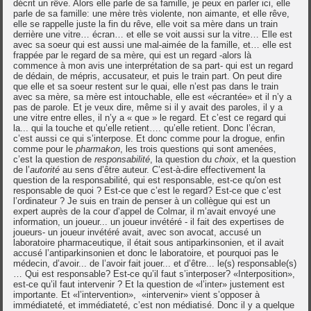
décrit un rêve. Alors elle parle de sa famille, je peux en parler ici, elle
parle de sa famille: une mère très violente, non aimante, et elle rêve,
elle se rappelle juste la fin du rêve, elle voit sa mère dans un train
derrière une vitre… écran… et elle se voit aussi sur la vitre… Elle est
avec sa soeur qui est aussi une mal-aimée de la famille, et… elle est
frappée par le regard de sa mère, qui est un regard -alors là
commence à mon avis une interprétation de sa part- qui est un regard
de dédain, de mépris, accusateur, et puis le train part. On peut dire
que elle et sa soeur restent sur le quai, elle n’est pas dans le train
avec sa mère, sa mère est intouchable, elle est «écrantée» et il n’y a
pas de parole. Et je veux dire, même si il y avait des paroles, il y a
une vitre entre elles, il n’y a « que » le regard. Et c’est ce regard qui
la... qui la touche et qu’elle retient…. qu’elle retient. Donc l’écran,
c’est aussi ce qui s’interpose. Et donc comme pour la drogue, enfin
comme pour le
pharmakon
, les trois questions qui sont amenées,
c’est la question de
responsabilité
, la question du
choix
, et la question
de l’
autorité
au sens d’être auteur. C’est-à-dire effectivement la
question de la responsabilité, qui est responsable, est-ce qu'on est
responsable de quoi ? Est-ce que c’est le regard? Est-ce que c’est
l’ordinateur ? Je suis en train de penser à un collègue qui est un
expert auprès de la cour d’appel de Colmar, il m’avait envoyé une
information, un joueur... un joueur invétéré - il fait des expertises de
joueurs- un joueur invétéré avait, avec son avocat, accusé un
laboratoire pharmaceutique, il était sous antiparkinsonien, et il avait
accusé l’antiparkinsonien et donc le laboratoire, et pourquoi pas le
médecin, d’avoir... de l’avoir fait jouer... et d’être... le(s) responsable(s)
… Qui est responsable? Est-ce qu’il faut s’interposer? «Interposition»,
est-ce qu’il faut intervenir ? Et la question de «l’inter» justement est
importante. Et «l’intervention», «intervenir» vient s’opposer à
immédiateté, et immédiateté, c’est non médiatisé. Donc il y a quelque