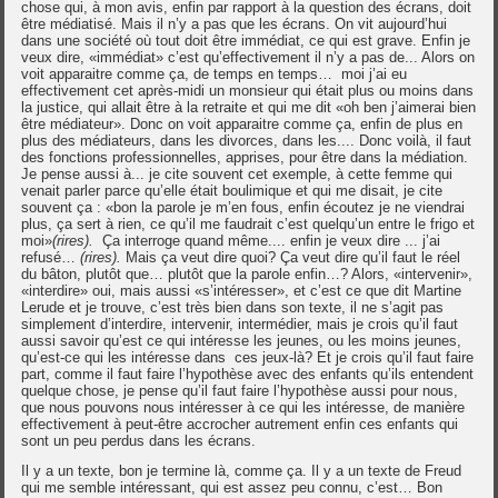
chose qui, à mon avis, enfin par rapport à la question des écrans, doit
être médiatisé. Mais il n’y a pas que les écrans. On vit aujourd’hui
dans une société où tout doit être immédiat, ce qui est grave. Enfin je
veux dire, «immédiat» c’est qu’effectivement il n’y a pas de... Alors on
voit apparaitre comme ça, de temps en temps… moi j’ai eu
effectivement cet après-midi un monsieur qui était plus ou moins dans
la justice, qui allait être à la retraite et qui me dit «oh ben j’aimerai bien
être médiateur». Donc on voit apparaitre comme ça, enfin de plus en
plus des médiateurs, dans les divorces, dans les.... Donc voilà, il faut
des fonctions professionnelles, apprises, pour être dans la médiation.
Je pense aussi à... je cite souvent cet exemple, à cette femme qui
venait parler parce qu’elle était boulimique et qui me disait, je cite
souvent ça : «bon la parole je m’en fous, enfin écoutez je ne viendrai
plus, ça sert à rien, ce qu’il me faudrait c’est quelqu’un entre le frigo et
moi»
(rires).
Ça interroge quand même.... enfin je veux dire ... j’ai
refusé…
(rires).
Mais ça veut dire quoi? Ça veut dire qu’il faut le réel
du bâton, plutôt que… plutôt que la parole enfin…? Alors, «intervenir»,
«interdire» oui, mais aussi «s’intéresser», et c’est ce que dit Martine
Lerude et je trouve, c’est très bien dans son texte, il ne s’agit pas
simplement d’interdire, intervenir, intermédier, mais je crois qu’il faut
aussi savoir qu’est ce qui intéresse les jeunes, ou les moins jeunes,
qu’est-ce qui les intéresse dans ces jeux-là? Et je crois qu’il faut faire
part, comme il faut faire l’hypothèse avec des enfants qu’ils entendent
quelque chose, je pense qu’il faut faire l’hypothèse aussi pour nous,
que nous pouvons nous intéresser à ce qui les intéresse, de manière
effectivement à peut-être accrocher autrement enfin ces enfants qui
sont un peu perdus dans les écrans.
Il y a un texte, bon je termine là, comme ça. Il y a un texte de Freud
qui me semble intéressant, qui est assez peu connu, c’est… Bon