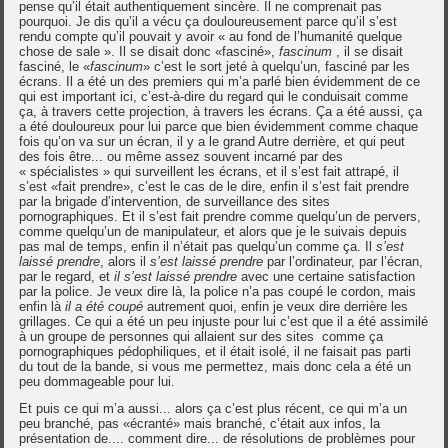
pense qu’il était authentiquement sincère. Il ne comprenait pas
pourquoi. Je dis qu’il a vécu ça douloureusement parce qu’il s’est
rendu compte qu’il pouvait y avoir « au fond de l’humanité quelque
chose de sale ». Il se disait donc «fasciné»,
fascinum
, il se disait
fasciné, le «
fascinum
» c’est le sort jeté à quelqu’un, fasciné par les
écrans. Il a été un des premiers qui m’a parlé bien évidemment de ce
qui est important ici, c’est-à-dire du regard qui le conduisait comme
ça, à travers cette projection, à travers les écrans. Ça a été aussi, ça
a été douloureux pour lui parce que bien évidemment comme chaque
fois qu’on va sur un écran, il y a le grand Autre derrière, et qui peut
des fois être... ou même assez souvent incarné par des
« spécialistes » qui surveillent les écrans, et il s’est fait attrapé, il
s’est «fait prendre», c’est le cas de le dire, enfin il s’est fait prendre
par la brigade d’intervention, de surveillance des sites
pornographiques. Et il s’est fait prendre comme quelqu’un de pervers,
comme quelqu’un de manipulateur, et alors que je le suivais depuis
pas mal de temps, enfin il n’était pas quelqu’un comme ça. Il
s’est
laissé prendre
, alors il
s’est laissé prendre
par l’ordinateur, par l’écran,
par le regard, et
il s’est laissé prendre
avec une certaine satisfaction
par la police. Je veux dire là, la police n’a pas coupé le cordon, mais
enfin là
il a été coupé
autrement quoi, enfin je veux dire derrière les
grillages. Ce qui a été un peu injuste pour lui c’est que il a été assimilé
à un groupe de personnes qui allaient sur des sites comme ça
pornographiques pédophiliques, et il était isolé, il ne faisait pas parti
du tout de la bande, si vous me permettez, mais donc cela a été un
peu dommageable pour lui.
Et puis ce qui m’a aussi... alors ça c’est plus récent, ce qui m’a un
peu branché, pas «écranté» mais branché, c’était aux infos, la
présentation de.... comment dire... de résolutions de problèmes pour