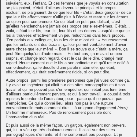
suivaient, eux, l’enfant. Et ces femmes que je voyais en consultation
se plaignaient, c’était d’ailleurs devenu le principal et le propos
exclusif, se plaignaient de ce que leur fils - c’était deux garçons- de ce
que leur fils effectivement n’aille plus à l’école et reste sur les écrans,
ce qu’on peut comprendre. Ce qui était un petit peu délicat, c’est
qu’elles n’enclenchaient jamais des propos sur elles-mêmes. C’était…
voilà, c’était leur fils, leur fils, leur fils et les écrans. Jusqu’à ce que je
les ai trouvées effectivement un peu réductrices dans leurs propos.
J’en parlais aux collègues, tous les deux m’ont dit : « Heureusement
que les enfants ont des écrans, ça leur permet véritablement d’avoir
autre chose que leur mère! ». Bon il se trouve que c’était la mère, ça
peut être quelqu’un d’autre mais… En tout cas, ça m’avait un peu
surpris, et changé mon regard, c’est le cas de le dire, changé mon
regard. Heureusement que le fils a son ordinateur et qu’il reste collé à
son ordinateur, ça le décolle d’une parole maternelle, qui était,
effectivement, qui était extrêmement rigide, si on peut dire.
Autre propos, parmi les premières personnes que j’ai vues comme ça,
il y avait un ingénieur qui allait sur des sites pornographiques à son
travail et qui ne pouvait pas s’en empêcher, qui n’était pas lui-même
d’ailleurs particulièrement pervers, et qui à son travail, a coupé à trois
reprises le cordon de l’ordinateur, pour…parce qu’il ne pouvait pas
s’empêcher. Ce qui a donné lieu, alors non pas à une rupture
conventionnelle mais comment dire.... à un grand dégagement
(rires).
Un homme malheureux. Pas de renoncement possible donc
l’intervention d’un réel.
Et puis aussi de la même façon, un garçon, également non pervers,
qui, lui, a vécu ça très douloureusement. Il allait sur des sites
pornographiques d’enfants, et il ne comprenait pas pourquoi. Et je