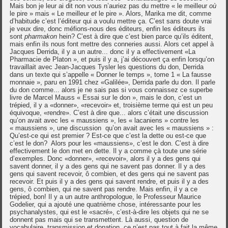
Mais bon je leur ai dit non vous n’auriez pas du mettre « le meilleur
où
le pire » mais « Le meilleur
et
le pire ». Alors, Marika me dit, comme
d’habitude c’est l’éditeur qui a voulu mettre ça. C’est sans doute vrai
je veux dire, donc méfions-nous des éditeurs, enfin les éditeurs ils
sont
pharmakon
hein? C’est à dire que c’est bien parce qu’ils éditent,
mais enfin ils nous font mettre des conneries aussi. Alors cet appel à
Jacques Derrida, il y a un autre... donc il y a effectivement «La
Pharmacie de Platon », et puis il y a, j’ai découvert ça enfin lorsqu’on
travaillait avec Jean-Jacques Tysler les questions du don, Derrida
dans un texte qui s’appelle « Donner le temps », tome 1 « La fausse
monnaie », paru en 1991 chez «Galilée», Derrida parle du don. Il parle
du don comme... alors je ne sais pas si vous connaissez ce superbe
livre de Marcel Mauss « Essai sur le don », mais le don, c’est un
trépied, il y a «donner», «recevoir» et, troisième terme qui est un peu
équivoque, «rendre». C’est à dire que... alors c’était une discussion
qu’on avait avec les « maussiens », les « lacaniens » contre les
« maussiens », une discussion qu’on avait avec les « maussiens » :
Qu’est-ce qui est premier ? Est-ce que c’est la dette ou est-ce que
c’est le don? Alors pour les «maussiens», c’est le don. C’est à dire
effectivement le don met en dette. Il y a comme çà toute une série
d’exemples. Donc «donner», «recevoir», alors il y a des gens qui
savent donner, il y a des gens qui ne savent pas donner. Il y a des
gens qui savent recevoir, ô combien, et des gens qui ne savent pas
recevoir. Et puis il y a des gens qui savent rendre, et puis il y a des
gens, ô combien, qui ne savent pas rendre. Mais enfin, il y a ce
trépied, bon! Il y a un autre anthropologue, le Professeur Maurice
Godelier, qui a ajouté une quatrième chose, intéressante pour les
psychanalystes, qui est le «sacré», c’est-à-dire les objets qui ne se
donnent pas mais qui se transmettent. Là aussi, question de
vocabulaire, transmission et donation, ce n’est pas tout à fait la même