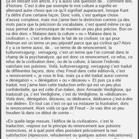
ça en relisant son article, il y a aussi une question de… comment dire,
d’histoire. C’est à dire par exemple le mot culture a signifié en
allemand autre chose que ce qu’il signifiait auparavant, lorsque Kant
l’a défini d’une certaine façon. Donc voilà, c’est quelque chose
d’assez complexe, mais moi j’aime bien la distinction comme ça des
mots parce que la précision du vocabulaire, c’est quand même ce qui
nous permet de communiquer de manière un peu plus précise. Bon on
va dire donc « Malaise dans la culture » ou « Malaise dans la
civilisation », c’est à-dire dans le fait de se civiliser, ce qui pour
Melman est un terme un peu péjoratif parce que qui civilise qui? Alors
il y a ce terme aussi, de… ce terme de de renoncement, la
k
ulturversagung ; versagung
, c’est un terme que l’on connait dans le
champ de la psychanalyse, qui est donc ce renoncement, ce refus, ce
refus de la civilisation donc, ou de la culture, à laisser l’individu
satisfaire ses pulsions. Voilà, k
ulturversagung
,
versagung
c’est traduit
de différentes façons, donc chez Freud dans cette édition-là, c’est
« renoncement », je vous le lirai, mais ça a été traduit aussi comme
« dénégation », « dénégation » ou « désaveu ». Et puis ça a été
traduit, moi j’aime bien cette traduction enfin qui est un peu plus
confidentielle, qui est celle d’un italien, donc Armando Verdiglione, qui
traduisait ça, c’est Verdiglione, c’est du Verdiglione, la «dédisance».
Voilà donc, dénégation, désaveu, ou dédisance, dédisance ç’est-à-dire
«se dédire». En tout cas c’est ce qui va instaurer la frustration, donc
le renoncement. Alors voilà ce que dit Freud – Je vais être un peu
freudien là dans ce début de soirée - :
«En quelle large mesure, l’édifice de la civilisation», c’est le
traduction, «repose sur le principe du renoncement aux pulsions
instinctives, et à quel point elles postulent précisément la non
satisfaction (répression, refoulement ou quelques autres mécanismes)