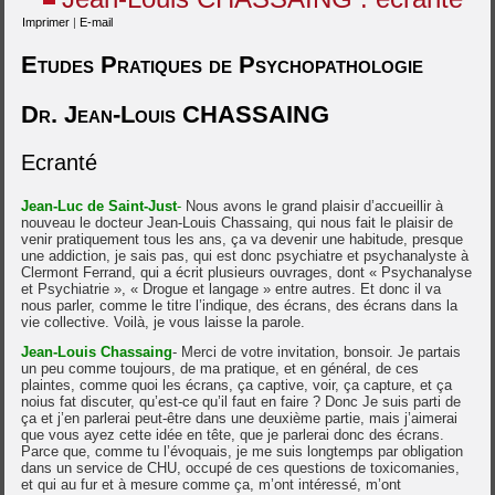
Imprimer
|
E-mail
Etudes Pratiques de Psychopathologie
Dr. Jean-Louis CHASSAING
Ecranté
Jean-Luc de Saint-Jus
t
-
Nous avons le grand plaisir d’accueillir à
nouveau le docteur Jean-Louis Chassaing, qui nous fait le plaisir de
venir pratiquement tous les ans, ça va devenir une habitude, presque
une addiction, je sais pas, qui est donc psychiatre et psychanalyste à
Clermont Ferrand, qui a écrit plusieurs ouvrages, dont « Psychanalyse
et Psychiatrie », « Drogue et langage » entre autres. Et donc il va
nous parler, comme le titre l’indique, des écrans, des écrans dans la
vie collective. Voilà, je vous laisse la parole.
Jean-Louis Chassaing
- Merci de votre invitation, bonsoir. Je partais
un peu comme toujours, de ma pratique, et en général, de ces
plaintes, comme quoi les écrans, ça captive, voir, ça capture, et ça
noius fat discuter, qu’est-ce qu’il faut en faire ? Donc Je suis parti de
ça et j’en parlerai peut-être dans une deuxième partie, mais j’aimerai
que vous ayez cette idée en tête, que je parlerai donc des écrans.
Parce que, comme tu l’évoquais, je me suis longtemps par obligation
dans un service de CHU, occupé de ces questions de toxicomanies,
et qui au fur et à mesure comme ça, m’ont intéressé, m’ont