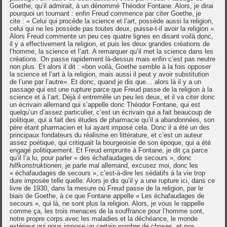
Goethe, qu’il admirait, à un dénommé Théodor Fontane. Alors, je dirai
pourquoi un tournant : enfin Freud commence par citer Goethe, je
cite :
«
Celui qui procède la science et l’art, possède aussi la religion,
celui qui ne les possède pas toutes deux, puisse-t-il avoir la religion
».
Alors Freud commente un peu ces quatre lignes en disant voilà donc,
il y a effectivement la religion, et puis les deux grandes créations de
l’homme, la science et l’art. A remarquer qu’il met la science dans les
créations. On passe rapidement là-dessus mais enfin c’est pas neutre
non plus. Et alors il dit : «bon voilà, Goethe semble à la fois opposer
la science et l’art à la religion, mais aussi il peut y avoir substitution
de l’une par l’autre». Et donc, quand je dis que… alors là il y a un
passage qui est une rupture parce que Freud passe de la religion à la
science et à l’art. Déjà il entremêle un peu les deux, et il va citer donc
un écrivain allemand qui s’appelle donc Théodor Fontane, qui est
quelqu’un d’assez particulier, c’est un écrivain qui a fait beaucoup de
politique, qui a fait des études de pharmacie qu’il a abandonnées, son
père étant pharmacien et lui ayant imposé cela. Donc il a été un des
principaux fondateurs du réalisme en littérature, et c’est un auteur
assez poétique, qui critiquait la bourgeoisie de son époque, qui a été
engagé politiquement. Et Freud emprunte à Fontane, je dit ça parce
qu’il l’a lu, pour parler « des échafaudages de secours », donc
hilfkonstruktionen
, je parle mal allemand, excusez moi, donc les
« échafaudages de secours », c’est-à-dire les sédatifs à la vie trop
dure imposée telle quelle. Alors je dis qu’il y a une rupture ici, dans ce
livre de 1930, dans la mesure où Freud passe de la religion, par le
biais de Goethe, à ce que Fontane appelle « Les échafaudages de
secours », qui là, ne sont plus la religion. Alors, je vous le rappelle
comme ça, les trois menaces de la souffrance pour l’homme sont,
notre propre corps avec les maladies et la déchéance, le monde
extérieur qui nous impose un certain nombre de choses, et nos