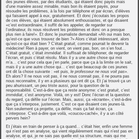
des jeunes élèves, par des étudiants, qui étaient donc payés mais
d’une manière assez minable, mais bon ils étaient payés, pour
résoudre les problèmes, à la fois par téléphone et par écran, d’élèves
qui faisaient appel à eux, gratuitement. Et donc j’écoutais les propos
de ces élèves, qui étaient absolument enthousiastes, et qui disaient
«c’est extraordinaire, il suffit de les appeler, de regarder sur
l’ordinateur, ils nous résolvent les problèmes et donc on a presque
plus rien à faire!». Et donc le journaliste demandait «Ah oui mais bon,
qu’est-ce que vous trouvez de bien ?» Alors c’était intéressant, alors
qu’est-ce qui était bien ? C’était
gratuit,
comme pourrait le devenir la
médecine! Rien à payer, on vient, on vient pas, bon, on s’en fout…
C’était gratuit, c’était
immédiat
. Il suffisait de téléphoner, de regarder
l’écran, et puis c’était résolu. Mais il y a une autre chose qui moi
m’a… c’est pour cela que j’en parle, parce que ça à la limite on le sait,
mais il y a une autre chose qui... c’est que beaucoup de ces jeunes
ont dit la chose suivante : «et puis,
le professeur ne nous voit pas
».
Eh alors? Il ne nous voit pas, il ne nous connait pas, il ne pourra pas
nous reconnaitre, il y en a plusieurs qui ont dit ça. Et j’ai trouvé ça un
peu ahurissant, un peu triste aussi, pour la question de la
responsabilité. C’est-à-dire que ça reste anonyme: c’est
gratuit
, c’est
immédiat
, c’est
anonyme
. Voilà, on y est! Donc l’écran et la question
du regard, ça défile sur l’écran. Mais, aussi, ça «écrante», c’est-à-dire
que ça s’interpose, justement. C’est ce que disaient ces jeunes-là.
Non seulement ça projette, ça défile, mais ça fait écran, ça
s’
interpose
. C’est-à-dire que voilà, «coucou-caché», il y a un côté
pervers hein?
Et j’étais en train de penser à ça quand... c’était hier, enfin une femme
qui n’est pas en analyse, qui vient régulièrement mais qui n’est pas en
analyse, et qui, je ne sais pas quelle est sa structure, mais qui me