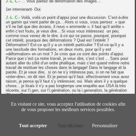
J.-L. C.
- … Vous parliez de déformation des images…
1er intervenant- Oui.
J.-L. C
.- Voilà, voilà un point d’appui pour une discussion. C’est-à-dire
un gamin qui vient parler de ça… Alors si vous, vous pensez « que
s’il ne fait que des écrans, il nous « emmerde », il faut qu’il arrête »
enfin c’est foutu, je veux dire... Si vous vous intéressez un peu,
comme vous venez de le dire, à ce qui se passe, pourquoi, pourquoi
cet intérêt, pourquoi des déformations ? Quel est l’intérêt ?
Déformation? Est-ce qu’il y a un intérêt particulier ? Est-ce qu’il y a
une lassitude des formations, en deux mots, pour qu’il y est
«déformation» en un mot ? Je crois que ce sont des points d’appui.
Parce que c’est ça notre travail, je veux dire, c’est c’est ... Sans pour
autant aller du côté d’un ordre phallique, mais c’est quand même notre
travail de restituer les choses dans le langage! Dans le langage et la
parole. Et je veux dire, si on ne s’y intéresse pas, si on ne fait que
«inter-dire», on dit rien. Et je pense qu’il faut, effectivement vous avez
raison, je pense qu’il faut s’y intéresser, oui. Mais alors il y a quelque
chose... je lisais il n’y a pas longtemps une enquête aux USA là très
récente, sur l’i.gen, sur l’i.génération, ou la i.generation, la génération
iPhone. Donc il y a eu un groupe de chercheurs qui donnaient
récemment les idées suivantes. Très brièvement, ils disaient que ça
En visitant ce site, vous acceptez l'utilisation de cookies afin
renforçait, ces excès, ces abus d’usage, je ne sais pas on parle des
usagers, va-t- on va parler des ab-usagers... mais en tout cas ces
de vous proposer les meilleurs services possibles.
abus comme ça d’usage, donc renforçaient le désir de contrôle des
parents. J’évoquais cette question de la rigidité des mères, bon ce
n’était pas de leur faute, mais on conçoit que si déjà, elles ont une
Tout accepter
Tout décliner
Personnaliser
structure un petit peu comme ça éducative rigide, on conçoit qu’elles
puissent elles aussi être du côté de l’excès, indépendamment de leur
structure de personnalité? Donc je disais ça renforçait le désir de