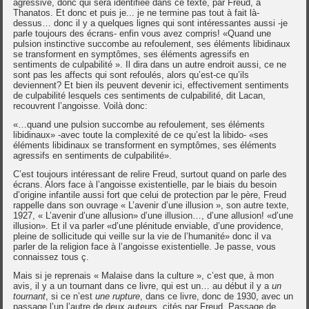
agressive, donc qui sera identifiée dans ce texte, par Freud, à
Thanatos. Et donc et puis je... je ne termine pas tout à fait là-
dessus… donc il y a quelques lignes qui sont intéressantes aussi -je
parle toujours des écrans- enfin vous avez compris! «Quand une
pulsion instinctive succombe au refoulement, ses éléments libidinaux
se transforment en symptômes, ses éléments agressifs en
sentiments de culpabilité ». Il dira dans un autre endroit aussi, ce ne
sont pas les affects qui sont refoulés, alors qu’est-ce qu’ils
deviennent? Et bien ils peuvent devenir ici, effectivement sentiments
de culpabilité lesquels ces sentiments de culpabilité, dit Lacan,
recouvrent l’angoisse. Voilà donc:
«…quand une pulsion succombe au refoulement, ses éléments
libidinaux» -avec toute la complexité de ce qu’est la libido- «ses
éléments libidinaux se transforment en symptômes, ses éléments
agressifs en sentiments de culpabilité».
C’est toujours intéressant de relire Freud, surtout quand on parle des
écrans. Alors face à l’angoisse existentielle, par le biais du besoin
d’origine infantile aussi fort que celui de protection par le père, Freud
rappelle dans son ouvrage « L’avenir d’une illusion », son autre texte,
1927, « L’avenir d’une allusion» d’une illusion…, d’une allusion! «d’une
illusion». Et il va parler «d’une plénitude enviable, d’une providence,
pleine de sollicitude qui veille sur la vie de l’humanité» donc il va
parler de la religion face à l’angoisse existentielle. Je passe, vous
connaissez tous ç.
Mais si je reprenais « Malaise dans la culture », c’est que, à mon
avis, il y a un tournant dans ce livre, qui est un… au début il y a
un
tournant
, si ce n’est
une rupture
, dans ce livre, donc de 1930, avec un
passage l’un l’autre de deux auteurs, cités par Freud. Passage de