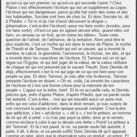
qu’est-ce qui est premier, ou qu’est-ce qui seconde l’autre ? Chez
Platon c’est effectivement l’écriture qui est un supplément au
Logos
,
l’écriture qui est dangereuse, parce qu’elle fait sortir des voies et des
lois habituelles, Socrate sort hors de chez lui. Et donc Socrate lui, dit
à Phèdre:
« Toi tu m’as l’air d’avoir découvert la drogue »,
(pharmakon
, c’est-à-dire l’écriture)
«pour me faire sortir» (exodou,
pour
me faire sortir)
. «N’est-ce pas en agitant devant elles, quand elles ont
faim, un rameau ou un fruit, qu’on mène les bêtes»
. Toute cette
question de l’attrait, de l’attirance, de la tentation. Alors peut-être le
plus explicite, c’est ce mythe qui est dans le texte de Platon, le mythe
de Theuth et de Tamous. Theuth qui est un savant, qui a inventé le
nombre, le calcul, la géométrie, l’astronomie, le trictrac, les dés, et qui
a inventé donc les caractères de l’écriture. Et Tamous est un roi qui
règne sur l’Egypte, et qui doit juger de la valeur, de la valeur utilitaire
de chaque art qui est présenté par le savant Theuth. Donc Derrida dit
déjà, effectivement c’est le roi qui juge de ce qui est bien pour son
peuple ou pas. Et donc Tamous, je vais aller vite là-dessus, Tamous
présente l’écriture en disant: « Oh roi, voilà, j’ai inventé les caractères
de l’écriture et c’est une bonne chose pour la mémoire de ton
peuple
»
. L’appui sur la lettre, hein! Et le roi accueille cela, et Derrida
précise que, enfin d’après Platon, d’après Phèdre, que sa parole seule
fait autorité. C’est-à-dire… moi qui aie travaillé aussi un autre mot,
enfin qui est celui d’addiction, dans le droit romain, je suis surpris de
voir comment la parole à cette époque pouvait compter. C’est-à-dire
que addiction, c’est «
ad-dictus
», « dit à », c’est le préteur, un homme
de loi qui dit à untel: « tu n’as pas payé ta dette, donc je te remets
comme esclave à celui à qui tu devais une dette » Point! Le préteur a
dit! Terminé!. Et là c’est pareil, le roi, sa parole seule fait autorité, il
parle, il dit, il dicte, et sa parole suffit! Donc Derrida dit qu’il apparait
comme un père, alors que le
pharmakon
sera un produit, un
ergon
. Et