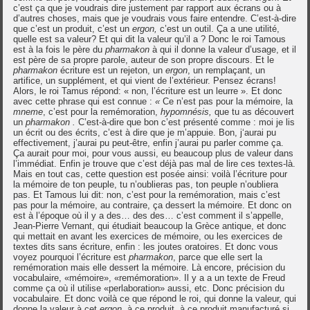
c’est ça que je voudrais dire justement par rapport aux écrans ou à
d’autres choses, mais que je voudrais vous faire entendre. C’est-à-dire
que c’est un produit, c’est un
ergon,
c’est un outil. Ça a une utilité,
quelle est sa valeur? Et qui dit la valeur qu’il a ? Donc le roi Tamous
est à la fois le père du
pharmakon
à qui il donne la valeur d’usage, et il
est père de sa propre parole, auteur de son propre discours. Et le
pharmakon
écriture est un rejeton, un
ergon
, un remplaçant, un
artifice, un supplément, et qui vient de l’extérieur. Pensez écrans!
Alors, le roi Tamus répond: « non, l’écriture est un leurre ». Et donc
avec cette phrase qui est connue :
«
Ce n’est pas pour la mémoire, la
mneme
, c’est pour la remémoration,
hypomnésis,
que tu as découvert
un
pharmakon .
C’est-à-dire que bon c’est présenté comme : moi je lis
un écrit ou des écrits, c’est à dire que je m’appuie. Bon, j‘aurai pu
effectivement, j’aurai pu peut-être, enfin j’aurai pu parler comme ça.
Ça aurait pour moi, pour vous aussi, eu beaucoup plus de valeur dans
l’immédiat. Enfin je trouve que c’est déjà pas mal de lire ces textes-là.
Mais en tout cas, cette question est posée ainsi: voilà l’écriture pour
la mémoire de ton peuple, tu n’oublieras pas, ton peuple n’oubliera
pas. Et Tamous lui dit: non, c’est pour la remémoration, mais c’est
pas pour la mémoire, au contraire, ça dessert la mémoire. Et donc on
est à l’époque où il y a des… des des… c’est comment il s’appelle,
Jean-Pierre Vernant, qui étudiait beaucoup la Grèce antique, et donc
qui mettait en avant les exercices de mémoire, ou les exercices de
textes dits sans écriture, enfin : les joutes oratoires. Et donc vous
voyez pourquoi l’écriture est
pharmakon
, parce que elle sert la
remémoration mais elle dessert la mémoire. Là encore, précision du
vocabulaire, «mémoire», «remémoration». Il y a a un texte de Freud
comme ça où il utilise «perlaboration» aussi, etc. Donc précision du
vocabulaire. Et donc voilà ce que répond le roi, qui donne la valeur, qui
donne la valeur à cet
ergon
, à ce produit, à ce produit manufacturé si