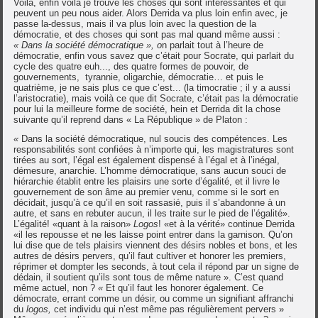
Voilà, enfin voilà je trouve les choses qui sont intéressantes et qui
peuvent un peu nous aider. Alors Derrida va plus loin enfin avec, je
passe la-dessus, mais il va plus loin avec la question de la
démocratie, et des choses qui sont pas mal quand même aussi :
« Dans la société démocratique », o
n parlait tout à l’heure de
démocratie, enfin vous savez que c’était pour Socrate, qui parlait du
cycle des quatre euh..., des quatre formes de pouvoir, de
gouvernements, tyrannie, oligarchie, démocratie… et puis le
quatrième, je ne sais plus ce que c’est... (la timocratie ; il y a aussi
l’aristocratie), mais voilà ce que dit Socrate, c’était pas la démocratie
pour lui la meilleure forme de société, hein et Derrida dit la chose
suivante qu’il reprend dans « La République » de Platon :
«
Dans la société démocratique, nul soucis des compétences. Les
responsabilités sont confiées à n’importe qui, les magistratures sont
tirées au sort, l’égal est également dispensé à l’égal et à l’inégal,
démesure, anarchie. L’homme démocratique, sans aucun souci de
hiérarchie établit entre les plaisirs une sorte d’égalité, et il livre le
gouvernement de son âme au premier venu, comme si le sort en
décidait, jusqu’à ce qu’il en soit rassasié, puis il s’abandonne à un
autre, et sans en rebuter aucun, il les traite sur le pied de l’égalité».
L’égalité! «quant à la raison»
Logos
! «et à la vérité» continue Derrida
«il les repousse et ne les laisse point entrer dans la garnison. Qu’on
lui dise que de tels plaisirs viennent des désirs nobles et bons, et les
autres de désirs pervers, qu’il faut cultiver et honorer les premiers,
réprimer et dompter les seconds, à tout cela il répond par un signe de
dédain, il soutient qu’ils sont tous de même nature ». C’est quand
même actuel, non ?
«
Et qu’il faut les honorer également. Ce
démocrate, errant comme un désir, ou comme un signifiant affranchi
du
logos,
cet individu qui n’est même pas régulièrement pervers »