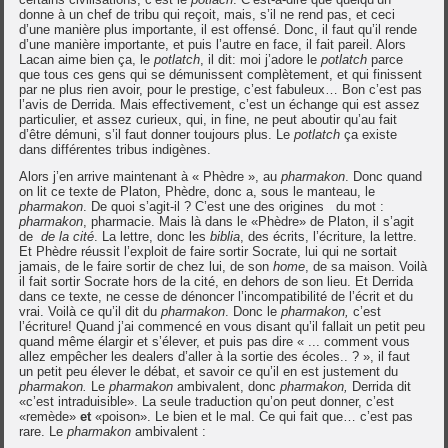
donne à un chef de tribu qui reçoit, mais, s’il ne rend pas, et ceci
d’une manière plus importante, il est offensé. Donc, il faut qu’il rende
d’une manière importante, et puis l’autre en face, il fait pareil. Alors
Lacan aime bien ça, le
potlatch
, il dit: moi j’adore le
potlatch
parce
que tous ces gens qui se démunissent complètement, et qui finissent
par ne plus rien avoir, pour le prestige, c’est fabuleux… Bon c’est pas
l’avis de Derrida. Mais effectivement, c’est un échange qui est assez
particulier, et assez curieux, qui, in fine, ne peut aboutir qu’au fait
d’être démuni, s’il faut donner toujours plus. Le
potlatch
ça existe
dans différentes tribus indigènes.
Alors j’en arrive maintenant à « Phèdre », au
pharmakon
. Donc quand
on lit ce texte de Platon, Phèdre, donc a, sous le manteau, le
pharmakon
. De quoi s’agit-il ? C’est une des origines du mot :
pharmakon
, pharmacie. Mais là dans le «Phèdre» de Platon, il s’agit
de
de la cité
. La lettre, donc les
biblia
, des écrits, l’écriture, la lettre.
Et Phèdre réussit l’exploit de faire sortir Socrate, lui qui ne sortait
jamais, de le faire sortir de chez lui, de son
home
, de sa maison. Voilà
il fait sortir Socrate hors de la cité, en dehors de son lieu. Et Derrida
dans ce texte, ne cesse de dénoncer l’incompatibilité de l’écrit et du
vrai. Voilà ce qu’il dit du
pharmakon
. Donc le
pharmakon,
c’est
l’écriture! Quand j’ai commencé en vous disant qu’il fallait un petit peu
quand même élargir et s’élever, et puis pas dire « ... comment vous
allez empêcher les dealers d’aller à la sortie des écoles.. ? », il faut
un petit peu élever le débat, et savoir ce qu’il en est justement du
pharmakon.
Le
pharmakon
ambivalent, donc
pharmakon,
Derrida dit
«c’est intraduisible». La seule traduction qu’on peut donner, c’est
«remède»
et
«poison». Le bien et le mal. Ce qui fait que… c’est pas
rare. Le
pharmakon
ambivalent :