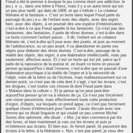
Freud a été le premier à évoquer le jeu comme étant une addiction, le
jeu j. e .u., dans une lettre à Fliess, mais il y a un autre texte qui est
un peu plus tardif, qui date de 1908, et qui s’intitule « Le créateur
littéraire et la fantaisie ». C’est un texte dans lequel Freud parle du
passage du jeu j.e.u. de l’enfant avec des objets, avec des
ergon
,
hein, avec des objets, à on pourrait dire une espèce d’intériorisation,
c’est-à-dire à ce que Freud appelle là les
fantaisies
. Ce n’est pas des
fantasmes, des fantaisies, il parle de rêves diurnes, c’est-à-dire dans
ce texte comment l’enfant passe… Il dit, l’enfant est un créateur
littéraire né, c’est-à-dire qu’il joue avec des jouets, et puis au moment
de l’adolescence, ou un peu avant, il va abandonner en partie ses
objets pour élaborer des rêves diurnes. C’est-à-dire, passage de la
réalité des objets, des
ergon
, à une élaboration intellectuelle, mais pas
seulement, affective aussi. Et c’est un texte qui est joli, parce qu’il
parle de la naissance de la poésie et, en lisant ce texte on pouvait
penser qu’aujourd’hui c’était l’inverse, c’est-à-dire que on passait d’une
élaboration psychique à la réalité de
l’ergon
et à la nécessité de
l’objet, voire de la lettre ou de l’écriture, mais malheureusement sur ce
dernier point, ce n’est pas de cela dont il s’agit, c’est les écrans, c’est
les drogues, c’est toutes ces choses-là dont Freud parle dans
« Malaise dans la culture ». Et je pense qu’on peut peut-être
aujourd’hui penser qu’on va à rebours de ça. Ce n’est pas forcément
une vision pessimiste, mais effectivement toute cette production
d
’ergon
, d’objets, sur lesquels on prend appui, ce n’est pas forcément
quelque chose d’intéressant pour l’avenir. J’avais discuté avec une
femme qui se disait linguiste et qui voulait un peu comme Michel
Serres être optimiste, elle disait : « Moi, j’ai bien commencé par lire
des livres, et bien maintenant je vais sur les écrans et puis je
m’intéresse aux écrans. Et bien eux, ils feront pareil, ils passeront des
écrans à la lettre, à la littérature ». Non, c’est pas pareil, je veux dire