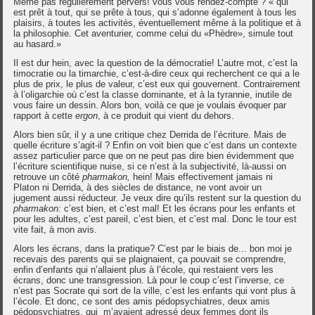
Même pas régulièrement pervers! vous vous rendez-compte ? « qui
est prêt à tout, qui se prête à tous, qui s’adonne également à tous les
plaisirs, à toutes les activités, éventuellement même à la politique et à
la philosophie. Cet aventurier, comme celui du «Phèdre», simule tout
au hasard.»
Il est dur hein, avec la question de la démocratie! L’autre mot, c’est la
timocratie ou la timarchie, c’est-à-dire ceux qui recherchent ce qui a le
plus de prix, le plus de valeur, c’est eux qui gouvernent. Contrairement
à l’oligarchie où c’est la classe dominante, et à la tyrannie, inutile de
vous faire un dessin. Alors bon, voilà ce que je voulais évoquer par
rapport à cette
ergon
, à ce produit qui vient du dehors.
Alors bien sûr, il y a une critique chez Derrida de l’écriture. Mais de
quelle écriture s’agit-il ? Enfin on voit bien que c’est dans un contexte
assez particulier parce que on ne peut pas dire bien évidemment que
l’écriture scientifique nuise, si ce n’est à la subjectivité, là-aussi on
retrouve un côté
pharmakon,
hein! Mais effectivement jamais ni
Platon ni Derrida, à des siècles de distance, ne vont avoir un
jugement aussi réducteur. Je veux dire qu’ils restent sur la question du
pharmakon:
c’est bien, et c’est mal! Et les écrans pour les enfants et
pour les adultes, c’est pareil, c’est bien, et c’est mal. Donc le tour est
vite fait, à mon avis.
Alors les écrans, dans la pratique? C’est par le biais de... bon moi je
recevais des parents qui se plaignaient, ça pouvait se comprendre,
enfin d’enfants qui n’allaient plus à l’école, qui restaient vers les
écrans, donc une transgression. Là pour le coup c’est l’inverse, ce
n’est pas Socrate qui sort de la ville, c’est les enfants qui vont plus à
l’école. Et donc, ce sont des amis pédopsychiatres, deux amis
pédopsychiatres, qui m’avaient adressé deux femmes dont ils