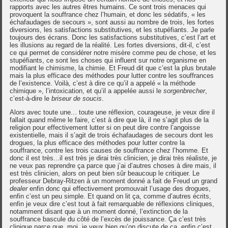
rapports avec les autres êtres humains. Ce sont trois menaces qui
provoquent la souffrance chez l’humain, et donc les sédatifs, « les
échafaudages de secours », sont aussi au nombre de trois, les fortes
diversions, les satisfactions substitutives, et les stupéfiants. Je parle
toujours des écrans. Donc les satisfactions substitutives, c’est l’art et
les illusions au regard de la réalité. Les fortes diversions, dit-il, c’est
ce qui permet de considérer notre misère comme peu de chose, et les
stupéfiants, ce sont les choses qui influent sur notre organisme en
modifiant le chimisme, la chimie. Et Freud dit que c’est la plus brutale
mais la plus efficace des méthodes pour lutter contre les souffrances
de l’existence. Voilà, c’est à dire ce qu’il a appelé « la méthode
chimique », l’intoxication, et qu’il a appelée aussi le
sorgenbrecher
,
c’est-à-dire le
briseur de soucis
.
Alors avec toute une... toute une réflexion, courageuse, je veux dire il
fallait quand même le faire, c’est à dire que là, il ne s’agit plus de la
religion pour effectivement lutter si on peut dire contre l’angoisse
existentielle, mais il s’agit de trois échafaudages de secours dont les
drogues, la plus efficace des méthodes pour lutter contre la
souffrance, contre les trois causes de souffrance chez l’homme. Et
donc il est très...il est très je dirai très clinicien, je dirai très réaliste, je
ne veux pas reprendre ça parce que j’ai d’autres choses à dire mais, il
est très clinicien, alors on peut bien sûr beaucoup le critiquer. Le
professeur Debray-Ritzen à un moment donné a fait de Freud un grand
dealer
enfin donc qui effectivement promouvait l’usage des drogues,
enfin c’est un peu simple. Et quand on lit ça, comme d’autres écrits,
enfin je veux dire c’est tout à fait remarquable de réflexions cliniques,
notamment disant que à un moment donné, l’extinction de la
souffrance bascule du côté de l’excès de jouissance. Ça c’est très
clinique parce que, moi, je veux bien qu’on discute de ça, enfin c’est