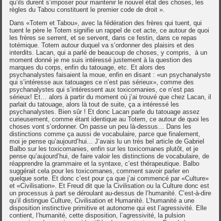
qu’ils durent s’imposer pour maintenir le nouvel état des choses, les
règles du Tabou constituent le premier code de droit ».
Dans «Totem et Tabou», avec la fédération des frères qui tuent, qui
tuent le père le Totem signifie un rappel de cet acte, ce autour de quoi
les frères se serrent, et se servent, dans ce festin, dans ce repas
totémique. Totem autour duquel va s’ordonner des plaisirs et des
interdits. Lacan, qui a parlé de beaucoup de choses, y compris, à un
moment donné je me suis intéressé justement à la question des
marques du corps, enfin du tatouage, etc. Et alors des
psychanalystes faisaient la moue, enfin en disant : «un psychanalyste
qui s’intéresse aux tatouages ce n’est pas sérieux», comme des
psychanalystes qui s’intéressent aux toxicomanies, ce n’est pas
sérieux! Et… alors à partir du moment où j’ai trouvé que chez Lacan, il
parlait du tatouage, alors là tout de suite, ça a intéressé les
psychanalystes. Bien sûr ! Et donc Lacan parle du tatouage assez
curieusement, comme étant identique au Totem, ce autour de quoi les
choses vont s’ordonner. On passe un peu là-dessus… Dans les
distinctions comme ça aussi de vocabulaire, parce que finalement,
moi je pense qu’aujourd’hui... J’avais lu un très bel article de Gabriel
Balbo sur les toxicomanies, enfin sur les toxicomanes plutôt, et je
pense qu’aujourd’hui, de faire valoir les distinctions de vocabulaire, de
réapprendre la grammaire et la syntaxe, c’est thérapeutique. Balbo
suggérait cela pour les toxicomanes, comment savoir parler en
quelque sorte. Et donc c’est pour ça que j’ai commencé par «Culture»
et «Civilisation». Et Freud dit que la Civilisation ou la Culture donc est
un processus à part se déroulant au-dessus de l’humanité. C’est-à-dire
qu’il distingue Culture, Civilisation et Humanité. L’humanité a une
disposition instinctive primitive et autonome qui est l’agressivité. Elle
contient, l’humanité, cette disposition, l’agressivité, la pulsion