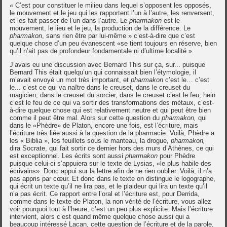
«
C’est pour constituer le milieu dans lequel s’opposent les opposés,
le mouvement et le jeu qui les rapportent l’un à l’autre, les renversent,
et les fait passer de l’un dans l’autre. Le
pharmakon
est le
mouvement, le lieu et le jeu, la production de la différence. Le
pharmakon
, sans rien être par lui-même » c’est-à-dire que c’est
quelque chose d’un peu évanescent «se tient toujours en réserve, bien
qu’il n’ait pas de profondeur fondamentale ni d’ultime localité ».
J’avais eu une discussion avec Bernard This sur ça, sur... puisque
Bernard This était quelqu’un qui connaissait bien l’étymologie, il
m’avait envoyé un mot très important, et
pharmakon
c’est le… c’est
le... c’est ce qui va naître dans le creuset, dans le creuset du
magicien, dans le creuset du sorcier, dans le creuset c’est le feu, hein
c’est le feu de ce qui va sortir des transformations des métaux, c’est-
à-dire quelque chose qui est relativement neutre et qui peut être bien
comme il peut être mal. Alors sur cette question du
pharmakon,
qui
dans le «Phèdre» de Platon, encore une fois, est l’écriture, mais
l’écriture très liée aussi à la question de la pharmacie. Voilà, Phèdre a
les « Biblia », les feuillets sous le manteau, la drogue,
pharmakon,
dira Socrate, qui fait sortir ce dernier hors des murs d’Athènes, ce qui
est exceptionnel. Les écrits sont aussi
pharmakon
pour Phèdre
puisque celui-ci s’appuiera sur le texte de Lysias, «le plus habile des
écrivains». Donc appui sur la lettre afin de ne rien oublier. Voilà, il n’a
pas appris par cœur. Et donc dans le texte on distingue le logographe,
qui écrit un texte qu’il ne lira pas, et le plaideur qui lira un texte qu’il
n’a pas écrit. Ce rapport entre l’oral et l’écriture est, pour Derrida,
comme dans le texte de Platon, la non vérité de l’écriture, vous allez
voir pourquoi tout à l’heure, c’est un peu plus explicite. Mais l’écriture
intervient, alors c’est quand même quelque chose aussi qui a
beaucoup intéressé Lacan, cette question de l’écriture et de la parole,