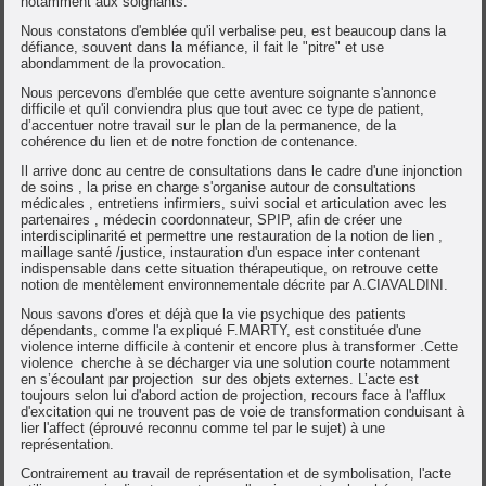
notamment aux soignants.
Nous constatons d'emblée qu'il verbalise peu, est beaucoup dans la
défiance, souvent dans la méfiance, il fait le "pitre" et use
abondamment de la provocation.
Nous percevons d'emblée que cette aventure soignante s'annonce
difficile et qu'il conviendra plus que tout avec ce type de patient,
d’accentuer notre travail sur le plan de la permanence, de la
cohérence du lien et de notre fonction de contenance.
Il arrive donc au centre de consultations dans le cadre d'une injonction
de soins , la prise en charge s'organise autour de consultations
médicales , entretiens infirmiers, suivi social et articulation avec les
partenaires , médecin coordonnateur, SPIP, afin de créer une
interdisciplinarité et permettre une restauration de la notion de lien ,
maillage santé /justice, instauration d'un espace inter contenant
indispensable dans cette situation thérapeutique, on retrouve cette
notion de mentèlement environnementale décrite par A.CIAVALDINI.
Nous savons d'ores et déjà que la vie psychique des patients
dépendants, comme l'a expliqué F.MARTY, est constituée d'une
violence interne difficile à contenir et encore plus à transformer .Cette
violence cherche à se décharger via une solution courte notamment
en s’écoulant par projection sur des objets externes. L’acte est
toujours selon lui d'abord action de projection, recours face à l'afflux
d'excitation qui ne trouvent pas de voie de transformation conduisant à
lier l'affect (éprouvé reconnu comme tel par le sujet) à une
représentation.
Contrairement au travail de représentation et de symbolisation, l'acte