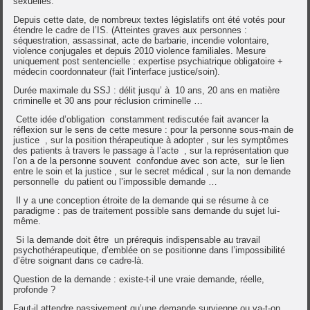
sexuelles.
Depuis cette date, de nombreux textes législatifs ont été votés pour
étendre le cadre de l’IS. (Atteintes graves aux personnes :
séquestration, assassinat, acte de barbarie, incendie volontaire,
violence conjugales et depuis 2010 violence familiales. Mesure
uniquement post sentencielle : expertise psychiatrique obligatoire +
médecin coordonnateur (fait l’interface justice/soin).
Durée maximale du SSJ : délit jusqu’ à 10 ans, 20 ans en matière
criminelle et 30 ans pour réclusion criminelle …
Cette idée d’obligation constamment rediscutée fait avancer la
réflexion sur le sens de cette mesure : pour la personne sous-main de
justice , sur la position thérapeutique à adopter , sur les symptômes
des patients à travers le passage à l’acte , sur la représentation que
l’on a de la personne souvent confondue avec son acte, sur le lien
entre le soin et la justice , sur le secret médical , sur la non demande
personnelle du patient ou l’impossible demande …
Il y a une conception étroite de la demande qui se résume à ce
paradigme : pas de traitement possible sans demande du sujet lui-
même.
Si la demande doit être un prérequis indispensable au travail
psychothérapeutique, d’emblée on se positionne dans l’impossibilité
d’être soignant dans ce cadre-là.
Question de la demande : existe-t-il une vraie demande, réelle,
profonde ?
Faut-il attendre passivement qu’une demande survienne ou va-t-on