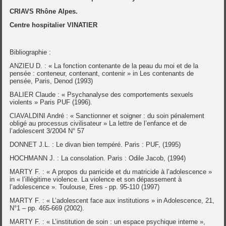
CRIAVS Rhône Alpes.
Centre hospitalier VINATIER
Bibliographie :
ANZIEU D. : « La fonction contenante de la peau du moi et de la
pensée : conteneur, contenant, contenir » in Les contenants de
pensée, Paris, Denod (1993)
BALIER Claude : « Psychanalyse des comportements sexuels
violents » Paris PUF (1996).
CIAVALDINI André : « Sanctionner et soigner : du soin pénalement
obligé au processus civilisateur » La lettre de l’enfance et de
l’adolescent 3/2004 N° 57
DONNET J.L. : Le divan bien tempéré. Paris : PUF, (1995)
HOCHMANN J. : La consolation. Paris : Odile Jacob, (1994)
MARTY F. : « A propos du parricide et du matricide à l’adolescence »
in « l’illégitime violence. La violence et son dépassement à
l’adolescence ». Toulouse, Eres - pp. 95-110 (1997)
MARTY F. : « L’adolescent face aux institutions » in Adolescence, 21,
N°1 – pp. 465-669 (2002).
MARTY F. : « L’institution de soin : un espace psychique interne »,