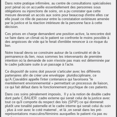
Dans notre pratique infirmière, au centre de consultations spécialisées
post pénal où on accueille essentiellement des personnes sous
obligations ou injonctions de soins, on a pu constater que cette
mesure devenait un accès aux soins pour beaucoup d'entre elles car
elle jouait ce rôle de passeur entre la constatation extérieure amenée
par la justice et la réaction intérieure de la personne face à cette
décision.
Ces prises en charge demandent une position active, la rencontre doit
se faire dans un climat où le patient se confronte le moins possible à
des angoisses de vide qui le ferait d'emblée renoncer à ce risque du
lien.
Notre travail devra se construire autour de la continuité et de la
permanence du lien, nous sommes les intervenants de première
intention où la demande de soin n'existe pas mais est déterminée par
le cadre judiciaire suite à un passage à l’acte.
Ce dispositif de soins doit pouvoir s'articuler avec les différents
partenaires afin de créer une enveloppe pluridisciplinaire, ce
qu’A.Ciavaldini appelle l'inter contenance qui favorisera "le
mentélement environnemental » permettant un processus de liaison,
ce qui fait défaut dans le fonctionnement psychique de ces patients.
Dans ces soins pénalement imposés, Il y a la notion de double cadre
dont parle C.BALIER :cadre externe qui serait celui de la justice avec
tout ce qu'il comporte du respect des lois (SPIP) ce qui donnerait
plutôt une tonalité paternelle et le cadre interne qui serait celui du soin
, plus à voir avec le coté maternel , et là ,on serait dans les pré-
représentations masculins/féminins auxquelles le patient n'a pas eu