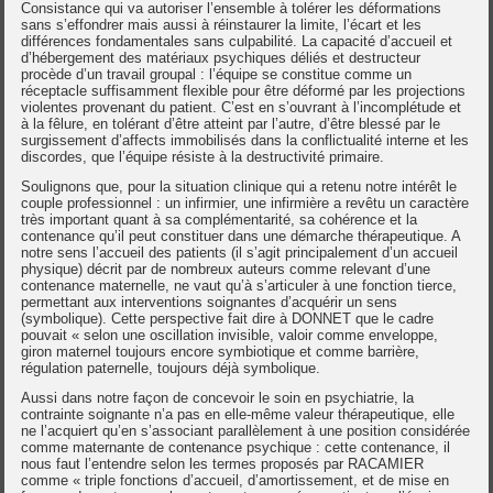
Consistance qui va autoriser l’ensemble à tolérer les déformations
sans s’effondrer mais aussi à réinstaurer la limite, l’écart et les
différences fondamentales sans culpabilité. La capacité d’accueil et
d’hébergement des matériaux psychiques déliés et destructeur
procède d’un travail groupal : l’équipe se constitue comme un
réceptacle suffisamment flexible pour être déformé par les projections
violentes provenant du patient. C’est en s’ouvrant à l’incomplétude et
à la fêlure, en tolérant d’être atteint par l’autre, d’être blessé par le
surgissement d’affects immobilisés dans la conflictualité interne et les
discordes, que l’équipe résiste à la destructivité primaire.
Soulignons que, pour la situation clinique qui a retenu notre intérêt le
couple professionnel : un infirmier, une infirmière a revêtu un caractère
très important quant à sa complémentarité, sa cohérence et la
contenance qu’il peut constituer dans une démarche thérapeutique. A
notre sens l’accueil des patients (il s’agit principalement d’un accueil
physique) décrit par de nombreux auteurs comme relevant d’une
contenance maternelle, ne vaut qu’à s’articuler à une fonction tierce,
permettant aux interventions soignantes d’acquérir un sens
(symbolique). Cette perspective fait dire à DONNET que le cadre
pouvait « selon une oscillation invisible, valoir comme enveloppe,
giron maternel toujours encore symbiotique et comme barrière,
régulation paternelle, toujours déjà symbolique.
Aussi dans notre façon de concevoir le soin en psychiatrie, la
contrainte soignante n’a pas en elle-même valeur thérapeutique, elle
ne l’acquiert qu’en s’associant parallèlement à une position considérée
comme maternante de contenance psychique : cette contenance, il
nous faut l’entendre selon les termes proposés par RACAMIER
comme « triple fonctions d’accueil, d’amortissement, et de mise en