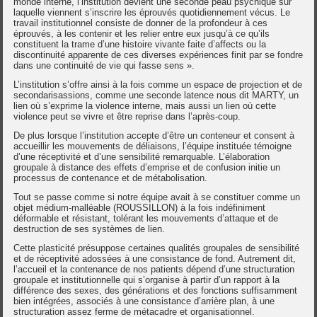
monde interne, l’institution devient une seconde peau psychique sur
laquelle viennent s’inscrire les éprouvés quotidiennement vécus. Le
travail institutionnel consiste de donner de la profondeur à ces
éprouvés, à les contenir et les relier entre eux jusqu’à ce qu’ils
constituent la trame d’une histoire vivante faite d’affects ou la
discontinuité apparente de ces diverses expériences finit par se fondre
dans une continuité de vie qui fasse sens ».
L’institution s’offre ainsi à la fois comme un espace de projection et de
secondarisassions, comme une seconde latence nous dit MARTY, un
lien où s’exprime la violence interne, mais aussi un lien où cette
violence peut se vivre et être reprise dans l’après-coup.
De plus lorsque l’institution accepte d’être un conteneur et consent à
accueillir les mouvements de déliaisons, l’équipe instituée témoigne
d’une réceptivité et d’une sensibilité remarquable. L’élaboration
groupale à distance des effets d’emprise et de confusion initie un
processus de contenance et de métabolisation.
Tout se passe comme si notre équipe avait à se constituer comme un
objet médium-malléable (ROUSSILLON) à la fois indéfiniment
déformable et résistant, tolérant les mouvements d’attaque et de
destruction de ses systèmes de lien.
Cette plasticité présuppose certaines qualités groupales de sensibilité
et de réceptivité adossées à une consistance de fond. Autrement dit,
l’accueil et la contenance de nos patients dépend d’une structuration
groupale et institutionnelle qui s’organise à partir d’un rapport à la
différence des sexes, des générations et des fonctions suffisamment
bien intégrées, associés à une consistance d’arrière plan, à une
structuration assez ferme de métacadre et organisationnel.