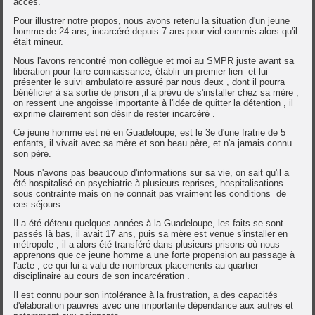
accès.
Pour illustrer notre propos, nous avons retenu la situation d'un jeune
homme de 24 ans, incarcéré depuis 7 ans pour viol commis alors qu'il
était mineur.
Nous l'avons rencontré mon collègue et moi au SMPR juste avant sa
libération pour faire connaissance, établir un premier lien et lui
présenter le suivi ambulatoire assuré par nous deux , dont il pourra
bénéficier à sa sortie de prison ,il a prévu de s'installer chez sa mère ,
on ressent une angoisse importante à l'idée de quitter la détention , il
exprime clairement son désir de rester incarcéré .
Ce jeune homme est né en Guadeloupe, est le 3e d'une fratrie de 5
enfants, il vivait avec sa mère et son beau père, et n'a jamais connu
son père.
Nous n'avons pas beaucoup d'informations sur sa vie, on sait qu'il a
été hospitalisé en psychiatrie à plusieurs reprises, hospitalisations
sous contrainte mais on ne connait pas vraiment les conditions de
ces séjours.
Il a été détenu quelques années à la Guadeloupe, les faits se sont
passés là bas, il avait 17 ans, puis sa mère est venue s'installer en
métropole ; il a alors été transféré dans plusieurs prisons où nous
apprenons que ce jeune homme a une forte propension au passage à
l'acte , ce qui lui a valu de nombreux placements au quartier
disciplinaire au cours de son incarcération .
Il est connu pour son intolérance à la frustration, a des capacités
d'élaboration pauvres avec une importante dépendance aux autres et