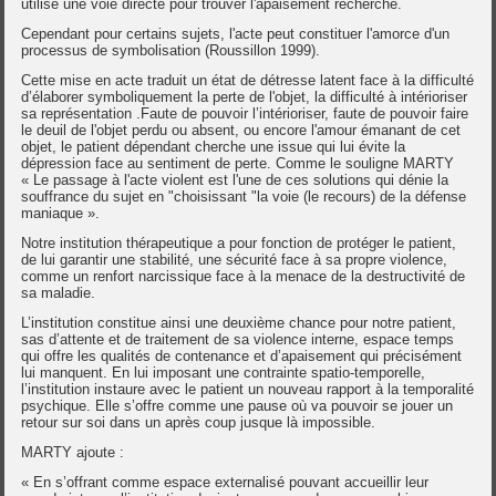
utilise une voie directe pour trouver l'apaisement recherché.
Cependant pour certains sujets, l'acte peut constituer l'amorce d'un
processus de symbolisation (Roussillon 1999).
Cette mise en acte traduit un état de détresse latent face à la difficulté
d’élaborer symboliquement la perte de l'objet, la difficulté à intérioriser
sa représentation .Faute de pouvoir l’intérioriser, faute de pouvoir faire
le deuil de l'objet perdu ou absent, ou encore l'amour émanant de cet
objet, le patient dépendant cherche une issue qui lui évite la
dépression face au sentiment de perte. Comme le souligne MARTY
« Le passage à l'acte violent est l'une de ces solutions qui dénie la
souffrance du sujet en "choisissant "la voie (le recours) de la défense
maniaque ».
Notre institution thérapeutique a pour fonction de protéger le patient,
de lui garantir une stabilité, une sécurité face à sa propre violence,
comme un renfort narcissique face à la menace de la destructivité de
sa maladie.
L’institution constitue ainsi une deuxième chance pour notre patient,
sas d’attente et de traitement de sa violence interne, espace temps
qui offre les qualités de contenance et d’apaisement qui précisément
lui manquent. En lui imposant une contrainte spatio-temporelle,
l’institution instaure avec le patient un nouveau rapport à la temporalité
psychique. Elle s’offre comme une pause où va pouvoir se jouer un
retour sur soi dans un après coup jusque là impossible.
MARTY ajoute :
« En s’offrant comme espace externalisé pouvant accueillir leur