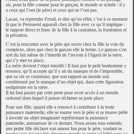
où, pour la fille comme pour le garçon, le monde se scinde : il y
a ceux qui l’ont (le père) et ceux qui ne l’ont pas.
Lacan, va reprendre Freud, et dire qu’en effet, c’est à ce moment
là que le Penisneid apparaît chez la fille avec ce qu’il implique :
le rapport direct et franc de la fille à la castration, la frustration et
la privation.
C’est la rencontre avec le père qui ouvre chez la fille la voie du
complexe, alors que chez le garçon elle la ferme. Le garçon s’en
sort du fait même de l’interdit de l’inceste à l’égard de la mère,
qui s’y met en place.
La mère devient l’objet interdit ! Il faut que le petit bonhomme y
renonce, qu’il accepte qu’il y ait du manque et de l’impossible,
que sa vie se construise, que son rapport au monde soit
conditionné par le manque d’un objet qui, dans cette figuration
oedipienne est la mère.
Il lui faut passer par cette perte pour avoir accès à un monde
ordonné dans lequel il puisse réclamer sa juste place.
Pour une fille, quand elle a renoncé à contribuer à la toute
puissance maternelle, elle se tourne vers le père et se trouve prête
à investir un objet imaginaire représentant la puissance
paternelle, amoureuse de ce dernier. Nous avons tous entendu
une petite fille déclarer son amour fou pour le père, voulant se
marier avec lui une fois devenue grande et avoir un bébé avec ce