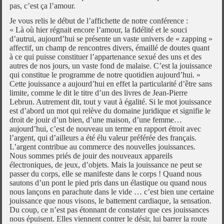
pas, c’est ça l’amour.
Je vous relis le début de l’affichette de notre conférence :
« Là où hier régnait encore l’amour, la fidélité et le souci
d’autrui, aujourd’hui se présente un vaste univers de « zapping »
affectif, un champ de rencontres divers, émaillé de doutes quant
à ce qui puisse constituer l’appartenance sexué des uns et des
autres de nos jours, un vaste fond de malaise. C’est la jouissance
qui constitue le programme de notre quotidien aujourd’hui. »
Cette jouissance a aujourd’hui en effet la particularité d’être sans
limite, comme le dit le titre d’un des livres de Jean-Pierre
Lebrun. Autrement dit, tout y vaut à égalité. Si le mot jouissance
est d’abord un mot qui relève du domaine juridique et signifie le
droit de jouir d’un bien, d’une maison, d’une femme…
aujourd’hui, c’est de nouveau un terme en rapport étroit avec
l’argent, qui d’ailleurs a été élu valeur préférée des français.
L’argent contribue au commerce des nouvelles jouissances.
Nous sommes priés de jouir des nouveaux appareils
électroniques, de jeux, d’objets. Mais la jouissance ne peut se
passer du corps, elle se manifeste dans le corps ! Quand nous
sautons d’un pont le pied pris dans un élastique ou quand nous
nous lançons en parachute dans le vide … c’est bien une certaine
jouissance que nous visons, le battement cardiaque, la sensation.
Du coup, ce n’est pas étonnant de constater que ces jouissances
nous épuisent. Elles viennent contrer le désir, lui barrer la route