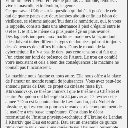
Enfin fini avec l’avoir et l’être le phallus … homme, femme…
vive le masculin et le féminin, le genre.
Ce que savait Œdipe sur la question qui lui était posée, de celui
qui de quatre pattes aux deux jambes aboutit enfin au bâton de
vieillesse, se résume aujourd’hui dans le numérique, qui, je vous
le rappelle, consiste dans une alternance à pied d’égalité entre le
0 et le 1, le Bit, le même du plus jeune âge au plus avancé.
Des logiciels indiquent aux machines modernes la façon dont
elles doivent traiter différents types de données qui sont toujours
des séquences de chiffres binaires. Dans le monde de la
cybernétique il n’y a pas de tiers, pas cette tension qui fait que
l’un existe sur fond de présence de l’Autre. Le trou est comblé
voire inexistant et cela a bien des conséquences : la machine ne
connaît pas l’inconscient.
La machine nous fascine et nous attire. Elle nous offre à la place
de l’amour un monde rempli de jouissances. Vous avez peut-être
entendu parler de Dau, ce projet du cinéaste russe Ilya
Khrzhanovsky, ce théâtre immersif que le théâtre du Châtelet et
centre Pompidou ont hébergé du 24 janvier au 17 février cette
année ? Dau est la contraction de Lev Landau, prix Nobel de
physique, qui est connu pour ses travaux sur le comportement de
la matière à très basse température. C’est dans le décor
reconstitué de l’institut physiquo-technique d’Ukraine de Landau
à Kharkiv que Dau est tourné. Dau est un ensemble de quinze
films dont le plus long a une durée de neuf heures. L’ensemble