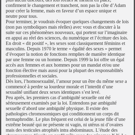
confirment le changement et tranchent, non pas la côte d’Adam
pour créer la femme, mais en faveur d’un espace unique et
neutre pour tous.
Pour terminer, je voudrais évoquer quelques changements de lois
(non pas symboliques mais réelles) avec vous et discuter à la
suite sur ces phénomènes nouveaux, qui portent sur l’imaginaire
en appui au réel des sciences, du numérique et l’écriture des lois.
En droit « dit positif », les sexes sont classiquement féminins et
masculins. Depuis 1970 le terme « égalité des sexes » permet
d’évoquer la notion de fonctions remplies de manière identique
par une femme ou un homme. Depuis 1999 la loi offre un égal
accès aux femmes et aux hommes pour un mandat et/ou une
fonction élective mais aussi pour la plupart des responsabilités
professionnelles et sociales.
Dès lors, l’homosexualité, l’amour pour un être du même sexe a
commencé à perdre sa lourdeur morale et l’interdit d’une
sexualité unifiant deux sexes identiques s’est levé.
Peu après, les premiers cas d’ambiguïté sexuelle ont été
sérieusement examinés par la loi. Entendons par ambiguïté
sexuelle d’abord une ambiguïté physique. Il existe des
pathologies chromosomiques qui conditionnent un corps dit
hermaphrodite. Le plus fréquent est celui de la jeune fille d’une
extrême beauté qui ne présente ni vagin, ni utérus ni d’ovaires
mais des testicules atrophiés intra abdominaux. L’étude des