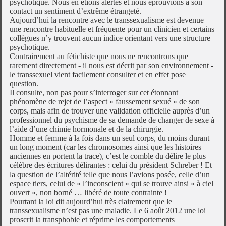
psychotique. Nous en étions alertés et nous éprouvions à son
contact un sentiment d’extrême étrangeté.
Aujourd’hui la rencontre avec le transsexualisme est devenue
une rencontre habituelle et fréquente pour un clinicien et certains
collègues n’y trouvent aucun indice orientant vers une structure
psychotique.
Contrairement au fétichiste que nous ne rencontrons que
rarement directement - il nous est décrit par son environnement -
le transsexuel vient facilement consulter et en effet pose
question.
Il consulte, non pas pour s’interroger sur cet étonnant
phénomène de rejet de l’aspect « faussement sexué » de son
corps, mais afin de trouver une validation officielle auprès d’un
professionnel du psychisme de sa demande de changer de sexe à
l’aide d’une chimie hormonale et de la chirurgie.
Homme et femme à la fois dans un seul corps, du moins durant
un long moment (car les chromosomes ainsi que les histoires
anciennes en portent la trace), c’est le comble du délire le plus
célèbre des écritures délirantes : celui du président Schreber ! Et
la question de l’altérité telle que nous l’avions posée, celle d’un
espace tiers, celui de « l’inconscient » qui se trouve ainsi « à ciel
ouvert », non borné … libéré de toute contrainte !
Pourtant la loi dit aujourd’hui très clairement que le
transsexualisme n’est pas une maladie. Le 6 août 2012 une loi
proscrit la transphobie et réprime les comportements