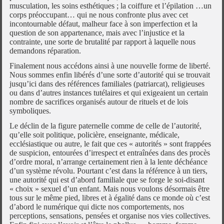
musculation, les soins esthétiques ; la coiffure et l’épilation …un
corps préoccupant… qui ne nous confronte plus avec cet
incontournable défaut, malheur face à son imperfection et la
question de son appartenance, mais avec l’injustice et la
contrainte, une sorte de brutalité par rapport à laquelle nous
demandons réparation.
Finalement nous accédons ainsi à une nouvelle forme de liberté.
Nous sommes enfin libérés d’une sorte d’autorité qui se trouvait
jusqu’ici dans des références familiales (patriarcat), religieuses
ou dans d’autres instances tutélaires et qui exigeaient un certain
nombre de sacrifices organisés autour de rituels et de lois
symboliques.
Le déclin de la figure paternelle comme de celle de l’autorité,
qu’elle soit politique, policière, enseignante, médicale,
ecclésiastique ou autre, le fait que ces « autorités » sont frappées
de suspicion, entourées d’irrespect et entraînées dans des procès
d’ordre moral, n’arrange certainement rien à la lente déchéance
d’un système révolu. Pourtant c’est dans la référence à un tiers,
une autorité qui est d’abord familiale que se forge le soi-disant
« choix » sexuel d’un enfant. Mais nous voulons désormais être
tous sur le même pied, libres et à égalité dans ce monde où c’est
d’abord le numérique qui dicte nos comportements, nos
perceptions, sensations, pensées et organise nos vies collectives.