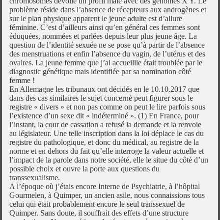
chromosomes dévoile un profil mâle avec des génomes X Y. Le
problème réside dans l’absence de récepteurs aux androgènes et
sur le plan physique apparent le jeune adulte est d’allure
féminine. C’est d’ailleurs ainsi qu’en général ces femmes sont
éduquées, nommées et parlées depuis leur plus jeune âge. La
question de l’identité sexuée ne se pose qu’à partir de l’absence
des menstruations et enfin l’absence du vagin, de l’utérus et des
ovaires. La jeune femme que j’ai accueillie était troublée par le
diagnostic génétique mais identifiée par sa nomination côté
femme !
En Allemagne les tribunaux ont décidés en le 10.10.2017 que
dans des cas similaires le sujet concerné peut figurer sous le
registre « divers » et non pas comme on peut le lire parfois sous
l’existence d’un sexe dit « indéterminé ». (1) En France, pour
l’instant, la cour de cassation a refusé la demande et la renvoie
au législateur. Une telle inscription dans la loi déplace le cas du
registre du pathologique, et donc du médical, au registre de la
norme et en dehors du fait qu’elle interroge la valeur actuelle et
l’impact de la parole dans notre société, elle le situe du côté d’un
possible choix et ouvre la porte aux questions du
transsexualisme.
A l’époque où j’étais encore Interne de Psychiatrie, à l’hôpital
Gourmelen, à Quimper, un ancien asile, nous connaissions tous
celui qui était probablement encore le seul transsexuel de
Quimper. Sans doute, il souffrait des effets d’une structure