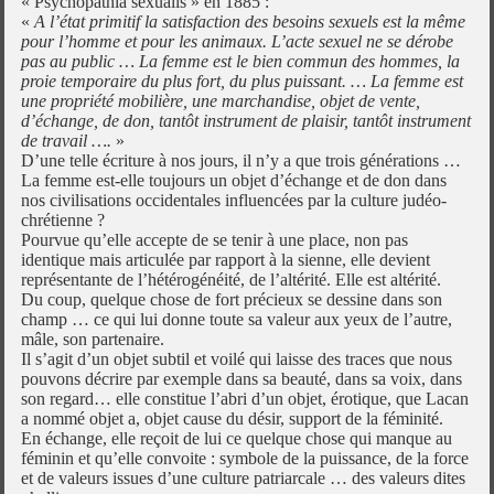
« Psychopathia sexualis » en 1885 :
«
A l’état primitif la satisfaction des besoins sexuels est la même
pour l’homme et pour les animaux. L’acte sexuel ne se dérobe
pas au public … La femme est le bien commun des hommes, la
proie temporaire du plus fort, du plus puissant. … La femme est
une propriété mobilière, une marchandise, objet de vente,
d’échange, de don, tantôt instrument de plaisir, tantôt instrument
de travail ….
»
D’une telle écriture à nos jours, il n’y a que trois générations …
La femme est-elle toujours un objet d’échange et de don dans
nos civilisations occidentales influencées par la culture judéo-
chrétienne ?
Pourvue qu’elle accepte de se tenir à une place, non pas
identique mais articulée par rapport à la sienne, elle devient
représentante de l’hétérogénéité, de l’altérité. Elle est altérité.
Du coup, quelque chose de fort précieux se dessine dans son
champ … ce qui lui donne toute sa valeur aux yeux de l’autre,
mâle, son partenaire.
Il s’agit d’un objet subtil et voilé qui laisse des traces que nous
pouvons décrire par exemple dans sa beauté, dans sa voix, dans
son regard… elle constitue l’abri d’un objet, érotique, que Lacan
a nommé objet a, objet cause du désir, support de la féminité.
En échange, elle reçoit de lui ce quelque chose qui manque au
féminin et qu’elle convoite : symbole de la puissance, de la force
et de valeurs issues d’une culture patriarcale … des valeurs dites