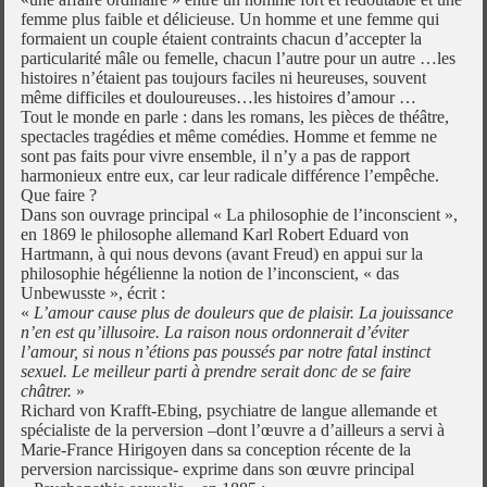
femme plus faible et délicieuse. Un homme et une femme qui
formaient un couple étaient contraints chacun d’accepter la
particularité mâle ou femelle, chacun l’autre pour un autre …les
histoires n’étaient pas toujours faciles ni heureuses, souvent
même difficiles et douloureuses…les histoires d’amour …
Tout le monde en parle : dans les romans, les pièces de théâtre,
spectacles tragédies et même comédies. Homme et femme ne
sont pas faits pour vivre ensemble, il n’y a pas de rapport
harmonieux entre eux, car leur radicale différence l’empêche.
Que faire ?
Dans son ouvrage principal « La philosophie de l’inconscient »,
en 1869 le philosophe allemand Karl Robert Eduard von
Hartmann, à qui nous devons (avant Freud) en appui sur la
philosophie hégélienne la notion de l’inconscient, « das
Unbewusste », écrit :
«
L’amour cause plus de douleurs que de plaisir. La jouissance
n’en est qu’illusoire. La raison nous ordonnerait d’éviter
l’amour, si nous n’étions pas poussés par notre fatal instinct
sexuel. Le meilleur parti à prendre serait donc de se faire
châtrer.
»
Richard von Krafft-Ebing, psychiatre de langue allemande et
spécialiste de la perversion –dont l’œuvre a d’ailleurs a servi à
Marie-France Hirigoyen dans sa conception récente de la
perversion narcissique- exprime dans son œuvre principal