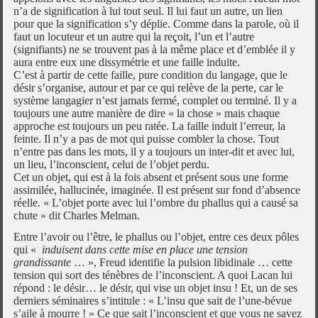
n’a de signification à lui tout seul. Il lui faut un autre, un lien
pour que la signification s’y déplie. Comme dans la parole, où il
faut un locuteur et un autre qui la reçoit, l’un et l’autre
(signifiants) ne se trouvent pas à la même place et d’emblée il y
aura entre eux une dissymétrie et une faille induite.
C’est à partir de cette faille, pure condition du langage, que le
désir s’organise, autour et par ce qui relève de la perte, car le
système langagier n’est jamais fermé, complet ou terminé. Il y a
toujours une autre manière de dire « la chose » mais chaque
approche est toujours un peu ratée. La faille induit l’erreur, la
feinte. Il n’y a pas de mot qui puisse combler la chose. Tout
n’entre pas dans les mots, il y a toujours un inter-dit et avec lui,
un lieu, l’inconscient, celui de l’objet perdu.
Cet un objet, qui est à la fois absent et présent sous une forme
assimilée, hallucinée, imaginée. Il est présent sur fond d’absence
réelle. « L’objet porte avec lui l’ombre du phallus qui a causé sa
chute » dit Charles Melman.
Entre l’avoir ou l’être, le phallus ou l’objet, entre ces deux pôles
qui «
induisent dans cette mise en place une tension
grandissante
… », Freud identifie la pulsion libidinale … cette
tension qui sort des ténèbres de l’inconscient. A quoi Lacan lui
répond : le désir… le désir, qui vise un objet insu ! Et, un de ses
derniers séminaires s’intitule : « L’insu que sait de l’une-bévue
s’aile à mourre ! » Ce que sait l’inconscient et que vous ne savez