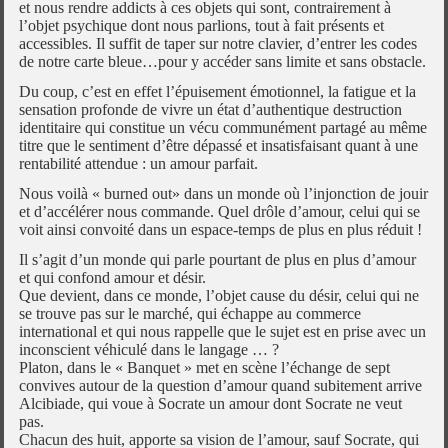
et nous rendre addicts à ces objets qui sont, contrairement à
l’objet psychique dont nous parlions, tout à fait présents et
accessibles. Il suffit de taper sur notre clavier, d’entrer les codes
de notre carte bleue…pour y accéder sans limite et sans obstacle.
Du coup, c’est en effet l’épuisement émotionnel, la fatigue et la
sensation profonde de vivre un état d’authentique destruction
identitaire qui constitue un vécu communément partagé au même
titre que le sentiment d’être dépassé et insatisfaisant quant à une
rentabilité attendue : un amour parfait.
Nous voilà « burned out» dans un monde où l’injonction de jouir
et d’accélérer nous commande. Quel drôle d’amour, celui qui se
voit ainsi convoité dans un espace-temps de plus en plus réduit !
Il s’agit d’un monde qui parle pourtant de plus en plus d’amour
et qui confond amour et désir.
Que devient, dans ce monde, l’objet cause du désir, celui qui ne
se trouve pas sur le marché, qui échappe au commerce
international et qui nous rappelle que le sujet est en prise avec un
inconscient véhiculé dans le langage … ?
Platon, dans le « Banquet » met en scène l’échange de sept
convives autour de la question d’amour quand subitement arrive
Alcibiade, qui voue à Socrate un amour dont Socrate ne veut
pas.
Chacun des huit, apporte sa vision de l’amour, sauf Socrate, qui