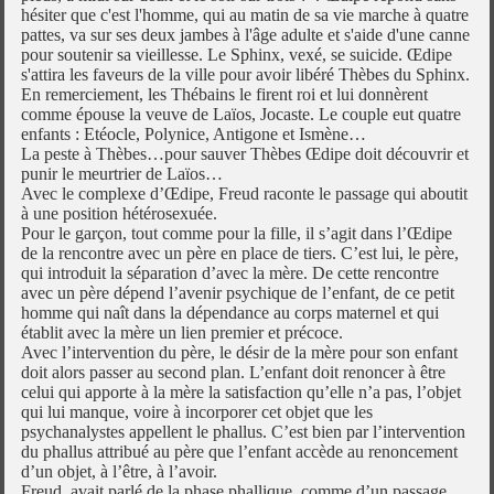
hésiter que c'est l'homme, qui au matin de sa vie marche à quatre
pattes, va sur ses deux jambes à l'âge adulte et s'aide d'une canne
pour soutenir sa vieillesse. Le Sphinx, vexé, se suicide. Œdipe
s'attira les faveurs de la ville pour avoir libéré Thèbes du Sphinx.
En remerciement, les Thébains le firent roi et lui donnèrent
comme épouse la veuve de Laïos, Jocaste. Le couple eut quatre
enfants : Etéocle, Polynice, Antigone et Ismène…
La peste à Thèbes…pour sauver Thèbes Œdipe doit découvrir et
punir le meurtrier de Laïos…
Avec le complexe d’Œdipe, Freud raconte le passage qui aboutit
à une position hétérosexuée.
Pour le garçon, tout comme pour la fille, il s’agit dans l’Œdipe
de la rencontre avec un père en place de tiers. C’est lui, le père,
qui introduit la séparation d’avec la mère. De cette rencontre
avec un père dépend l’avenir psychique de l’enfant, de ce petit
homme qui naît dans la dépendance au corps maternel et qui
établit avec la mère un lien premier et précoce.
Avec l’intervention du père, le désir de la mère pour son enfant
doit alors passer au second plan. L’enfant doit renoncer à être
celui qui apporte à la mère la satisfaction qu’elle n’a pas, l’objet
qui lui manque, voire à incorporer cet objet que les
psychanalystes appellent le phallus. C’est bien par l’intervention
du phallus attribué au père que l’enfant accède au renoncement
d’un objet, à l’être, à l’avoir.
Freud, avait parlé de la phase phallique, comme d’un passage