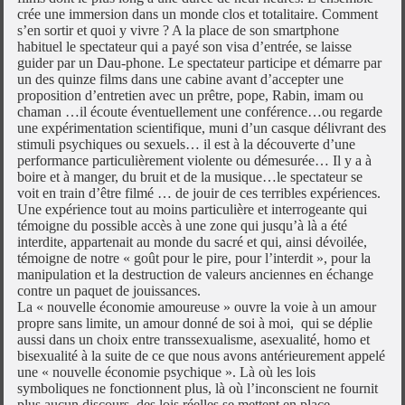
crée une immersion dans un monde clos et totalitaire. Comment
s’en sortir et quoi y vivre ? A la place de son smartphone
habituel le spectateur qui a payé son visa d’entrée, se laisse
guider par un Dau-phone. Le spectateur participe et démarre par
un des quinze films dans une cabine avant d’accepter une
proposition d’entretien avec un prêtre, pope, Rabin, imam ou
chaman …il écoute éventuellement une conférence…ou regarde
une expérimentation scientifique, muni d’un casque délivrant des
stimuli psychiques ou sexuels… il est à la découverte d’une
performance particulièrement violente ou démesurée… Il y a à
boire et à manger, du bruit et de la musique…le spectateur se
voit en train d’être filmé … de jouir de ces terribles expériences.
Une expérience tout au moins particulière et interrogeante qui
témoigne du possible accès à une zone qui jusqu’à là a été
interdite, appartenait au monde du sacré et qui, ainsi dévoilée,
témoigne de notre « goût pour le pire, pour l’interdit », pour la
manipulation et la destruction de valeurs anciennes en échange
contre un paquet de jouissances.
La « nouvelle économie amoureuse » ouvre la voie à un amour
propre sans limite, un amour donné de soi à moi, qui se déplie
aussi dans un choix entre transsexualisme, asexualité, homo et
bisexualité à la suite de ce que nous avons antérieurement appelé
une « nouvelle économie psychique ». Là où les lois
symboliques ne fonctionnent plus, là où l’inconscient ne fournit
plus aucun discours, des lois réelles se mettent en place,