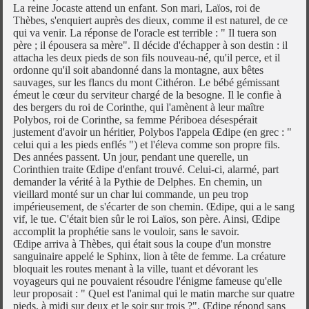
La reine Jocaste attend un enfant. Son mari, Laïos, roi de
Thèbes, s'enquiert auprès des dieux, comme il est naturel, de ce
qui va venir. La réponse de l'oracle est terrible : " Il tuera son
père ; il épousera sa mère". Il décide d'échapper à son destin : il
attacha les deux pieds de son fils nouveau-né, qu'il perce, et il
ordonne qu'il soit abandonné dans la montagne, aux bêtes
sauvages, sur les flancs du mont Cithéron. Le bébé gémissant
émeut le cœur du serviteur chargé de la besogne. Il le confie à
des bergers du roi de Corinthe, qui l'amènent à leur maître
Polybos, roi de Corinthe, sa femme Périboea désespérait
justement d'avoir un héritier, Polybos l'appela Œdipe (en grec : "
celui qui a les pieds enflés ") et l'éleva comme son propre fils.
Des années passent. Un jour, pendant une querelle, un
Corinthien traite Œdipe d'enfant trouvé. Celui-ci, alarmé, part
demander la vérité à la Pythie de Delphes. En chemin, un
vieillard monté sur un char lui commande, un peu trop
impérieusement, de s'écarter de son chemin. Œdipe, qui a le sang
vif, le tue. C'était bien sûr le roi Laïos, son père. Ainsi, Œdipe
accomplit la prophétie sans le vouloir, sans le savoir.
Œdipe arriva à Thèbes, qui était sous la coupe d'un monstre
sanguinaire appelé le Sphinx, lion à tête de femme. La créature
bloquait les routes menant à la ville, tuant et dévorant les
voyageurs qui ne pouvaient résoudre l'énigme fameuse qu'elle
leur proposait : " Quel est l'animal qui le matin marche sur quatre
pieds, à midi sur deux et le soir sur trois ?". Œdipe répond sans