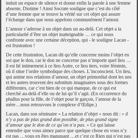
induit un espace de silence et donne enfin la parole à une femme
absente, Diotime ! Ainsi Socrate souligne que c’est du côté
d’une femme que se trouve la vérité sur cet objet qui assure
l’échange dans que nous appelons communément l’amour.
L’amour s’adresse à un objet dans un au-delà. Cet objet a la
particularité d’être un objet inatteignable … ce qui nous
confronte avec une certaine déception, qui - le souligne Lacan -
est frustration !
De cette frustration, Lacan dit qu’elle concerne moins l’objet en
soi que le don, car le don ne concerne pas n’importe quel lieu …
il est lié intimement à ce lieu Autre, ce lieu tiers, voire féminin,
où il situe l’ordre symbolique des choses. L’inconscient. Un lieu,
qui anime nos relations d’amour, un objet primordial dont les uns
et les autres trouvent des substituts imaginaires sous des formes
différentes, car c’est bien de ce qui manque, de ce qui est
cherché au-delà d’elle ou de lui qu’il s’agit. (En occurrence du
phallus pour la fille, de l’objet pour le garçon, l’amour de la
mère…nous retrouvons le complexe d’Œdipe.)
Lacan, dans son séminaire « La relation d’objet » nous dit : «
il
n’y a pas de plus grand don possible, de plus grand signe
d’amour que le don de ce qu’on n’a pas.
» Ce qui laisse
entendre que vous aimez parce que quelque chose en vous n’y
est pas …vous en êtes manquant …et c’est ce Rien qui n’est pas