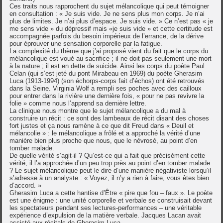
Ces traits nous rapprochent du sujet mélancolique qui peut témoigner
en consultation : « Je suis vide. Je ne sens plus mon corps. Je n’ai
plus de limites. Je n’ai plus d’espace. Je suis vide. » Ce n’est pas « je
me sens vide » du dépressif mais «je suis vide » et cette certitude est
accompagnée parfois du besoin impérieux de l’errance, de la dérive
pour éprouver une sensation corporelle par la fatigue.
La complexité du thème que j’ai proposé vient du fait que le corps du
mélancolique est voué au sacrifice ; il ne doit pas seulement une mort
à la nature ; il est en dette de suicide. Ainsi les corps du poète Paul
Celan (qui s’est jeté du pont Mirabeau en 1969) du poète Gherasim
Luca (1913-1994) (son échorps-corps fait d’échos) ont été retrouvés
dans la Seine. Virginia Wolf a rempli ses poches avec des cailloux
pour entrer dans la rivière une dernière fois, « pour ne pas revivre la
folie » comme nous l’apprend sa dernière lettre.
La clinique nous montre que le sujet mélancolique a du mal à
construire un récit : ce sont des lambeaux de récit disant des choses
fort justes et ça nous ramène à ce que dit Freud dans « Deuil et
mélancolie » : le mélancolique a frôlé et a approché la vérité d’une
manière bien plus proche que nous, que le névrosé, au point d’en
tomber malade.
De quelle vérité s’agit-il ? Qu’est-ce qui a fait que précisément cette
vérité, il l’a approchée d’un peu trop près au point d’en tomber malade
? Le sujet mélancolique peut le dire d’une manière négativiste lorsqu’il
s’adresse à un analyste : « Voyez, il n’y a rien à faire, vous êtes bien
d’accord. »
Gherasim Luca a cette hantise d’Être « pire que fou – faux ». Le poète
est une énigme : une unité corporelle et verbale se construisait devant
les spectateurs pendant ses lectures-performances – une véritable
expérience d’expulsion de la matière verbale. Jacques Lacan avait
assisté aux récitals de Gherasim Luca.