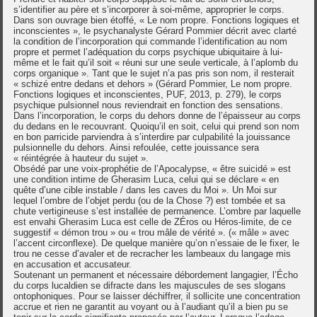
s’identifier au père et s’incorporer à soi-même, approprier le corps.
Dans son ouvrage bien étoffé, « Le nom propre. Fonctions logiques et
inconscientes », le psychanalyste Gérard Pommier décrit avec clarté
la condition de l’incorporation qui commande l’identification au nom
propre et permet l’adéquation du corps psychique ubiquitaire à lui-
même et le fait qu’il soit « réuni sur une seule verticale, à l’aplomb du
corps organique ». Tant que le sujet n’a pas pris son nom, il resterait
« schizé entre dedans et dehors » (Gérard Pommier, Le nom propre.
Fonctions logiques et inconscientes, PUF, 2013, p. 279), le corps
psychique pulsionnel nous reviendrait en fonction des sensations.
Dans l’incorporation, le corps du dehors donne de l’épaisseur au corps
du dedans en le recouvrant. Quoiqu’il en soit, celui qui prend son nom
en bon parricide parviendra à s’interdire par culpabilité la jouissance
pulsionnelle du dehors. Ainsi refoulée, cette jouissance sera
« réintégrée à hauteur du sujet ».
Obsédé par une voix-prophétie de l’Apocalypse, « être suicidé » est
une condition intime de Gherasim Luca, celui qui se déclare « en
quête d’une cible instable / dans les caves du Moi ». Un Moi sur
lequel l’ombre de l’objet perdu (ou de la Chose ?) est tombée et sa
chute vertigineuse s’est installée de permanence. L’ombre par laquelle
est envahi Gherasim Luca est celle de ZÉros ou Héros-limite, de ce
suggestif « démon trou » ou « trou mâle de vérité ». (« mâle » avec
l’accent circonflexe). De quelque manière qu’on n’essaie de le fixer, le
trou ne cesse d’avaler et de recracher les lambeaux du langage mis
en accusation et accusateur.
Soutenant un permanent et nécessaire débordement langagier, l’Écho
du corps lucaldien se difracte dans les majuscules de ses slogans
ontophoniques. Pour se laisser déchiffrer, il sollicite une concentration
accrue et rien ne garantit au voyant ou à l’audiant qu’il a bien pu se