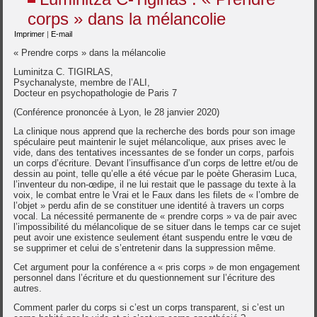
corps » dans la mélancolie
Imprimer
|
E-mail
« Prendre corps » dans la mélancolie
Luminitza C. TIGIRLAS,
Psychanalyste, membre de l’ALI,
Docteur en psychopathologie de Paris 7
(Conférence prononcée à Lyon, le 28 janvier 2020)
La clinique nous apprend que la recherche des bords pour son image
spéculaire peut maintenir le sujet mélancolique, aux prises avec le
vide, dans des tentatives incessantes de se fonder un corps, parfois
un corps d’écriture. Devant l’insuffisance d’un corps de lettre et/ou de
dessin au point, telle qu’elle a été vécue par le poète Gherasim Luca,
l’inventeur du non-œdipe, il ne lui restait que le passage du texte à la
voix, le combat entre le Vrai et le Faux dans les filets de « l’ombre de
l’objet » perdu afin de se constituer une identité à travers un corps
vocal. La nécessité permanente de « prendre corps » va de pair avec
l’impossibilité du mélancolique de se situer dans le temps car ce sujet
peut avoir une existence seulement étant suspendu entre le vœu de
se supprimer et celui de s’entretenir dans la suppression même.
Cet argument pour la conférence a « pris corps » de mon engagement
personnel dans l’écriture et du questionnement sur l’écriture des
autres.
Comment parler du corps si c’est un corps transparent, si c’est un