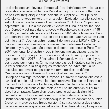
ou par un autre miroir.
Le dernier scenario invoque l’immortalité et l’héroïsme mystifié par une
respiration irrépréhensible dans l’effort ambigu : « pour étouffer (pour
ne pas étouffer) lorsque écrire devient un supplice ». Pour plus de
précisions, je vous renvoie à mon article « Exécution au silensophone
selon Luca » dans la revue « Psychanalyse YETU » nr. 42 paru en
septembre 2018. Un autre extrait « Gherasim Luca, son double, son
de-z-écroué » est paru dans la revue « Psychologie clinique », n°48,
2/2019 ; un autre article sera publié en juin 2020 dans la revue « L’en-
Je lacanien », chez Ères, sous le titre Lequel des faux Gherasim Luca
est-il le vrai ?, c’est un autre fragment de mon essai LUCAPHONIE.
J’ai commencé à questionner la mélancolie, notamment celle de
l’artiste, il y a vingt ans Ma thèse de doctorat, soutenue à Paris 7 en
2004, contenait le chapitre « Des inflexions mélancoliques dans le
discours de l’hystérique. » En continuité de ce travail, j’ai proposé à
Lyon entre 2014-2017 le Séminaire « L’écriture du vide », dont il y a
des traces sur mon site. On ne manque pas de littérature sur le sujet,
je vous donnerai à la fin quelques références de livres que j’ai re-
consultés ce dernier temps pour me remettre dans le thème.
Que nous apprend Gherasim Luca ? Quel est son savoir ?
Un rapide éclairage théorique s’impose. Le savoir mélancolique est le
savoir d’un sujet qui, devant le miroir, retrouve l’illusion de l’image qui
n’a pas fonctionné dans l’enfance, elle semble décrire la tentative
d’instauration du grand Autre, mais c’est une instauration qui aurait
abouti à un ratage, faute d’un regard proche qui aurait signifié à
l’enfant son contour devant le miroir. Englouti dans la faille de
l’identification originaire, le mélancolique se trouve condamné ou bien
à errer en marge de ses frères ou bien à se raccrocher à des signes
de reconnaissance qu’il aurait élus chez l’un d’eux. Aussi, lorsque ce