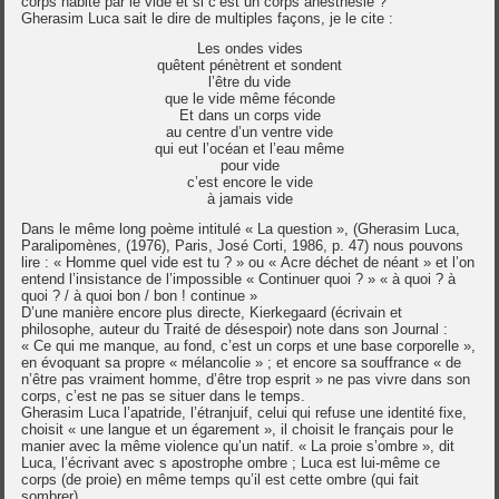
corps habité par le vide et si c’est un corps anesthésié ?
Gherasim Luca sait le dire de multiples façons, je le cite :
Les ondes vides
quêtent pénètrent et sondent
l’être du vide
que le vide même féconde
Et dans un corps vide
au centre d’un ventre vide
qui eut l’océan et l’eau même
pour vide
c’est encore le vide
à jamais vide
Dans le même long poème intitulé « La question », (Gherasim Luca,
Paralipomènes, (1976), Paris, José Corti, 1986, p. 47) nous pouvons
lire : « Homme quel vide est tu ? » ou « Acre déchet de néant » et l’on
entend l’insistance de l’impossible « Continuer quoi ? » « à quoi ? à
quoi ? / à quoi bon / bon ! continue »
D’une manière encore plus directe, Kierkegaard (écrivain et
philosophe, auteur du Traité de désespoir) note dans son Journal :
« Ce qui me manque, au fond, c’est un corps et une base corporelle »,
en évoquant sa propre « mélancolie » ; et encore sa souffrance « de
n’être pas vraiment homme, d’être trop esprit » ne pas vivre dans son
corps, c’est ne pas se situer dans le temps.
Gherasim Luca l’apatride, l’étranjuif, celui qui refuse une identité fixe,
choisit « une langue et un égarement », il choisit le français pour le
manier avec la même violence qu’un natif. « La proie s’ombre », dit
Luca, l’écrivant avec s apostrophe ombre ; Luca est lui-même ce
corps (de proie) en même temps qu’il est cette ombre (qui fait
sombrer)