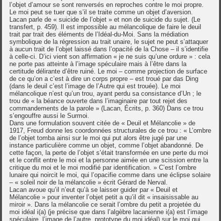
l’objet d’amour se sont renversés en reproches contre le moi propre.
Le moi peut se tuer que s’il se traite comme un objet d’aversion.
Lacan parle de « suicide de l’objet » et non de suicide du sujet. (Le
transfert, p. 459). Il est impossible au mélancolique de faire le deuil
trait par trait des éléments de l’Idéal-du-Moi. Sans la médiation
symbolique de la régression au trait unaire, le sujet ne peut s’attaquer
à aucun trait de l’objet laissé dans l’opacité de la Chose – il s’identifie
à celle-ci. D’ici vient son affirmation « je ne suis qu’une ordure » : cela
ne porte pas atteinte à l’image spéculaire mais à l’être dans la
certitude délirante d’être ruiné. Le moi – comme projection de surface
de ce qu’on a c’est à dire un corps propre – est troué par das Ding
(dans le deuil c’est l’image de l’Autre qui est trouée). Le moi
mélancolique n’est qu’un trou, ayant perdu sa consistance d’Un ; le
trou de « la béance ouverte dans l’imaginaire par tout rejet des
commandements de la parole » (Lacan, Écrits, p. 360) Dans ce trou
s’engouffre aussi le Surmoi.
Dans une formulation souvent citée de « Deuil et Mélancolie » de
1917, Freud donne les coordonnées structurales de ce trou : « L’ombre
de l’objet tomba ainsi sur le moi qui put alors être jugé par une
instance particulière comme un objet, comme l’objet abandonné. De
cette façon, la perte de l’objet s’était transformée en une perte du moi
et le conflit entre le moi et la personne aimée en une scission entre la
critique du moi et le moi modifié par identification. » C’est l’ombre
lunaire qui noircit le moi, qui l’opacifie comme dans une éclipse solaire
– « soleil noir de la mélancolie » écrit Gérard de Nerval.
Lacan avoue qu’il n’eut qu’à se laisser guider par « Deuil et
Mélancolie » pour inventer l’objet petit a qu’il dit « insaisissable au
miroir ». Dans la mélancolie ce serait l’ombre du petit a projetée du
moi idéal i(a) (je précise que dans l’algèbre lacanienne i(a) est l’image
spéculaire, l’image de l’autre, prototype du moi idéal) sur le moi qui