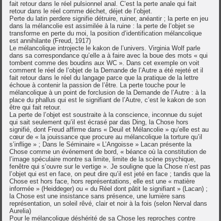
fait retour dans le réel pulsionnel anal. C’est la perte anale qui fait
retour dans le réel comme déchet, déjet de l’objet.
Perte du latin perdere signifie détruire, ruiner, anéantir ; la perte en jeu
dans la mélancolie est assimilée à la ruine : la perte de l’objet se
transforme en perte du moi, la position d’identification mélancolique
est annihilante (Freud, 1917)
Le mélancolique introjecte le kakon de l’univers. Virginia Wolf parle
dans sa correspondance qu’elle a à faire avec la boue des mots « qui
tombent comme des boudins aux WC ». Dans cet exemple on voit
comment le réel de l’objet de la Demande de l’Autre a été rejeté et il
fait retour dans le réel du langage parce que la pratique de la lettre
échoue à contenir la passion de l’être. La perte touche pour le
mélancolique à un point de forclusion de la Demande de l’Autre : à la
place du phallus qui est le signifiant de l’Autre, c’est le kakon de son
être qui fait retour.
La perte de l’objet est soustraite à la conscience, inconnue du sujet
qui sait seulement qu’il est écrasé par das Ding, la Chose hors
signifié, dont Freud affirme dans « Deuil et Mélancolie » qu’elle est au
cœur de « la jouissance que procure au mélancolique la torture qu’il
s’inflige » ; Dans le Séminaire « L’Angoisse » Lacan présente la
Chose comme un événement de bord, « béance où la constitution de
l’image spéculaire montre sa limite, limite de la scène psychique,
fenêtre qui s’ouvre sur le vertige ». Je souligne que la Chose n’est pas
l’objet qui est en face, on peut dire qu’il est jeté en face ; tandis que la
Chose est hors face, hors représentations, elle est une « matière
informée » (Heiddeger) ou « du Réel dont pâtit le signifiant » (Lacan) ;
la Chose est une insistance sans présence, une lumière sans
représentation, un soleil rêvé, clair et noir à la fois (selon Nerval dans
Aurelia)
Pour le mélancolique déshérité de sa Chose les reproches contre