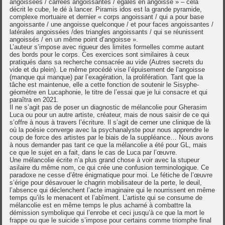
angoissées / carrées angoissantes / égales en angoisse » – cela
décrit le cube, le dé à lancer. Piramis idos est la grande pyramide,
complexe mortuaire et dernier « corps angoissant / qui a pour base
angoissante / une angoisse quelconque / et pour faces angoissantes /
latérales angoissées /des triangles angoissants / qui se réunissent
angoissés / en un même point d’angoisse ».
L’auteur s’impose avec rigueur des limites formelles comme autant
des bords pour le corps. Ces exercices sont similaires à ceux
pratiqués dans sa recherche consacrée au vide (Autres secrets du
vide et du plein). Le même procédé vise l’épuisement de l’angoisse
(manque qui manque) par l’exagération, la prolifération. Tant que la
tâche est maintenue, elle a cette fonction de soutenir le Sisyphe-
géomètre en Lucaphonie, le titre de l’essai que je lui consacre et qui
paraîtra en 2021.
Il ne s’agit pas de poser un diagnostic de mélancolie pour Gherasim
Luca ou pour un autre artiste, créateur, mais de nous saisir de ce qui
s’offre à nous à travers l’écriture. Il s’agit de cerner une clinique de là
où la poésie converge avec la psychanalyste pour nous apprendre le
coup de force des artistes par le biais de la suppléance… Nous avons
à nous demander pas tant ce que la mélancolie a été pour GL, mais
ce que le sujet en a fait, dans le cas de Luca par l’œuvre.
Une mélancolie écrite n’a plus grand chose à voir avec la stupeur
asilaire du même nom, ce qui crée une confusion terminologique. Ce
paradoxe ne cesse d’être énigmatique pour moi. Le fétiche de l’œuvre
s’érige pour désavouer le chagrin mobilisateur de la perte, le deuil,
l’absence qui déclenchent l’acte imaginaire qui le nourrissent en même
temps qu’ils le menacent et l’abîment. L’artiste qui se consume de
mélancolie est en même temps le plus acharné à combattre la
démission symbolique qui l’enrobe et ceci jusqu’à ce que la mort le
frappe ou que le suicide s’impose pour certains comme triomphe final