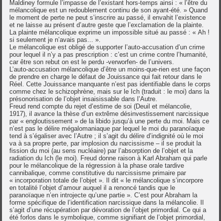
Maldiney formule l’impasse de l’existant hors-temps ainsi : « l’être du
mélancolique est un redoublement continu de son ayant-été. » Quand
le moment de perte ne peut s’inscrire au passé, il envahit l’existence
et ne laisse au présent d’autre geste que l’exclamation de la plainte.
La plainte mélancolique exprime un impossible situé au passé : « Ah !
si seulement je n’avais pas... ».
Le mélancolique est obligé de supporter l’auto-accusation d’un crime
pour lequel il n’y a pas prescription : c’est un crime contre l’humanité,
car être son rebut on est le perdu -verworfen- de l’univers.
L’auto-accusation mélancolique d’être un moins-que-rien est une façon
de prendre en charge le défaut de Jouissance qui fait retour dans le
Réel. Cette Jouissance manquante n’est pas identifiable dans le corps
comme chez le schizophrène, mais sur le Ich (traduit : le moi) dans la
présonorisation de l’objet insaisissable dans l’Autre.
Freud rend compte du rejet d’estime de soi (Deuil et mélancolie,
1917), il avance la thèse d’un extrême désinvestissement narcissique
par « engloutissement » de la libido jusqu’à une perte du moi. Mais ce
n’est pas le délire mégalomaniaque par lequel le moi du paranoïaque
tend à s’égaliser avec l’Autre ; il s’agit du délire d’indignité où le moi
va à sa propre perte, par implosion du narcissisme – il se produit la
fission du moi (au sens nucléaire) par l’absorption de l’objet et la
radiation du Ich (le moi). Freud donne raison à Karl Abraham qui parle
pour le mélancolique de la régression à la phase orale tardive
cannibalique, comme constitutive du narcissisme primaire par
« incorporation totale de l’objet ». Il dit « le mélancolique s’incorpore
en totalité l’objet d’amour auquel il a renoncé tandis que le
paranoïaque n’en introjecte qu’une partie ». C’est pour Abraham la
forme spécifique de l’identification narcissique dans la mélancolie. Il
s’agit d’une récupération par dévoration de l’objet primordial. Ce qui a
été forlos dans le symbolique, comme signifiant de l’objet primordial,