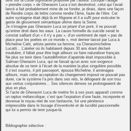
tenir sur la corde signifiante proposée par l’auteur. Lorsque l’adage
« prendre corps » de Gherasim Luca s’est desérotisé, celui qui l’avait
lancé a fait probablement mine de se fondre, je dirais, dans une façon
de Rendre corps de lettre comme rendre l’âme, faute de l’être. Cet
autre syntagme était déjà là en filigrane et il a suffi pour exécuter le
geste de glissement sémantique ultime dans la Seine.
Je n’imagine pas Gherasim Luca se jetant d’un pont, il ne pouvait
qu’entrer droit dans les eaux. La cause formelle du suicide serait le
constat saillant d’un « il n’y a pas », d’un sentiment de rejet « pas de
place pour les poètes en ce monde », mot dernier laissé par Luca à
Micheline Catti, artiste peintre sa femme, sa Cherasimicheline
Lucatti... L’atelier où ils habitaient depuis 30 ans étant déclaré
insalubre, il fallait pour être logé ailleurs se faire naturaliser français.
Ne plus se tenir dans l’autodéfinition d’apatride était impossible à
Salman Gherasim Luca, qui ne faisait qu’un avec son exigence
absolue de se tenir à l’écart de la manière la plus singulière possible.
Il s’est soumis, il prit passeport, épousa Micheline, il aménagea
ailleurs, mais cette acceptation du changement imposé ne pouvait pas
durer, car le système l’a pris dans ses rets, le délogeant de son trou
aux vertus conjuratoires… Ses silences denses se prolongeaient de
plus en plus.
Si l’acte de Gherasim Luca de mettre fin à ses jours apparaît comme
un raptus mélancolique, c’est que l’expiation d’une faute, incorporée et
devenue le noyau réel de son fantasme, fut une pénitence
irrépressible dans le tissage d’inventivité et de lucidité passionnelle
qui lui a permis de tenir jusque-là.
Bibliographie sélective :