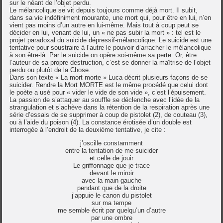
sur le néant de l’objet perdu.
Le mélancolique se vit depuis toujours comme déjà mort. Il subit,
dans sa vie indéfiniment mourante, une mort qui, pour être en lui, n’en
vient pas moins d’un autre en lui-même. Mais tout à coup peut se
décider en lui, venant de lui, un « ne pas subir la mort » : tel est le
projet paradoxal du suicide dépressif-mélancolique. Le suicide est une
tentative pour soustraire à l’autre le pouvoir d’arracher le mélancolique
à son être-là. Par le suicide on opère soi-même sa perte. Or, être
l’auteur de sa propre destruction, c’est se donner la maîtrise de l’objet
perdu ou plutôt de la Chose.
Dans son texte « La mort morte » Luca décrit plusieurs façons de se
suicider. Rendre la Mort MORTE est le même procédé que celui dont
le poète a usé pour « vider le vide de son vide », c’est l’épuisement.
La passion de s’attaquer au souffle se déclenche avec l’idée de la
strangulation et s’achève dans la rétention de la respiration après une
série d’essais de se supprimer à coup de pistolet (2), de couteau (3),
ou à l’aide du poison (4). La constance érotisée d’un double est
interrogée à l’endroit de la deuxième tentative, je cite :
j’oscille constamment
entre la tentation de me suicider
et celle de jouir
Le griffonnage que je trace
devant le miroir
avec la main gauche
pendant que de la droite
j’appuie le canon du pistolet
sur ma tempe
me semble écrit par quelqu’un d’autre
par une ombre