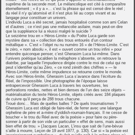
suprême de la seconde mort. Le mélancolique est cité à comparaître
éternellement ; « il y a »… c’est la phrase qui est censé dire le réel ;
du réel il n’y qu’atomisé et il n’est plus lié au corps vivant et au
langage pour constituer un univers.
L’individu Luca a été secret, jamais hospitalisé comme son ami Celan
et d’autres ; ce n’est pas une mélancolie asilaire, mais peut-on dire
que la suppléance lui a réussi malgré le suicide ?
Le seizième trou en « Héros-Limite » du Poète Luca garde son
mystère dans sa « collection des trous entourés d’un contour
métallique ». C’est « l’objet nu nu numéro 16 » de l’Héros-Limite. C’est
le zéro, « nom absolu », il est « ouvert comme un trou infini » pour
entendre quiconque penser, c’est Gherasim Luca lui-même. Dans
l’univers poétique lucaldien la métaphore s’absente, on retrouve la
diatribe, par laquelle l’impudence dirigée contre le moi de celui qui ne
peut s’identifier qu’au Zéro, « ce rond zénith des chiffres » — le
Héros-Limite, cette même impudence se retourne contre le monde.
Avec son Héros-limite, Gherasim Luca s’avance dans l’écriture du
Réel, de l’impossible. Une photographie de l’époque laisse
entrapercevoir Gherasim Luca à travers les ouvertures, les
perforations rondes, nettes et bien denses de l’un des seize objets –
matérialisation du texte Héros-Limite, objets créés avec 184 plaques
de cuivre qu’il perça de 288 trous chacune.
Troué donc… Mais de quelles balles ? De quels troumatismes ?
Gherasim Luca est obligé de faire-réel, de ferrer avec une lalangue
orpheline de père et a-mère d’yiddish-roumain-français. Il ne cesse de
boucher « le trou du Réel avec de la poésie » pour faire ou père-
sonner à partir de son vide un particulier « effet de sens, mais aussi
bien effet de trou. » (Jacques Lacan, L’insu que sait de l’une-bévue
s’aille à mourre, Leçon de 19 avril 1977, p. 130). Car si « la poésie est