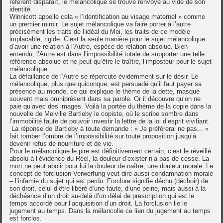
référent disparaît, le mélancolique se trouve renvoyé au vide de son
identité.
Winnicott appelle cela « l’identification au visage maternel » comme
un premier miroir. Le sujet mélancolique va faire porter à l’autre
précisément les traits de l’idéal du Moi, les traits de ce modèle
implacable, rigide. C’est la seule manière pour le sujet mélancolique
d’avoir une relation à l’Autre, espèce de relation absolue. Bien
entendu, l’Autre est dans l’impossibilité totale de supporter une telle
référence absolue et ne peut qu’être le traître, l’imposteur pour le sujet
mélancolique.
La défaillance de l’Autre se répercute évidemment sur le désir. Le
mélancolique, plus que quiconque, est persuadé qu’il faut payer sa
présence au monde, ce qui explique le thème de la dette, masqué
souvent mais omniprésent dans sa parole. Or il découvre qu’on ne
paie qu’avec des images. Voilà la portée du thème de la copie dans la
nouvelle de Melville Bartleby le copiste, où le scribe sombre dans
l’immobilité faute de pouvoir investir la lettre de la loi d’esprit vivifiant.
La réponse de Bartleby à toute demande : « Je préférerai ne pas... »
fait tomber l’ombre de l’impossibilité sur toute proposition jusqu’à
devenir refus de nourriture et de vie.
Pour le mélancolique le pire est définitivement certain, c’est le réveillé
absolu à l’évidence du Réel, la douleur d’exister n’a pas de cesse. La
mort ne peut abolir pour lui la douleur de naître, une douleur morale. Le
concept de forclusion Verwerfung veut dire aussi condamnation morale
– l’infamie du sujet qui est perdu. Forclore signifie déchu (déchoir) de
son droit, celui d’être libéré d’une faute, d’une peine, mais aussi à la
déchéance d’un droit au-delà d’un délai de prescription qui est le
temps accordé pour l’acquisition d’un droit. La forclusion lie le
jugement au temps. Dans la mélancolie ce lien du jugement au temps
est forclos.