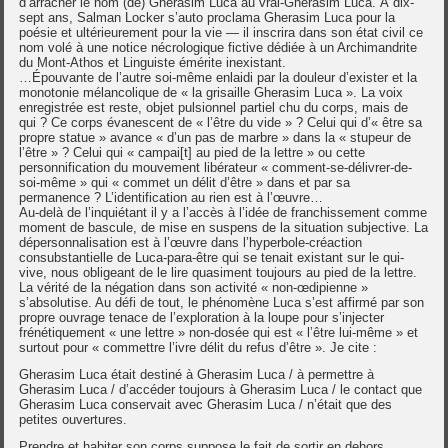
d’arracher le nom (de) Gherasim Luca au vrai-Gherasim Luca. À dix-
sept ans, Salman Locker s’auto proclama Gherasim Luca pour la
poésie et ultérieurement pour la vie — il inscrira dans son état civil ce
nom volé à une notice nécrologique fictive dédiée à un Archimandrite
du Mont-Athos et Linguiste émérite inexistant.
…Épouvante de l’autre soi-même enlaidi par la douleur d’exister et la
monotonie mélancolique de « la grisaille Gherasim Luca ». La voix
enregistrée est reste, objet pulsionnel partiel chu du corps, mais de
qui ? Ce corps évanescent de « l’être du vide » ? Celui qui d’« être sa
propre statue » avance « d’un pas de marbre » dans la « stupeur de
l’être » ? Celui qui « campai[t] au pied de la lettre » ou cette
personnification du mouvement libérateur « comment-se-délivrer-de-
soi-même » qui « commet un délit d’être » dans et par sa
permanence ? L’identification au rien est à l’œuvre…
Au-delà de l’inquiétant il y a l’accès à l’idée de franchissement comme
moment de bascule, de mise en suspens de la situation subjective. La
dépersonnalisation est à l’œuvre dans l’hyperbole-créaction
consubstantielle de Luca-para-être qui se tenait existant sur le qui-
vive, nous obligeant de le lire quasiment toujours au pied de la lettre.
La vérité de la négation dans son activité « non-œdipienne »
s’absolutise. Au défi de tout, le phénomène Luca s’est affirmé par son
propre ouvrage tenace de l’exploration à la loupe pour s’injecter
frénétiquement « une lettre » non-dosée qui est « l’être lui-même » et
surtout pour « commettre l’ivre délit du refus d’être ». Je cite :
Gherasim Luca était destiné à Gherasim Luca / à permettre à
Gherasim Luca / d’accéder toujours à Gherasim Luca / le contact que
Gherasim Luca conservait avec Gherasim Luca / n’était que des
petites ouvertures.
Prendre et habiter son corps suppose le fait de sortir en dehors,