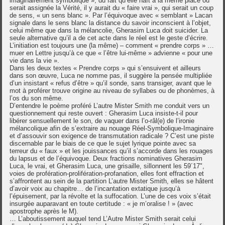
imaginairement symbolique », du fait qu’elle naît à la même place où
serait assignée la Vérité, il y aurait du « faire vrai », qui serait un coup
de sens, « un sens blanc ». Par l’équivoque avec « semblant » Lacan
signale dans le sens blanc la distance du savoir inconscient à l’objet,
celui même que dans la mélancolie, Gherasim Luca doit suicider. La
seule alternative qu’il a de cet acte dans le réel est le geste d’écrire.
L’initiation est toujours une (la même) – comment « prendre corps » …
muer en Lettre jusqu’à ce que « l’être lui-même » advienne « pour une
vie dans la vie ».
Dans les deux textes « Prendre corps » qui s’ensuivent et ailleurs
dans son œuvre, Luca ne nomme pas, il suggère la pensée multipliée
d’un insistant « refus d’être » qu’il sonde, sans transiger, avant que le
mot à proférer trouve origine au niveau de syllabes ou de phonèmes, à
l’os du son même.
D’entendre le poème proféré L’autre Mister Smith me conduit vers un
questionnement qui reste ouvert : Gherasim Luca insiste-t-il pour
libérer sensuellement le son, de vaquer dans l’o-râl(e) de l’ironie
mélancolique afin de s’extraire au nouage Réel-Symbolique-Imaginaire
et d’assouvir son exigence de transmutation radicale ? C’est une piste
discernable par le biais de ce que le sujet lyrique pointe avec sa
terreur du « faux » et les jouissances qu’il s’accorde dans les rouages
du lapsus et de l’équivoque. Deux fractions nominatives Gherasim
Luca, le vrai, et Gherasim Luca, une grisaille, sillonnent les 59´17",
voies de profération-prolifération-profanation, elles font effraction et
s’affrontent au sein de la partition L’autre Mister Smith, elles se hâtent
d’avoir voix au chapitre… de l’incantation extatique jusqu’à
l’épuisement, par la révolte et la suffocation. L’une de ces voix s’était
insurgée auparavant en toute certitude : « je m’oralise ! » (avec
apostrophe après le M).
… L’aboutissement auquel tend L’Autre Mister Smith serait celui