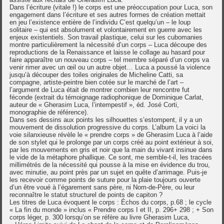
Dans l’écriture (vitale !) le corps est une préoccupation pour Luca, son
engagement dans l’écriture et ses autres formes de création mettait
en jeu l’existence entière de l’individu C’est quelqu’un – le loup
solitaire – qui est absolument et volontairement en guerre avec les
enjeux existentiels. Son travail plastique, celui sur les cubomanies
montre particulièrement la nécessité d’un corps – Luca découpe des
reproductions de la Renaissance et laisse le collage au hasard pour
faire apparaître un nouveau corps – tel membre séparé d’un corps va
venir rimer avec un œil ou un autre objet… Luca a poussé la violence
jusqu’à découper des toiles originales de Micheline Catti, sa
compagne, artiste-peintre bien cotée sur le marché de l’art –
l’argument de Luca était de montrer combien leur rencontre fut
féconde (extrait du témoignage radiophonique de Dominique Carlat,
auteur de « Gherasim Luca, l’intempestif », éd. José Corti,
monographie de référence).
Dans ses dessins aux points les silhouettes s’estompent, il y a un
mouvement de dissolution progressive du corps. L’album La voici la
voie silanxieuse révèle le « prendre corps » de Gherasim Luca à l’aide
de son stylet qui le prolonge par un corps créé au point extérieur à soi,
par les mouvements en gris et noir que la main du vivant insinue dans
le vide de la métaphore phallique. Ce sont, me semble-t-il, les tracées
millimétrés de la nécessité qui pousse à la mise en évidence du trou,
avec minutie, au point près par un sujet en quête d’arrimage. Puis-je
les recevoir comme points de suture pour la plaie toujours ouverte
d’un être voué à l’égarement sans père, ni Nom-de-Père, ou leur
reconnaître le statut structurel de points de capiton ?
Les titres de Luca évoquent le corps : Échos du corps, p.68 ; le cycle
« La fin du monde » inclus « Prendre corps I et II, p. 296+ 298 ; + Son
corps léger, p. 300 lorsqu’on se réfère au livre Gherasim Luca,