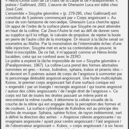
« Héros-Limite suivi de Le chant de la carpe et de Paralipomènes »,
poèsie / Gallimard, 2001. L’œuvre de Gherasim Luca est édité chez
José Corti.
L’ensemble « Sisyphe géomètre » (p. 279-285, chez Gallimard) est
constitué de 5 poèmes commençant par « Corps angoissant ». Au
cœur de son fantasme de non-œdipe, Gherasim Luca cherche appui.
Un appui de l’ordre de la surface plane que Sisyphe ne peut atteindre
en haut de la colline. Car Zeus-l’Autre le met au défi de donner sens
au supplice qu’il lui inflige, le calvaire de propulser, de rejeter la boule
en pierre de l’autre côté de la montagne. Or réussir à la tâche serait se
soumettre au Maître. Par la monstration de l’interminable échec d’une
telle injonction, Sisyphe met en acte sa contestation du pouvoir, le
Réel in-inscriptible. De ce fait, il m’apparaît comme un Héros-limite
lucaldien, celui qui se confond avec le ZERO.
Le poète a exploré la tâche impossible de son « Sisyphe géomètre »
(Paralipomènes, 1967). La colline-Luca prend des formes abstraites
nommées en grec – konos, kulindros, sphaira, kubos et piramis idos –
et devient en 5 poèmes autant de corps de l’angoisse à surmonter par
le personnage dédoublé angoissé-angoissant. Une hydre multicéphale.
Konos, le premier corps angoissant fait d’une surface conique est
« engendré / par un triangle / rectangle angoissé / qui tourne angoissé
/ autour des côtés angoissants / de l’angle droit de l’angoisse ». Ce
corps est fait de toutes les droites passant un même point et
rencontrant la même courbe, il détermine la cellule visuelle de la
couche de la rétine qui est engagée dans la perception des formes et
de couleurs. La surface cylindrique de Kulindros est au principe des
boîtes de musique. Sphaira, sphère fictive, de rayon indéterminé, sert
à définir la direction des astres : « Angoisse céleste angoissante / ou
imaginaire angoissée / ayant pour centre angoissant / l’œil angoissé /
de l’observateur angoissant ». Kubos, « corps angoissant / à six faces