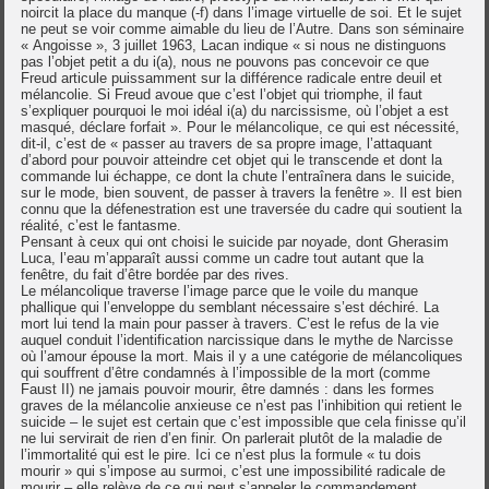
noircit la place du manque (-f) dans l’image virtuelle de soi. Et le sujet
ne peut se voir comme aimable du lieu de l’Autre. Dans son séminaire
« Angoisse », 3 juillet 1963, Lacan indique « si nous ne distinguons
pas l’objet petit a du i(a), nous ne pouvons pas concevoir ce que
Freud articule puissamment sur la différence radicale entre deuil et
mélancolie. Si Freud avoue que c’est l’objet qui triomphe, il faut
s’expliquer pourquoi le moi idéal i(a) du narcissisme, où l’objet a est
masqué, déclare forfait ». Pour le mélancolique, ce qui est nécessité,
dit-il, c’est de « passer au travers de sa propre image, l’attaquant
d’abord pour pouvoir atteindre cet objet qui le transcende et dont la
commande lui échappe, ce dont la chute l’entraînera dans le suicide,
sur le mode, bien souvent, de passer à travers la fenêtre ». Il est bien
connu que la défenestration est une traversée du cadre qui soutient la
réalité, c’est le fantasme.
Pensant à ceux qui ont choisi le suicide par noyade, dont Gherasim
Luca, l’eau m’apparaît aussi comme un cadre tout autant que la
fenêtre, du fait d’être bordée par des rives.
Le mélancolique traverse l’image parce que le voile du manque
phallique qui l’enveloppe du semblant nécessaire s’est déchiré. La
mort lui tend la main pour passer à travers. C’est le refus de la vie
auquel conduit l’identification narcissique dans le mythe de Narcisse
où l’amour épouse la mort. Mais il y a une catégorie de mélancoliques
qui souffrent d’être condamnés à l’impossible de la mort (comme
Faust II) ne jamais pouvoir mourir, être damnés : dans les formes
graves de la mélancolie anxieuse ce n’est pas l’inhibition qui retient le
suicide – le sujet est certain que c’est impossible que cela finisse qu’il
ne lui servirait de rien d’en finir. On parlerait plutôt de la maladie de
l’immortalité qui est le pire. Ici ce n’est plus la formule « tu dois
mourir » qui s’impose au surmoi, c’est une impossibilité radicale de
mourir – elle relève de ce qui peut s’appeler le commandement