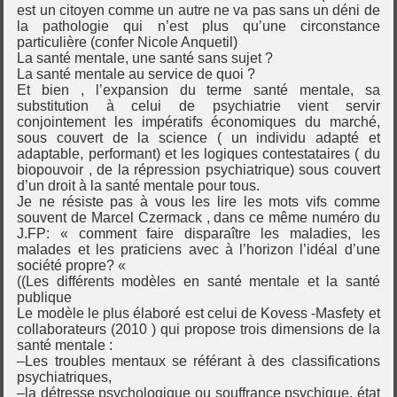
est un citoyen comme un autre ne va pas sans un déni de
la pathologie qui n’est plus qu’une circonstance
particulière (confer Nicole Anquetil)
La santé mentale, une santé sans sujet ?
La santé mentale au service de quoi ?
Et bien , l’expansion du terme santé mentale, sa
substitution à celui de psychiatrie vient servir
conjointement les impératifs économiques du marché,
sous couvert de la science ( un individu adapté et
adaptable, performant) et les logiques contestataires ( du
biopouvoir , de la répression psychiatrique) sous couvert
d’un droit à la santé mentale pour tous.
Je ne résiste pas à vous les lire les mots vifs comme
souvent de Marcel Czermack , dans ce même numéro du
J.FP: « comment faire disparaître les maladies, les
malades et les praticiens avec à l’horizon l’idéal d’une
société propre? «
((Les différents modèles en santé mentale et la santé
publique
Le modèle le plus élaboré est celui de Kovess -Masfety et
collaborateurs (2010 ) qui propose trois dimensions de la
santé mentale :
–Les troubles mentaux se référant à des classifications
psychiatriques,
–la détresse psychologique ou souffrance psychique, état