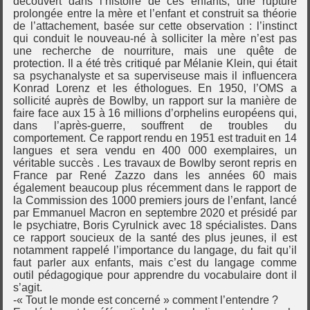
découvert dans l’histoire de ces enfants, une rupture
prolongée entre la mère et l’enfant et construit sa théorie
de l’attachement, basée sur cette observation : l’instinct
qui conduit le nouveau-né à solliciter la mère n’est pas
une recherche de nourriture, mais une quête de
protection. Il a été très critiqué par Mélanie Klein, qui était
sa psychanalyste et sa superviseuse mais il influencera
Konrad Lorenz et les éthologues. En 1950, l’OMS a
sollicité auprès de Bowlby, un rapport sur la manière de
faire face aux 15 à 16 millions d’orphelins européens qui,
dans l’après-guerre, souffrent de troubles du
comportement. Ce rapport rendu en 1951 est traduit en 14
langues et sera vendu en 400 000 exemplaires, un
véritable succès . Les travaux de Bowlby seront repris en
France par René Zazzo dans les années 60 mais
également beaucoup plus récemment dans le rapport de
la Commission des 1000 premiers jours de l’enfant, lancé
par Emmanuel Macron en septembre 2020 et présidé par
le psychiatre, Boris Cyrulnick avec 18 spécialistes. Dans
ce rapport soucieux de la santé des plus jeunes, il est
notamment rappelé l’importance du langage, du fait qu’il
faut parler aux enfants, mais c’est du langage comme
outil pédagogique pour apprendre du vocabulaire dont il
s’agit.
-« Tout le monde est concerné » comment l’entendre ?