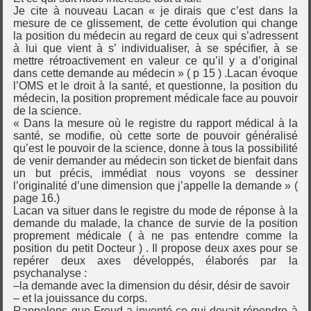
Je cite à nouveau Lacan « je dirais que c’est dans la
mesure de ce glissement, de cette évolution qui change
la position du médecin au regard de ceux qui s’adressent
à lui que vient à s’ individualiser, à se spécifier, à se
mettre rétroactivement en valeur ce qu’il y a d’original
dans cette demande au médecin » ( p 15 ) .Lacan évoque
l’OMS et le droit à la santé, et questionne, la position du
médecin, la position proprement médicale face au pouvoir
de la science.
« Dans la mesure où le registre du rapport médical à la
santé, se modifie, où cette sorte de pouvoir généralisé
qu’est le pouvoir de la science, donne à tous la possibilité
de venir demander au médecin son ticket de bienfait dans
un but précis, immédiat nous voyons se dessiner
l’originalité d’une dimension que j’appelle la demande » (
page 16.)
Lacan va situer dans le registre du mode de réponse à la
demande du malade, la chance de survie de la position
proprement médicale ( à ne pas entendre comme la
position du petit Docteur ) . Il propose deux axes pour se
repérer deux axes développés, élaborés par la
psychanalyse :
–la demande avec la dimension du désir, désir de savoir
– et la jouissance du corps.
Rappelons que Freud a inventé ce qui devait répondre à