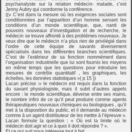
psychanalyste sur la relation médecin- malade, c’est
Jenny Aubry qui coordonne la conférence.
((« C’est dans la mesure où les exigences sociales sont
conditionnées par l’apparition d’un homme servant les
conditions d’un monde scientifique, que, nanti de
pouvoirs nouveaux d’investigation et de recherche, le
médecin se trouve affronté à des problèmes nouveaux. Je
veux dire que le médecin n’a plus rien de privilégié dans
l’ordre de cette équipe de savants diversement
spécialisés dans les différentes branches scientifiques.
C’est de l’extérieur de sa fonction nommément dans
l’organisation industrielle que lui sont fournis les moyens
en même temps que les questions pour introduire les
mesures de contrôle quantitatif , les graphiques, les
échelles, les données statistiques »( p 15 ))
Lacan précise :« le médecin est requis dans la fonction
du savant physiologiste, mais il subit d’autres appels
encore : le monde scientifique, déverse entre ses mains,
le nombre infini de ce qu’il peut produire comme agents
thérapeutiques nouveaux chimiques ou biologiques , qu’il
met à la disposition du public, et il demande au médecin
comme à un agent distributeur de les mettre à l’épreuve ».
Lacan formule la question : « Où est la limite où le
médecin doit agir et ce à quoi il doit répondre ? ».
Et ce qui suit nous intéresse tout à fait.