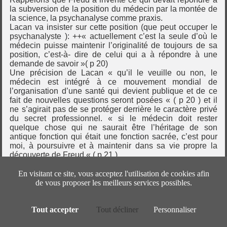
la subversion de la position du médecin par la montée de
la science, la psychanalyse comme praxis.
Lacan va insister sur cette position (que peut occuper le
psychanalyste ): ++« actuellement c’est la seule d’où le
médecin puisse maintenir l’originalité de toujours de sa
position, c’est-à- dire de celui qui a à répondre à une
demande de savoir »( p 20)
Une précision de Lacan « qu’il le veuille ou non, le
médecin est intégré à ce mouvement mondial de
l’organisation d’une santé qui devient publique et de ce
fait de nouvelles questions seront posées « ( p 20 ) et il
ne s’agirait pas de se protéger derrière le caractère privé
du secret professionnel. « si le médecin doit rester
quelque chose qui ne saurait être l’héritage de son
antique fonction qui était une fonction sacrée, c’est pour
moi, à poursuivre et à maintenir dans sa vie propre la
découverte de Freud « ( p 21 )
Ni le caractère privé du cabinet
Ni la fonction antique sacrée du médecin
En visitant ce site, vous acceptez l'utilisation de cookies afin
Mais l’éthique du bien-dire comme réponse à la demande
de vous proposer les meilleurs services possibles.
et au désir
Cela me paraît être une réponse à la question de la santé
mentale publique et de la psychopathologie, c’est en ce
Tout accepter
Tout décliner
Personnaliser
point de la position du médecin qui est au fond de la