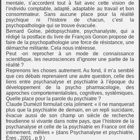
mentale, s’accordent tout à fait avec cette vision de
l’individu comptable, adapté, adaptable au travail et bon
consommateur. Sans aucune place pour la réalité
psychique ni l’histoire de chacun, c’est la
psychopathologie qui se trouve évacuée.
Bernard Golse, pédopsychiatre, psychanalyste, qui a
rédigé la postface du livre de François Gonon propose de
faire de la psychopathologie une force de résistance, une
démarche militante. Cela nous intéresse.
Peut -on reprocher à un mode de connaissance
scientifique, les neurosciences d’ignorer une partie de la
réalité ?
Reprenons les choses autrement. Au fond, il m’a semblé
que ces débats reprenaient une autre question, celle des
liens entre psychanalyse et psychiatrie à l’époque du
développement de la psycho pharmacologie, des
approches comportementalistes, cognitives, systémiques.
Quelle place pour la parole du psychiatre ?
Claude Dumézil formulait cela joliment: « il ne manquerait
plus que la psychiatrie de demain, en un repli suicidaire,
évacue aussi de son champ un siècle de recherche
freudienne si vivante dans notre pays, que l’histoire de la
psychanalyse et celle de la psychiatrie en France ont été
intimement, mêlées » (dans Psychanalyse et psychiatrie,
Ères , 2001 , p 9 )