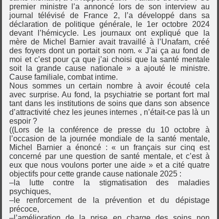
premier ministre l’a annoncé lors de son interview au
journal télévisé de France 2, l’a développé dans sa
déclaration de politique générale, le 1er octobre 2024
devant l’hémicycle. Les journaux ont expliqué que la
mère de Michel Barnier avait travaillé à l’Unafam, créé
des foyers dont un portait son nom. « J’ai ça au fond de
moi et c’est pour ça que j’ai choisi que la santé mentale
soit la grande cause nationale » a ajouté le ministre.
Cause familiale, combat intime.
Nous sommes un certain nombre à avoir écouté cela
avec surprise. Au fond, la psychiatrie se portant fort mal
tant dans les institutions de soins que dans son absence
d’attractivité chez les jeunes internes , n’était-ce pas là un
espoir ?
((Lors de la conférence de presse du 10 octobre à
l’occasion de la journée mondiale de la santé mentale,
Michel Barnier a énoncé : « un français sur cinq est
concerné par une question de santé mentale, et c’est à
eux que nous voulons porter une aide » et a cité quatre
objectifs pour cette grande cause nationale 2025 :
–la lutte contre la stigmatisation des maladies
psychiques,
–le renforcement de la prévention et du dépistage
précoce,
–l’amélioration de la prise en charge des soins non