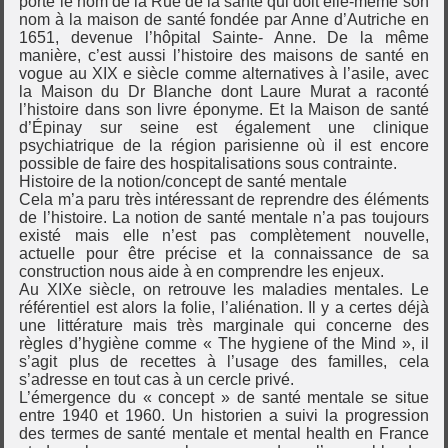
porte le nom de la Rue de la santé qui doit elle-même son
nom à la maison de santé fondée par Anne d’Autriche en
1651, devenue l’hôpital Sainte- Anne. De la même
manière, c’est aussi l’histoire des maisons de santé en
vogue au XIX e siècle comme alternatives à l’asile, avec
la Maison du Dr Blanche dont Laure Murat a raconté
l’histoire dans son livre éponyme. Et la Maison de santé
d’Épinay sur seine est également une clinique
psychiatrique de la région parisienne où il est encore
possible de faire des hospitalisations sous contrainte.
Histoire de la notion/concept de santé mentale
Cela m’a paru très intéressant de reprendre des éléments
de l’histoire. La notion de santé mentale n’a pas toujours
existé mais elle n’est pas complètement nouvelle,
actuelle pour être précise et la connaissance de sa
construction nous aide à en comprendre les enjeux.
Au XIXe siècle, on retrouve les maladies mentales. Le
référentiel est alors la folie, l’aliénation. Il y a certes déjà
une littérature mais très marginale qui concerne des
règles d’hygiène comme « The hygiene of the Mind », il
s’agit plus de recettes à l’usage des familles, cela
s’adresse en tout cas à un cercle privé.
L’émergence du « concept » de santé mentale se situe
entre 1940 et 1960. Un historien a suivi la progression
des termes de santé mentale et mental health en France