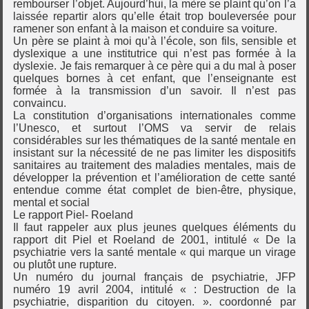
rembourser l’objet. Aujourd’hui, la mère se plaint qu’on l’a
laissée repartir alors qu’elle était trop bouleversée pour
ramener son enfant à la maison et conduire sa voiture.
Un père se plaint à moi qu’à l’école, son fils, sensible et
dyslexique a une institutrice qui n’est pas formée à la
dyslexie. Je fais remarquer à ce père qui a du mal à poser
quelques bornes à cet enfant, que l’enseignante est
formée à la transmission d’un savoir. Il n’est pas
convaincu.
La constitution d’organisations internationales comme
l’Unesco, et surtout l’OMS va servir de relais
considérables sur les thématiques de la santé mentale en
insistant sur la nécessité de ne pas limiter les dispositifs
sanitaires au traitement des maladies mentales, mais de
développer la prévention et l’amélioration de cette santé
entendue comme état complet de bien-être, physique,
mental et social
Le rapport Piel- Roeland
Il faut rappeler aux plus jeunes quelques éléments du
rapport dit Piel et Roeland de 2001, intitulé « De la
psychiatrie vers la santé mentale « qui marque un virage
ou plutôt une rupture.
Un numéro du journal français de psychiatrie, JFP
numéro 19 avril 2004, intitulé « : Destruction de la
psychiatrie, disparition du citoyen. ». coordonné par