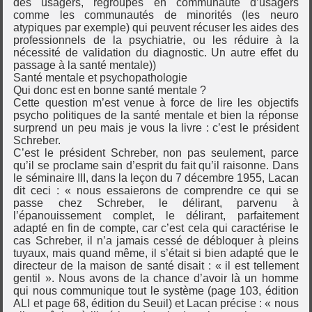
des usagers, regroupés en communauté d’usagers
comme les communautés de minorités (les neuro
atypiques par exemple) qui peuvent récuser les aides des
professionnels de la psychiatrie, ou les réduire à la
nécessité de validation du diagnostic. Un autre effet du
passage à la santé mentale))
Santé mentale et psychopathologie
Qui donc est en bonne santé mentale ?
Cette question m’est venue à force de lire les objectifs
psycho politiques de la santé mentale et bien la réponse
surprend un peu mais je vous la livre : c’est le président
Schreber.
C’est le président Schreber, non pas seulement, parce
qu’il se proclame sain d’esprit du fait qu’il raisonne. Dans
le séminaire III, dans la leçon du 7 décembre 1955, Lacan
dit ceci : « nous essaierons de comprendre ce qui se
passe chez Schreber, le délirant, parvenu à
l’épanouissement complet, le délirant, parfaitement
adapté en fin de compte, car c’est cela qui caractérise le
cas Schreber, il n’a jamais cessé de débloquer à pleins
tuyaux, mais quand même, il s’était si bien adapté que le
directeur de la maison de santé disait : « il est tellement
gentil ». Nous avons de la chance d’avoir là un homme
qui nous communique tout le système (page 103, édition
ALI et page 68, édition du Seuil) et Lacan précise : « nous