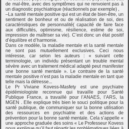
de mal-être, avec des symptômes qui ne renvoient pas à
un diagnostic psychiatrique (réactionnels par exemple) ,
–La santé mentale positive qui est un état de bien-être, un
sentiment de bonheur et ou de réalisation de soi, des
caractéristiques de personnalité( capacité de faire face
aux difficultés, optimisme, résilience, estime de soi,
impression de maîtriser sa vie). C’est donc un état positif
d’équilibre et d’harmonie.
Dans ce modèle, la maladie mentale et la santé mentale
ne sont pas mutuellement exclusives. Ceci nous
intéresse, car selon les auteurs : « suivant cette
terminologie, un individu présentant un trouble mental
sévère avec un traitement médical adapté peut manifester
une bonne santé mentale ». Le contraire de la santé
mentale positive n’est pas la maladie mentale en tant que
telle mais la détresse...
Le Pr Viviane Kovess-Masfety est une psychiatre
épidémiologiste reconnue qui travaille pour Santé
Publique France, a travaillé pour l’ANAES, l’ARS, la
MGEN . Elle explique très bien le souci politique pour la
santé publique, de communiquer sur la bonne utilisation
des ressources en psychiatrie et des actions de
prévention pour la bonne santé mentale. Cela s’appelle «
une approche graduée des soins « Le Professeur Kovess
nous explique qu’il faut répartir les problématiques liées à