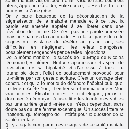
santé mentale : ils ont pour noms : Vide ton sac, Les mots
bleus, Apprendre à aider, Folie douce, La Perche, Encore
heureux, la Zone grise...
On y parle beaucoup de la déconstruction de la
stigmatisation de la maladie mentale et à ce titre, la
parole est amenée appeler à se libérer dans une
révélation de l’intime. Ce n’est pas une parole adressée
mais une parole à la cantonade. Et cela fait partie de cette
suggestion insistante de révéler au grand jour, ses
difficultés en négligeant, les effets d’angoisse,
possiblement engendrés par de telles injonctions.
De la même manière, le succès de l’ouvrage de Nicolas
Demorand, « Intérieur Nuit », s’appuie sur cet aspect de
révélation de sa bipolarité et d’adresse à tous. Le
journaliste décrit l’effet de soulagement provoqué pour
lui-même par son geste d’écriture. C’est un ouvrage bien
construit et qui a le mérite de défendre l’hôpital publique.
Le livre d’Adèle Yon, chercheuse et normalienne « Mon
vrai nom est Élisabeth « est le récit élégant, précis et
documenté dénonçant à juste titre les lobotomies subies
par une arrière grand -mère qui n’était cependant sans
doute pas qu’une femme excentrique. Un succès littéraire
inattendu qui témoigne de l’intérêt pour la question de la
santé mentale.
((Il y a également parmi ces usagers de la santé mentale