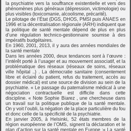
la psychiatrie vers la souffrance existentielle et vers des
phénomènes plus généraux (dépression, victimologie) ou
plus visibles (toxicomanie, alcoolisme, précarité́).
Le pilotage de l’État (DGS, DHOS, PMSI puis ANAES en
1996 et la décentralisation régionale (ARH) indiquent que
la politique de santé mentale dépend de plus en plus
d’une régulation technico-gestionnaire soumise à des
impératifs budgétaires.
En 1960, 2001, 2013, il y aura des années mondiales de
la santé mentale
Dans les années 2000, deux tendances sont à l’œuvre :
l’intérêt porté à l’usager et au mouvement associatif, et la
problématique des réseaux (réseaux de soins, réseaux
ville hôpital ..) . La démocratie sanitaire (consentement
libre et éclairé́ du patient, refus du traitement, accès au
dossier médical) est une source de division au sein de la
psychiatrie. « Le passage du paternalisme médical à une
négociation contractuelle est difficile dans cette
discipline. « Note Sophie Biarez , une chercheuse dans
un travail sur la politique publique de la santé mentale.
On y voit l’oubli, la négation de la place particulière du fou
et donc celle de la spécificité de la psychiatrie.
En janvier 2005, à Helsinki, 52 états membres de la
région européenne de l’OMS, signent la déclaration et le
plan d’action sur la santé mentale en Europe :« La santé