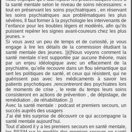
la santé mentale selon le niveau de soins nécessaires: «
tout en préservant les soins psychiatriques , en réservant
les soins psychiatriques aux problématiques les plus
sévères, Il faut former à la psychologie les intervenants de
l’enfance pour les troubles légers et modérés, afin qu’ils
puissent repérer les signes avant-coureurs chez les plus
jeunes. »
Si vous avez un peu de temps et de curiosité, je vous
engage à lire les détails de la commission étudiant la
santé mentale des jeunes. ))((Nous voyons comment la
santé mentale n’est supportée par aucune théorie, mais
par un enjeu idéologique avec un effacement de la
psychiatrie, qu’elle recouvre dans un flou sémantique qui
sert les politiques de santé, et ceux qui résistent, qui ne
guérissent pas avec les médicaments à savoir les
patients psychotiques ,rencontreront des psychiatres lors
de moments de crise , le reste du temps leurs soins
consisteront en actions de prévention , de dépistage, de
remédiation , de réhabilitation .))
Avec la santé mentale : podcast et premiers secours, un
succès auprès des usagers
J’ai été très surprise de découvrir ce qui accompagne la
santé mentale aujourd’hui.
Tout d’abord il y a les premiers secours en santé mentale,
les PSSM sur le modèle des premiers secours en santé